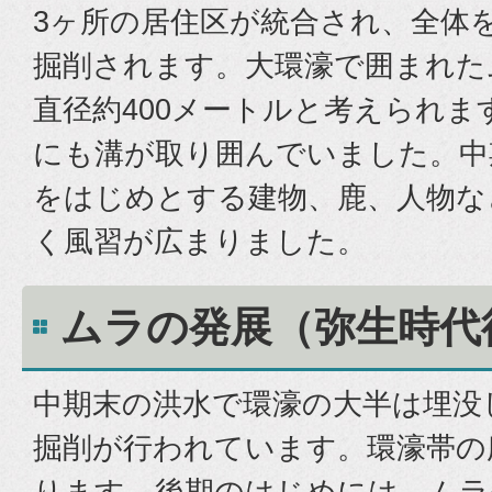
3ヶ所の居住区が統合され、全体
掘削されます。大環濠で囲まれた
直径約400メートルと考えられま
にも溝が取り囲んでいました。中
をはじめとする建物、鹿、人物な
く風習が広まりました。
ムラの発展（弥生時代
中期末の洪水で環濠の大半は埋没
掘削が行われています。環濠帯の
ります。後期のはじめには、ムラ