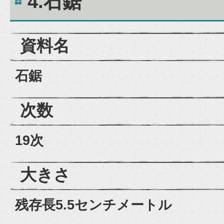
4.石鋸
資料名
石鋸
次数
19次
大きさ
残存長5.5センチメートル