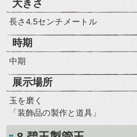
大きさ
長さ4.5センチメートル
時期
中期
展示場所
玉を磨く
「装飾品の製作と道具」
8.碧玉製管玉