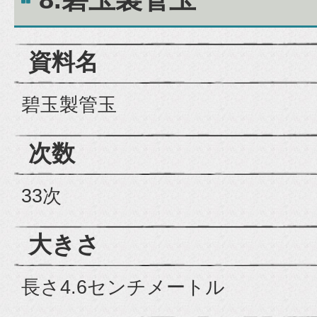
資料名
碧玉製管玉
次数
33次
大きさ
長さ4.6センチメートル