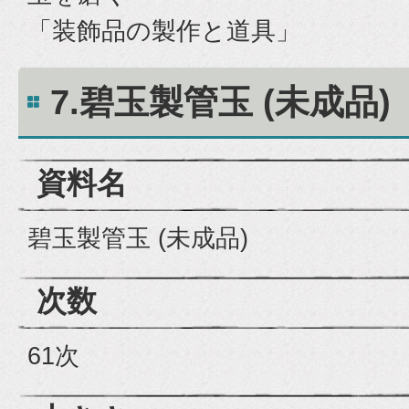
「装飾品の製作と道具」
7.碧玉製管玉 (未成品)
資料名
碧玉製管玉 (未成品)
次数
61次