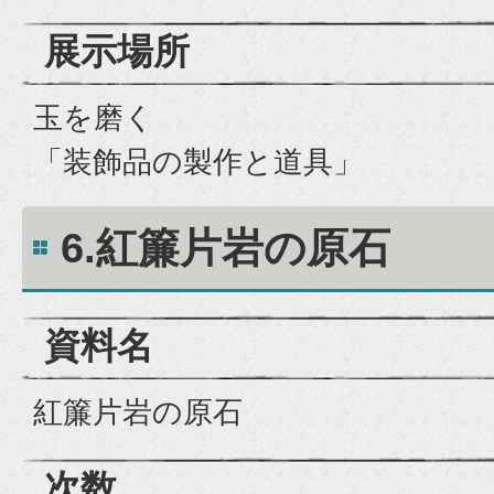
展示場所
玉を磨く
「装飾品の製作と道具」
6.紅簾片岩の原石
資料名
紅簾片岩の原石
次数