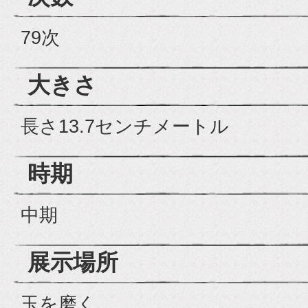
79次
大きさ
長さ13.7センチメートル
時期
中期
展示場所
玉を磨く