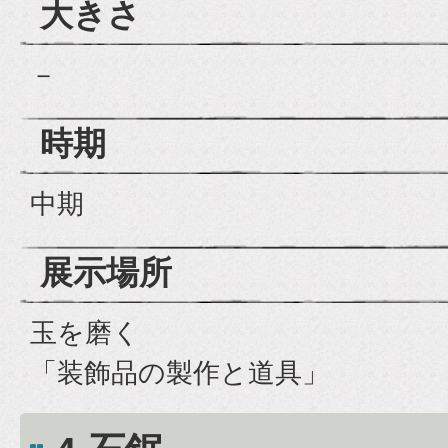
大きさ
－
時期
中期
展示場所
玉を磨く
「装飾品の製作と道具」