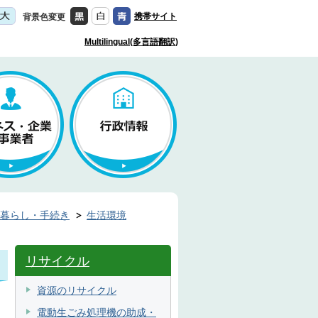
携帯サイト
背景色変更
Multilingual(多言語翻訳)
暮らし・手続き
生活環境
リサイクル
資源のリサイクル
電動生ごみ処理機の助成・