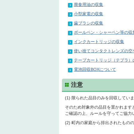
廃食用油の収集
小型家電の収集
歯ブラシの収集
ボールペン・シャーペン等の収
インクカートリッジの収集
使い捨てコンタクトレンズの空
テープカートリッジ（テプラ）
電池回収BOXについて
注意
(1) 限られた品目のみを回収して
そのため対象外の品目を置かれます
ご確認の上、ルールを守ってご協力
(2) 町内の家庭から排出されたも