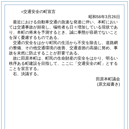
○交通安全の町宣言
昭和56年3月26日
最近における自動車交通の急速な発達に伴い、本町におい
ては交通事故が頻発し、犠牲者も日々増加している現状であ
り、本町の将来を予測するとき、誠に事態が容易でないこと
を深く憂慮するものである。
交通の安全をはかり町民の生活から不安を除去し、道路網
の整備、その他交通環境の改善、交通道徳の高揚に努め、事
故を未然に防止することが肝要である。
故に田原本町は、町民の生命財産の安全をはかり、明るい
秩序ある町建設を目指して、ここに「交通安全の町」とする
ことを宣言する。
右、決議する。
田原本町議会
(原文縦書き)