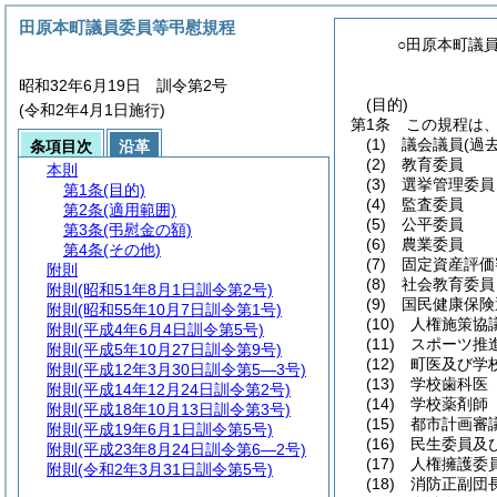
田原本町議員委員等弔慰規程
○田原本町議
昭和32年6月19日 訓令第2号
(目的)
(令和2年4月1日施行)
第1条
この規程は
(1)
議会議員
(過
条項目次
沿革
(2)
教育委員
本則
(3)
選挙管理委員
第1条
(目的)
(4)
監査委員
第2条
(適用範囲)
(5)
公平委員
第3条
(弔慰金の額)
(6)
農業委員
第4条
(その他)
(7)
固定資産評価
附則
(8)
社会教育委員
附則
(昭和51年8月1日訓令第2号)
(9)
国民健康保険
附則
(昭和55年10月7日訓令第1号)
(10)
人権施策協
附則
(平成4年6月4日訓令第5号)
(11)
スポーツ推
附則
(平成5年10月27日訓令第9号)
(12)
町医及び学
附則
(平成12年3月30日訓令第5―3号)
(13)
学校歯科医
附則
(平成14年12月24日訓令第2号)
(14)
学校薬剤師
附則
(平成18年10月13日訓令第3号)
(15)
都市計画審
附則
(平成19年6月1日訓令第5号)
(16)
民生委員及
附則
(平成23年8月24日訓令第6―2号)
(17)
人権擁護委
附則
(令和2年3月31日訓令第5号)
(18)
消防正副団