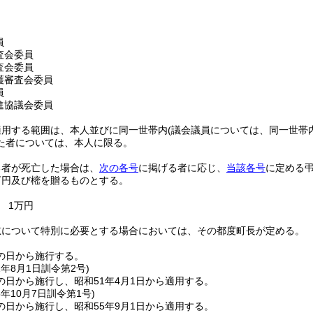
員
査会委員
査会委員
護審査会委員
員
進協議会委員
適用する範囲は、本人並びに同一世帯内
(議会議員については、同一世帯
た者については、本人に限る。
る者が死亡した場合は、
次の各号
に掲げる者に応じ、
当該各号
に定める
万円及び樒を贈るものとする。
1万円
慰について特別に必要とする場合においては、その都度町長が定める。
の日から施行する。
1年8月1日
訓令第2号)
の日から施行し、昭和51年4月1日から適用する。
5年10月7日
訓令第1号)
の日から施行し、昭和55年9月1日から適用する。