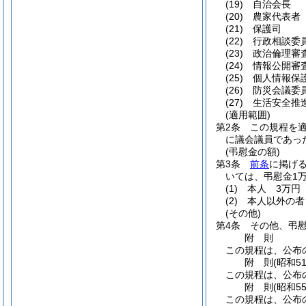
(19)
自治会長
(20)
農家代表者
(21)
保護司
(22)
行政相談委
(23)
政治倫理審
(24)
情報公開審
(25)
個人情報保
(26)
防災会議委
(27)
生活安全推
(適用範囲)
第2条
この規程を
に議会議員であっ
(弔慰金の額)
第3条
前条
に掲げ
いては、弔慰金1
(1)
本人
3万円
(2)
本人以外の者
(その他)
第4条
その他、弔
附
則
この規程は、公布
附
則
(昭和5
この規程は、公布
附
則
(昭和5
この規程は、公布