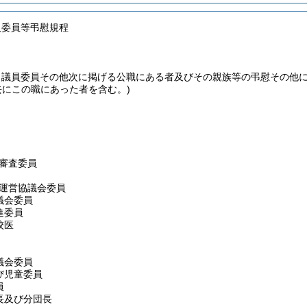
員委員等弔慰規程
、議員委員その他次に掲げる公職にある者及びその親族等の弔慰その他
去にこの職にあった者を含む。)
審査委員
運営協議会委員
議会委員
進委員
校医
議会委員
び児童委員
員
長及び分団長