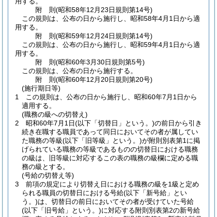
用する。
附
則
(昭和58年12月23日
規則第14号)
この規則は、公布の日から施行し、昭和58年4月1日から適
用する。
附
則
(昭和59年12月24日
規則第14号)
この規則は、公布の日から施行し、昭和59年4月1日から適
用する。
附
則
(昭和60年3月30日
規則第5号)
この規則は、公布の日から施行する。
附
則
(昭和60年12月20日
規則第20号)
(施行期日等)
1
この規則は、公布の日から施行し、昭和60年7月1日から
適用する。
(職務の級への切替え)
2
昭和60年7月1日
(以下「切替日」という。)
の前日から引き
続き在職する職員であって同日においてその者が属してい
た職務の等級
(以下「旧等級」という。)
が附則別表第1に掲
げられている職務の等級であるものの切替日における職務
の級は、旧等級に対応するこの表の職務の級欄に定める職
務の級とする。
(号給の切替え等)
3
前項の規定により切替え日における職務の級を1級と定め
られる職員の切替日における号給
(以下「新号給」とい
う。)
は、切替日の前日においてその者が受けていた号給
(以下「旧号給」という。)
に対応する附則別表第2の新号給