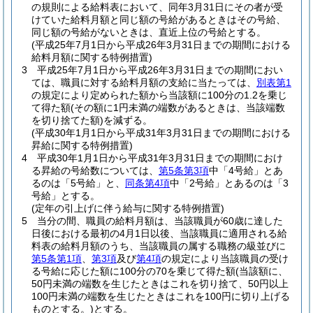
の規則による給料表において、同年3月31日にその者が受
けていた給料月額と同じ額の号給があるときはその号給、
同じ額の号給がないときは、直近上位の号給とする。
(平成25年7月1日から平成26年3月31日までの期間における
給料月額に関する特例措置)
3
平成25年7月1日から平成26年3月31日までの期間におい
ては、職員に対する給料月額の支給に当たっては、
別表第1
の規定により定められた額から当該額に100分の1.2を乗じ
て得た額
(その額に1円未満の端数があるときは、当該端数
を切り捨てた額)
を減ずる。
(平成30年1月1日から平成31年3月31日までの期間における
昇給に関する特例措置)
4
平成30年1月1日から平成31年3月31日までの期間におけ
る昇給の号給数については、
第5条第3項
中「4号給」とあ
るのは「5号給」と、
同条第4項
中「2号給」とあるのは「3
号給」とする。
(定年の引上げに伴う給与に関する特例措置)
5
当分の間、職員の給料月額は、当該職員が60歳に達した
日後における最初の4月1日以後、当該職員に適用される給
料表の給料月額のうち、当該職員の属する職務の級並びに
第5条第1項
、
第3項
及び
第4項
の規定により当該職員の受け
る号給に応じた額に100分の70を乗じて得た額
(当該額に、
50円未満の端数を生じたときはこれを切り捨て、50円以上
100円未満の端数を生じたときはこれを100円に切り上げる
ものとする。)
とする。