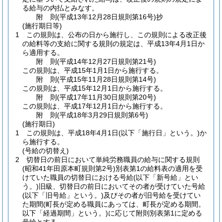
る給与の内払とみなす。
附
則
(平成13年12月28日
規則第16号)
抄
(施行期日等)
1
この規則は、公布の日から施行し、この規則による改正後
の給料等の支給に関する規則の規定は、平成13年4月1日か
ら適用する。
附
則
(平成14年12月27日
規則第21号)
この規則は、平成15年1月1日から施行する。
附
則
(平成15年11月28日
規則第14号)
この規則は、平成15年12月1日から施行する。
附
則
(平成17年11月30日
規則第20号)
この規則は、平成17年12月1日から施行する。
附
則
(平成18年3月29日
規則第6号)
(施行期日)
1
この規則は、平成18年4月1日
(以下「施行日」という。)
か
ら施行する。
(号給の切替え)
2
切替日の前日において単純労務職員の給与に関する規則
(昭和41年田原本町規則第2号)
別表第1の給料表の適用を受
けていた職員の切替日における号給
(以下「新号給」とい
う。)
旧級、切替日の前日においてその者が受けていた号給
(以下「旧号給」という。)
及びその者が旧号給を受けてい
た期間
(町長が定める職員にあっては、町長が定める期間。
以下「経過期間」という。)
に応じて附則別表第1に定める