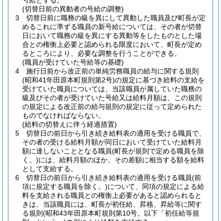
号給とする。
(切替日前の異動者の号給の調整)
3
切替日前に職務の級を異にして異動した職員及び町長が定
めるこれに準ずる職員の新号給については、その者が切替
日において職務の級を異にする異動等をしたものとした場
合との権衡上必要と認められる限度において、町長が定め
るところにより、必要な調整を行うことができる。
(職員が受けていた号給等の基礎)
4
施行日前から改正前の単純労務職員の給与に関する規則
(昭和41年田原本町規則第2号)
の規定に基づき給料の支給を
受けていた職員については、当該職員が属していた職務の
級及びその者が受けていた号給又は給料月額は、この規則
の規定による改正前の給与規則の規定に従って定められた
ものでなければならない。
(給料の切替えに伴う経過措置)
5
切替日の前日から引き続き給料表の適用を受ける職員で、
その者の受ける給料月額が同日において受けていた給料月
額に達しないこととなる職員
(町長が規則で定める職員を除
く。)
には、給料月額のほか、その差額に相当する額を給料
として支給する。
6
切替日の前日から引き続き給料表の適用を受ける職員
(前
項に規定する職員を除く。)
について、同項の規定による給
料を支給される職員との権衡上必要があると認められると
きは、当該職員には、町長が初任給、昇格、昇給等に関す
る規則
(昭和43年田原本町規則第10号。以下「初任給等規