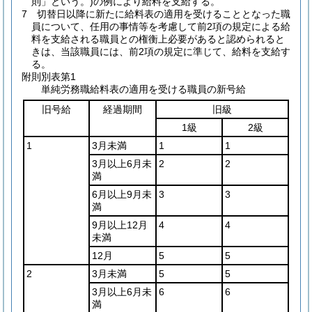
則」という。)
の例により給料を支給する。
7
切替日以降に新たに給料表の適用を受けることとなった職
員について、任用の事情等を考慮して前2項の規定による給
料を支給される職員との権衡上必要があると認められると
きは、当該職員には、前2項の規定に準じて、給料を支給す
る。
附則別表第1
単純労務職給料表の適用を受ける職員の新号給
旧号給
経過期間
旧級
1級
2級
1
3月未満
1
1
3月以上6月未
2
2
満
6月以上9月未
3
3
満
9月以上12月
4
4
未満
12月
5
5
2
3月未満
5
5
3月以上6月未
6
6
満