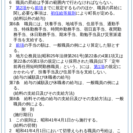
6
職員の昇給は予算の範囲内で行わなければならない。
7
第2項
から
前項
までに規定するもののほか、職員の昇給に
関し必要な事項は、
初任給等規則
により町長が定める。
(給料以外の給与)
第6条
職員には、扶養手当、地域手当、住居手当、通勤手
当、特殊勤務手当、時間外勤務手当、宿日直手当、夜間勤
務手当、休日勤務手当、期末手当、勤勉手当及び災害派遣
手当を支給する。
2
前項
の手当の額は、一般職員の例により算定した額とす
る。
3
地方公務員法
(昭和25年法律第261号)
第22条の4第1項又は
第22条の5第1項の規定により採用された職員
(以下「定年
前再任用短時間勤務職員」という。)
には、
第1項
の規定に
かかわらず、扶養手当及び住居手当を支給しない。
(給与の減額及び休職者の給与)
第7条
給与の減額及び休職者の給与は、一般職員の例によ
る。
(給料の支給日及びその支給方法)
第8条
給料その他の給与の支給日及びその支給方法は、一般
職員の例による。
附
則
(施行期日)
1
この規則は、昭和41年4月1日から施行する。
(給料の切替)
2
昭和41年4月1日において切替えられる職員の号給は、こ