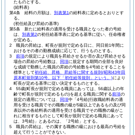
たものとする。
(給料表)
第4条
給料の月額は、
別表第1
の給料表に定めるとおりとす
る。
(初任給及び昇給の基準)
第5条
新たに給料表の適用を受ける職員となった者の号給
は、
別表第2
の初任給基準表に定める基準に従い、任命権者
が定める。
2
職員の昇給は、町長が規則で定める日に、同日前1年間に
おけるその者の勤務成績に応じて、行うものとする。
3
前項
の規定により職員を昇給させるか否か及び昇給させる
場合の昇給の号給数は、
同項
に規定する期間の全部を良好
な成績で勤務した職員の昇給の号給数を4号給とすることを
標準として
初任給、昇格、昇給等に関する規則
(昭和43年田
原本町規則第10号。以下「初任給等規則」という。)
により
町長が定める基準に従い決定するものとする。
4
55歳
(町長が規則で定める職員にあっては、56歳以上の年
齢で町長が規則で定めるもの)
を超える職員に関する
前項
の
規定の適用については、
同項
中「4号給
(行政職給料表の適
用を受ける職員でその職務の級が5級以上であるもの及び同
表以外の各給料表の適用を受ける職員でその職務の級がこ
れに相当するものとして町長が規則で定める職員にあって
は、3号給)
」とあるのは、「2号給」とする。
5
職員の昇給は、その属する職務の級における最高の号給を
超えて行うことができない。