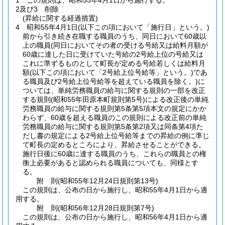
1
この規則は、昭和55年4月1日から施行する。
2及び3
削除
(昇給に関する経過措置)
4
昭和55年4月1日
(以下この項において「施行日」という。)
前から引き続き在職する職員のうち、同日において60歳以
上の職員
(同日においてその者の受ける号給又は給料月額が
60歳に達した日に受けていた号給の2号給上位の号給又は
これに準ずるものとして町長が定める号給若しくは給料月
額
(以下この項において「2号給上位号給等」という。)
であ
る職員及び2号給上位号給等を超えている職員を除く。)
に
ついては、単純労務職員の給与に関する規則の一部を改正
する規則
(昭和55年田原本町規則第5号)
による改正後の単純
労務職員の給与に関する規則第5条第5項本文の規定にかか
わらず、60歳を超える職員のこの規則による改正前の単純
労務職員の給与に関する規則第5条第2項又は同条第4項た
だし書の規定による2号給上位号給等までの昇給の例に準じ
て町長の定めるところにより、昇給させることができる。
施行日後に60歳に達する職員のうち、これらの職員との権
衡上必要があると認められる職員についても、同様とす
る。
附
則
(昭和55年12月24日
規則第13号)
この規則は、公布の日から施行し、昭和55年4月1日から適
用する。
附
則
(昭和56年12月28日
規則第7号)
この規則は、公布の日から施行し、昭和56年4月1日から適