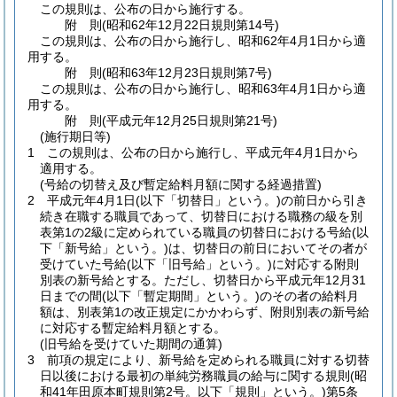
この規則は、公布の日から施行する。
附
則
(昭和62年12月22日
規則第14号)
この規則は、公布の日から施行し、昭和62年4月1日から適
用する。
附
則
(昭和63年12月23日
規則第7号)
この規則は、公布の日から施行し、昭和63年4月1日から適
用する。
附
則
(平成元年12月25日
規則第21号)
(施行期日等)
1
この規則は、公布の日から施行し、平成元年4月1日から
適用する。
(号給の切替え及び暫定給料月額に関する経過措置)
2
平成元年4月1日
(以下「切替日」という。)
の前日から引き
続き在職する職員であって、切替日における職務の級を別
表第1の2級に定められている職員の切替日における号給
(以
下「新号給」という。)
は、切替日の前日においてその者が
受けていた号給
(以下「旧号給」という。)
に対応する附則
別表の新号給とする。
ただし、切替日から平成元年12月31
日までの間
(以下「暫定期間」という。)
のその者の給料月
額は、別表第1の改正規定にかかわらず、附則別表の新号給
に対応する暫定給料月額とする。
(旧号給を受けていた期間の通算)
3
前項の規定により、新号給を定められる職員に対する切替
日以後における最初の単純労務職員の給与に関する規則
(昭
和41年田原本町規則第2号。以下「規則」という。)
第5条