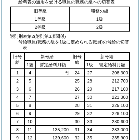
給料表の適用を受ける職員の職務の級への切替表
旧等級
職務の級
1等級
1級
2等級
2級
附則別表第2
(附則第3項関係)
号給職員(職務の級を1級に定められる職員)の号給の切替
表
旧号
新号給
旧号
新号給
給
給
1級
暫定給料月額
1級
暫定給料月額
1
4
円
24
27
208,300
2
5
25
28
212,700
3
6
26
29
217,100
4
7
27
30
221,300
5
8
28
31
225,100
6
9
29
32
228,100
7
10
30
33
230,600
8
11
135,200
31
34
233,000
9
12
139,600
32
35
235,900