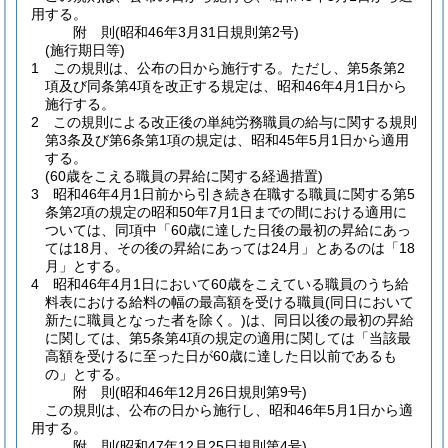
用する。
附
則
(昭和46年3月31日
規則第2号)
(施行期日等)
1
この規則は、公布の日から施行する。
ただし、第5条第2
項及び同条第4項を改正する規定は、昭和46年4月1日から
施行する。
2
この規則による改正後の単純労務職員の給与に関する規則
第3条及び第6条第1項の規定は、昭和45年5月1日から適用
する。
(60歳をこえる職員の昇給に関する経過措置)
3
昭和46年4月1日前から引き続き在職する職員に関する第5
条第2項の規定の昭和50年7月1日までの間における適用に
ついては、同項中「60歳に達した日後の最初の昇給にあっ
ては18月、その後の昇給にあっては24月」とあるのは「18
月」とする。
4
昭和46年4月1日において60歳をこえている職員のうち給
料表における給料の幅の最高額を受ける職員
(同日において
新たに職員となった者を除く。)
は、同日以後の最初の昇給
に関しては、第5条第4項の規定の適用に関しては「当該最
高額を受けるに至った日が60歳に達した日以前であるも
の」とする。
附
則
(昭和46年12月26日
規則第9号)
この規則は、公布の日から施行し、昭和46年5月1日から適
用する。
附
則
(昭和47年12月25日
規則第4号)