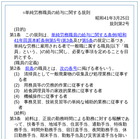
○単純労務職員の給与に関する規則
昭和41年3月25日
規則第2号
(目的)
第1条
この規則は、
単純労務職員の給与に関する条例
(昭和
41年田原本町条例第5号)
第3条
及び
第5条
の規定に基づき、
単純な労務に雇用される者で一般職に属する職員
(以下「職
員」という。)
の給与に関し、必要な事項を定めることを目
的とする。
(職員の定義)
第2条
前条
の職員とは、
次の各号
に掲げる者をいう。
(1)
清掃員として一般廃棄物の収集及び処理業務に従事す
る者
(2)
用務員等の労務的作業に従事する者
(3)
給食調理員等の家政的業務に従事する者
(4)
機械操作に従事する者
(5)
事務見習、技術見習等の単純な補助的業務に従事する
者
(給料)
第3条
給料は、正規の勤務時間による勤務に対する報酬であ
って、扶養手当、地域手当、住居手当、通勤手当、特殊勤
務手当、時間外勤務手当、宿日直手当、夜間勤務手当、休
日勤務手当、期末手当、勤勉手当及び災害派遣手当を除い