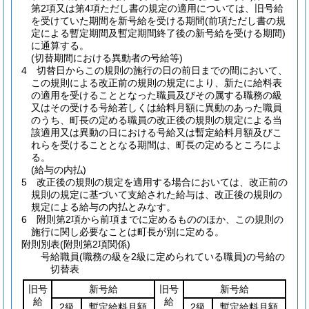
第2項又は第4項ただし書の規定の適用については、旧号給
を受けていた期間を新号給を受ける期間
(前項ただし書の規
定による暫定期間及暫定期間終了後の新号給を受ける期間)
に通算する。
(切替期間における異動者の号給等)
4
切替日からこの規則の施行の日の前日までの間において、
この規則による改正前の規則の規定により、新たに給料表
の適用を受けることとなった職員及びその属する職務の級
又はその受ける号給若しくは給料月額に異動のあった職員
のうち、町長の定める職員の改正後の規則の規定による当
該適用又は異動の日における号給又は暫定給料月額及びこ
れらを受けることとなる期間は、町長の定めるところによ
る。
(給与の内払)
5
改正後の規則の規定を適用する場合においては、改正前の
規則の規定に基づいて支給された給与は、改正後の規則の
規定による給与の内払とみなす。
6
附則第2項から前項までに定めるもののほか、この規則の
施行に関し必要なことは町長が別に定める。
附則別表
(附則第2項関係)
号給職員(職務の級を2級に定められている職員)の号給の
切替表
旧号
新号給
旧号
新号給
給
給
2級
暫定給料月額
2級
暫定給料月額