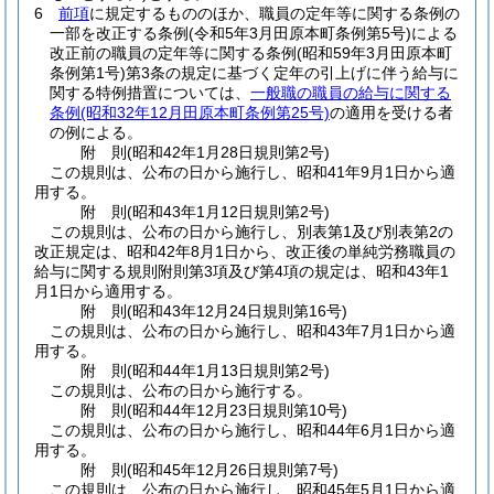
6
前項
に規定するもののほか、職員の定年等に関する条例の
一部を改正する条例
(令和5年3月田原本町条例第5号)
による
改正前の職員の定年等に関する条例
(昭和59年3月田原本町
条例第1号)
第3条の規定に基づく定年の引上げに伴う給与に
関する特例措置については、
一般職の職員の給与に関する
条例
(昭和32年12月田原本町条例第25号)
の適用を受ける者
の例による。
附
則
(昭和42年1月28日
規則第2号)
この規則は、公布の日から施行し、昭和41年9月1日から適
用する。
附
則
(昭和43年1月12日
規則第2号)
この規則は、公布の日から施行し、別表第1及び別表第2の
改正規定は、昭和42年8月1日から、改正後の単純労務職員の
給与に関する規則附則第3項及び第4項の規定は、昭和43年1
月1日から適用する。
附
則
(昭和43年12月24日
規則第16号)
この規則は、公布の日から施行し、昭和43年7月1日から適
用する。
附
則
(昭和44年1月13日
規則第2号)
この規則は、公布の日から施行する。
附
則
(昭和44年12月23日
規則第10号)
この規則は、公布の日から施行し、昭和44年6月1日から適
用する。
附
則
(昭和45年12月26日
規則第7号)
この規則は、公布の日から施行し、昭和45年5月1日から適