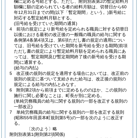
欄に定める号給とする。
ただし、附則別表第2の暫定給料月
額欄に額の定められている者の給料月額は、切替日から60
年12月31日までの間
(以下「暫定期間」という。)
新号給に
対応する暫定給料月額とする。
(旧号給を受けていた期間の通算)
4
前項の規定により新号給を定められる職員に対する切替日
以後における最初の改正後の一般職の職員の給与に関する
条例第4条第4項又は、第6項ただし書の規定の適用につい
ては、旧号給を受けていた期間を新号給を受ける期間
(前項
ただし書の規定により暫定給料月額を定められる職員にあ
っては、暫定期間及び暫定期間終了後の新号給を受ける期
間)
に通算する。
(給与の内払)
5
改正後の規則の規定を適用する場合においては、改正前の
規則の規定に基づいて支給された給与は、改正後の規則の
規定による給与の内払とみなす。
6
附則第2項から前項までに定めるもののほか、この規則の
施行に関し必要なことは、町長が別に定める。
(単純労務職員の給与に関する規則の一部を改正する規則の
一部改正)
7
単純労務職員の給与に関する規則の一部を改正する規則
(昭和55年田原本町規則第5号)
の一部を次のように改正す
る。
〔次のよう〕略
附則別表第1
(附則第2項関係)