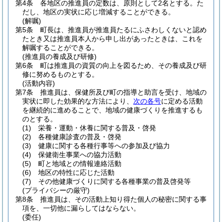
第4条
各地区の推進員の定数は、原則として2名とする。
た
だし、地区の実状に応じ増減することができる。
(解嘱)
第5条
町長は、推進員が推進員たるにふさわしくないと認め
たとき又は推進員本人から申し出があったときは、これを
解嘱することができる。
(推進員の養成及び研修)
第6条
町は推進員の資質の向上を図るため、その養成及び研
修に努めるものとする。
(活動内容)
第7条
推進員は、保健所及び町の指導と助言を受け、地域の
実状に即した効果的な方法により、
次の各号
に定める活動
を継続的に進めることで、地域の健康づくりを推進するも
のとする。
(1)
栄養・運動・休養に関する普及・啓発
(2)
各種健康診査の普及・啓発
(3)
健康に関する各種行事等への参加及び協力
(4)
保健衛生事業への協力活動
(5)
町と地域との情報連絡活動
(6)
地区の特性に応じた活動
(7)
その他健康づくりに関する各種事業の普及啓発等
(プライバシーの厳守)
第8条
推進員は、その活動上知り得た個人の秘密に関する事
項を、一切他に漏らしてはならない。
(委任)