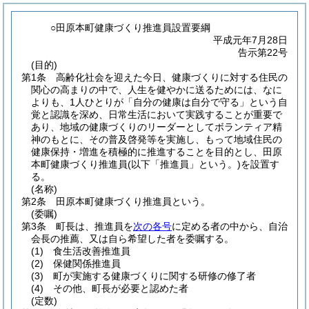
○田原本町健康づくり推進員設置要綱
平成元年7月28日
告示第22号
(目的)
第1条
高齢化社会を迎えた今日、健康づくりに対する住民の
関心の高まりの中で、人生を健やかに送るためには、なに
よりも、1人ひとりが「自分の健康は自分で守る」という自
覚と認識を深め、日常生活において実践することが重要で
あり、地域の健康づくりのリーダーとしてボランティア精
神のもとに、その普及啓発等を実施し、もって地域住民の
健康保持・増進を積極的に推進することを目的とし、田原
本町健康づくり推進員
(以下「推進員」という。)
を設置す
る。
(名称)
第2条
田原本町健康づくり推進員という。
(委嘱)
第3条
町長は、推進員を
次の各号
に定める者の中から、自治
会長の推薦、又は自ら希望した者を委嘱する。
(1)
食生活改善推進員
(2)
保健関係推進員
(3)
町が実施する健康づくりに関する研修の修了者
(4)
その他、町長が必要と認めた者
(定数)