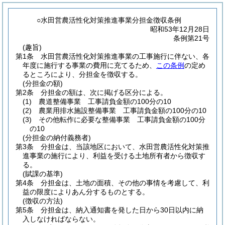
○水田営農活性化対策推進事業分担金徴収条例
昭和53年12月28日
条例第21号
(趣旨)
第1条
水田営農活性化対策推進事業の工事施行に伴ない、各
年度に施行する事業の費用に充てるため、
この条例
の定め
るところにより、分担金を徴収する。
(分担金の額)
第2条
分担金の額は、次に掲げる区分による。
(1)
農道整備事業 工事請負金額の100分の10
(2)
農業用排水施設整備事業 工事請負金額の100分の10
(3)
その他転作に必要な整備事業 工事請負金額の100分
の10
(分担金の納付義務者)
第3条
分担金は、当該地区において、水田営農活性化対策推
進事業の施行により、利益を受ける土地所有者から徴収す
る。
(賦課の基準)
第4条
分担金は、土地の面積、その他の事情を考慮して、利
益の限度によりあん分するものとする。
(徴収の方法)
第5条
分担金は、納入通知書を発した日から30日以内に納
入しなければならない。