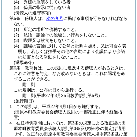
(4)
異様の服装をしている者
(5)
係員の指示に従わない者
(傍聴人の遵守事項)
第5条
傍聴人は、
次の各号
に掲げる事項を守らなければなら
ない。
(1)
所定の場所で傍聴すること。
(2)
私語、談論その他騒しい行為をしないこと。
(3)
喫煙又は飲食をしないこと。
(4)
議場の言論に対して公然と批判を加え、又は可否を表
明し、若しくは拍手その他の言動により会議により会議
の妨害となる挙動をしないこと。
(退場命令)
第6条
教育長は、この規則に違反する傍聴人があるときは、
これに注意を与え、なお改めないときは、これに退場を命
ずることができる。
附
則
この規則は、公布の日から施行する。
附
則
(平成27年3月25日
教委規則第5号)
(施行期日)
1
この規則は、平成27年4月1日から施行する。
(田原本町教育委員会傍聴人規則の一部改正に伴う経過措
置)
4
在任特例期間においては、第3条の規定による改正後の田
原本町教育委員会傍聴人規則第3条及び第6条の規定は適用
せず、改正前の田原本町教育委員会傍聴人規則第3条及び第