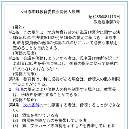
○田原本町教育委員会傍聴人規則
昭和35年8月13日
教委規則第3号
(目的)
第1条
この規則は、地方教育行政の組織及び運営に関する法
律
(昭和31年法律第162号)
第16条の規定に基づき、田原本
町教育委員会の会議の傍聴の取締りについて必要な事項を
定めることを目的とする。
(傍聴の届出)
第2条
会議を傍聴しようとする者は、氏名及び住所を記した
名刺又は紙片を受付に提出し、係員の指示に従って傍聴席
に入らなければならない。
(傍聴の制限)
第3条
教育長は、特に必要がある場合は、傍聴人の数を制限
することができる。
2
前項
の規定により傍聴人の数を制限する場合は、教育長
は、傍聴券を発行することができる。
(傍聴の禁止)
第4条
次の各号
の一に該当する者は、傍聴することができな
い。
(1)
酒気を帯びている者
(2)
凶器等危険なものを携帯している者
(3)
旗、プラカード等気勢を示すものを携帯している者