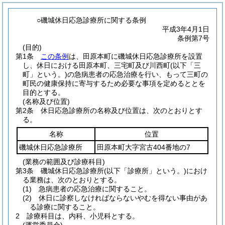
○磯城休日応急診療所に関する条例
平成3年4月1日
条例第7号
(目的)
第1条
この条例
は、田原本町に磯城休日応急診療所を設置
し、休日における田原本町、三宅町及び川西町
(以下「三
町」という。)
の急病患者の応急治療を行い、もって三町の
町民の健康保持に寄与するため必要な事項を定めるととを
目的とする。
(名称及び位置)
第2条
休日応急診療所の名称及び位置は、次のとおりとす
る。
名称
位置
磯城休日応急診療所
田原本町大字宮古404番地の7
(業務の範囲及び診療科目)
第3条
磯城休日応急診療所
(以下「診療所」という。)
におけ
る業務は、次のとおりとする。
(1)
急病患者の応急治療に関すること。
(2)
休日に診察しなければならないやむを得ない事由があ
る診療に関すること。
2
診療科目は、内科、小児科とする。