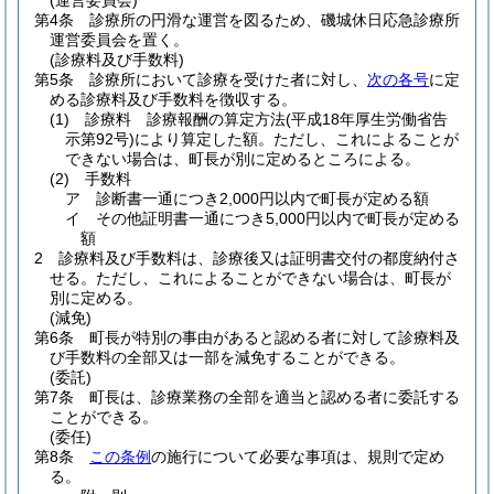
(運営委員会)
第4条
診療所の円滑な運営を図るため、磯城休日応急診療所
運営委員会を置く。
(診療料及び手数料)
第5条
診療所において診療を受けた者に対し、
次の各号
に定
める診療料及び手数料を徴収する。
(1)
診療料 診療報酬の算定方法
(平成18年厚生労働省告
示第92号)
により算定した額。
ただし、これによることが
できない場合は、町長が別に定めるところによる。
(2)
手数料
ア
診断書一通につき2,000円以内で町長が定める額
イ
その他証明書一通につき5,000円以内で町長が定める
額
2
診療料及び手数料は、診療後又は証明書交付の都度納付さ
せる。
ただし、これによることができない場合は、町長が
別に定める。
(減免)
第6条
町長が特別の事由があると認める者に対して診療料及
び手数料の全部又は一部を減免することができる。
(委託)
第7条
町長は、診療業務の全部を適当と認める者に委託する
ことができる。
(委任)
第8条
この条例
の施行について必要な事項は、規則で定め
る。