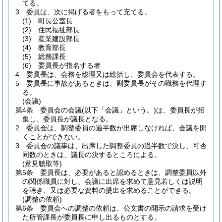
てる。
3
委員は、次に掲げる者をもって充てる。
(1)
町長公室長
(2)
住民福祉部長
(3)
産業建設部長
(4)
教育部長
(5)
総務課長
(6)
委員長が指名する者
4
委員長は、会務を総理又は総括し、委員会を代表する。
5
委員長に事故があるときは、副委員長がその職務を代理す
る。
(会議)
第4条
委員会の会議
(以下「会議」という。)
は、委員長が招
集し、委員長が議長となる。
2
委員会は、調整委員の過半数が出席しなければ、会議を開
くことができない。
3
委員会の議事は、出席した調整委員の過半数で決し、可否
同数のときは、議長の決するところによる。
(意見聴取等)
第5条
委員長は、必要があると認めるときは、調整委員以外
の関係職員に対し、会議に出席を求めて意見若しくは説明
を聴き、又は必要な資料の提出を求めることができる。
(調整の依頼)
第6条
委員会への調整の依頼は、公文書の開示の請求を受け
た所管課長が委員長に申し出るものとする。