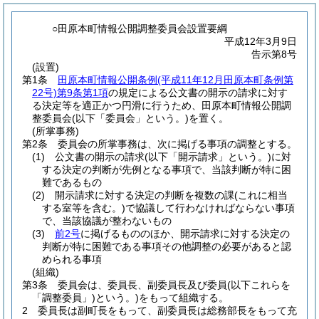
○田原本町情報公開調整委員会設置要綱
平成12年3月9日
告示第8号
(設置)
第1条
田原本町情報公開条例
(平成11年12月田原本町条例第
22号)
第9条第1項
の規定による公文書の開示の請求に対す
る決定等を適正かつ円滑に行うため、田原本町情報公開調
整委員会
(以下「委員会」という。)
を置く。
(所掌事務)
第2条
委員会の所掌事務は、次に掲げる事項の調整とする。
(1)
公文書の開示の請求
(以下「開示請求」という。)
に対
する決定の判断が先例となる事項で、当該判断が特に困
難であるもの
(2)
開示請求に対する決定の判断を複数の課
(これに相当
する室等を含む。)
で協議して行わなければならない事項
で、当該協議が整わないもの
(3)
前2号
に掲げるもののほか、開示請求に対する決定の
判断が特に困難である事項その他調整の必要があると認
められる事項
(組織)
第3条
委員会は、委員長、副委員長及び委員
(以下これらを
「調整委員」)
という。
)をもって組織する。
2
委員長は副町長をもって、副委員長は総務部長をもって充