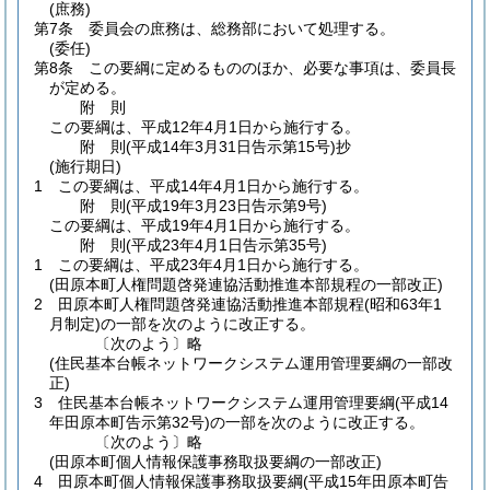
(庶務)
第7条
委員会の庶務は、総務部において処理する。
(委任)
第8条
この要綱に定めるもののほか、必要な事項は、委員長
が定める。
附
則
この要綱は、平成12年4月1日から施行する。
附
則
(平成14年3月31日
告示第15号)
抄
(施行期日)
1
この要綱は、平成14年4月1日から施行する。
附
則
(平成19年3月23日
告示第9号)
この要綱は、平成19年4月1日から施行する。
附
則
(平成23年4月1日
告示第35号)
1
この要綱は、平成23年4月1日から施行する。
(田原本町人権問題啓発連協活動推進本部規程の一部改正)
2
田原本町人権問題啓発連協活動推進本部規程
(昭和63年1
月制定)
の一部を次のように改正する。
〔次のよう〕略
(住民基本台帳ネットワークシステム運用管理要綱の一部改
正)
3
住民基本台帳ネットワークシステム運用管理要綱
(平成14
年田原本町告示第32号)
の一部を次のように改正する。
〔次のよう〕略
(田原本町個人情報保護事務取扱要綱の一部改正)
4
田原本町個人情報保護事務取扱要綱
(平成15年田原本町告