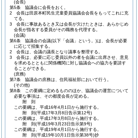
(会長)
第5条
協議会に会長をおく。
2
会長は田原本町民生児童委員協議会会長をもってこれに充
てる。
3
会長に事故あるとき又は会長が欠けたときは、あらかじめ
会長が指名する委員がその職務を代理する。
(会議)
第6条
協議会の会議
(以下「会議」という。)
は、会長が必要
に応じて招集する。
2
会長は、会議の議長となり議事を整理する。
3
会長は、必要に応じ委員以外の者を会議に出席させ、意見
を求めるとともに関係機関に対し協議会への協力を要請す
ることができる。
(庶務)
第7条
協議会の庶務は、住民福祉部において行う。
(その他)
第8条
この要綱に定めるもののほか、協議会の運営について
必要な事項は、その都度会長が定める。
附
則
この要綱は、平成16年4月1日から施行する。
附
則
(平成17年3月8日
告示第12号)
この要綱は、平成17年3月8日から施行する。
附
則
(平成19年3月23日
告示第9号)
この要綱は、平成19年4月1日から施行する。
附
則
(平成19年10月1日
告示第38号)
抄