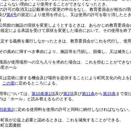
によらない理由により使用することができなくなったとき。
の許可の取消又は記載事項の変更の申出をなし、教育委員会が相当の理
及び
第4号
の規定により使用を停止し、又は使用の許可を取り消したと
)
公民館の施設の現状を変更しようとするときは、あらかじめ教育委員会
の規定による承認を受けて原状を変更した場合において、その使用を終
規定する義務を履行しなかったときは、教育委員会がこれを代行し、使
その責めに帰すべき事由により、施設等を汚損し、損傷し、又は滅失し
職員が使用場所への立ち入りを求めた場合は、これを拒むことができな
の里ホール
又は芸術に接する機会及び場所を提供することにより町民文化の向上を
、
この章
に定めるところによる。
用等については、
第10条第1項
及び
第2項
及び
第11条
から
第15条
まで並
のは「ホール」と読み替えるものとする。
別表第2
に定める使用料を使用の許可と同時に納付しなければならない
、町長が公益上必要と認めるときは、これを減免することができる。
本町立図書館