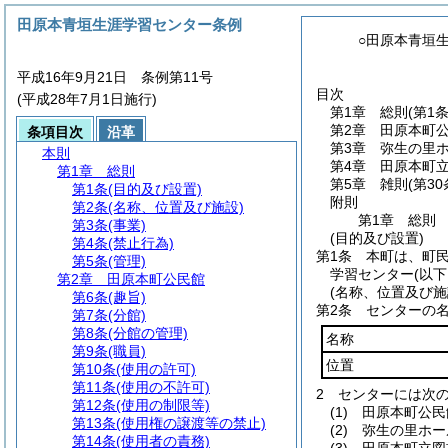
田原本青垣生涯学習センター条例
○田原本青垣
平成16年9月21日 条例第11号
目次
(平成28年7月1日施行)
第1章
総則
(第1
第2章
田原本町
条項目次
沿革
第3章
弥生の里
本則
第4章
田原本町
第1章
総則
第5章
雑則
(第30
第1条
(目的及び設置)
附則
第2条
(名称、位置及び施設)
第1章
総則
第3条
(事業)
(目的及び設置)
第4条
(禁止行為)
第1条
本町は、町
第5条
(管理)
学習センター
(以
第2章
田原本町公民館
(名称、位置及び施
第6条
(趣旨)
第2条
センターの
第7条
(分館)
第8条
(分館の管理)
名称
第9条
(職員)
位置
第10条
(使用の許可)
第11条
(使用の不許可)
2
センターには次
第12条
(使用の制限等)
(1)
田原本町公民
第13条
(使用権の譲渡等の禁止)
(2)
弥生の里ホー
第14条
(使用者の責務)