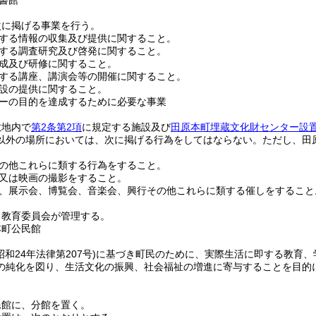
書館
次に掲げる事業を行う。
する情報の収集及び提供に関すること。
する調査研究及び啓発に関すること。
成及び研修に関すること。
する講座、講演会等の開催に関すること。
設の提供に関すること。
ーの目的を達成するために必要な事業
敷地内で
第2条第2項
に規定する施設及び
田原本町埋蔵文化財センター設
以外の場所においては、次に掲げる行為をしてはならない。
ただし、田
の他これらに類する行為をすること。
又は映画の撮影をすること。
、展示会、博覧会、音楽会、興行その他これらに類する催しをすること
、教育委員会が管理する。
本町公民館
昭和24年法律第207号)
に基づき町民のために、実際生活に即する教育、
の純化を図り、生活文化の振興、社会福祉の増進に寄与することを目的
民館に、分館を置く。