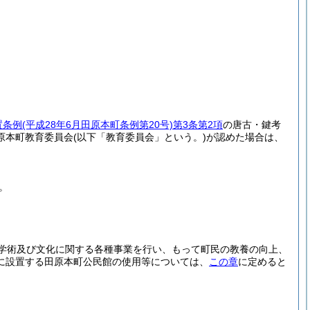
置条例
(平成28年6月田原本町条例第20号)
第3条第2項
の唐古・鍵考
原本町教育委員会
(以下「教育委員会」という。)
が認めた場合は、
。
学術及び文化に関する各種事業を行い、もって町民の教養の向上、
に設置する田原本町公民館の使用等については、
この章
に定めると