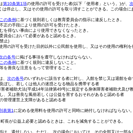
は
第10条第1項
の使用の許可を受けた者
(以下「使用者」という。)
が、
くは停止し、又はその使用の許可を取り消すことができる。
この場合に
この条例
に基づく規則若しくは教育委員会の指示に違反したとき。
不正の手段により使用の許可を受けたとき。
むを得ない事由により使用できなくなったとき。
委員会において必要があると認めるとき。
禁止)
使用の許可を受けた目的以外に公民館を使用し、又はその使用の権利を
次の各号
に掲げる事項を遵守しなければならない。
この条例
に基づく規則に違反しないこと。
等を善良な注意をもって管理すること。
は、
次の各号
のいずれかに該当する者に対し、入館を禁じ又は退館を命
及ぼし、若しくは他人の迷惑となる物品を携帯する者
障害者補助犬法
(平成14年法律第49号)
に規定する身体障害者補助犬及び教
し、又は善良な風俗若しくは公益を害するおそれがあると認める者
の管理運営上支障があると認める者
別表第1
に定める使用料を使用の許可と同時に納付しなければならない
、町長が公益上必要と認めるときは、これを減免することができる。
料は、還付しない。
ただし、次の場合においては、その全部又は一部を