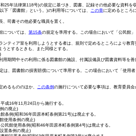
昭和25年法律第118号)
の規定に基づき、図書、記録その他必要な資料を
(以下「図書館」という。)
の利用等については、
この章
に定めるところ
長、司書その他必要な職員を置く。
館については、
第15条
の規定を準用する。
この場合において「公民館」
ランティア室を利用しようとする者は、規則で定めるところにより教育
ようとするときも、また同様とする。
)
利用期間中その利用に係る図書館の施設、付属設備及び図書資料等を善
定は、図書館の損害賠償について準用する。
この場合において「使用者
定めるもののほか、
この条例
の施行について必要な事項は、教育委員会
平成16年11月24日から施行する。
例の廃止)
民館条例
(昭和36年田原本町条例第21号)
は廃止する。
館使用条例の廃止)
央公民館使用条例
(昭和46年田原本町条例第4号)
は廃止する。
設置条例の廃止)