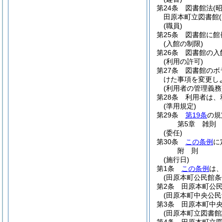
第24条
図書館法
(
田原本町立図書館
(職員)
第25条
図書館に館
(入館の制限)
第26条
図書館の入
(利用の許可)
第27条
図書館のボ
けた事項を変更し
(利用者の管理義務
第28条
利用者は、
(準用規定)
第29条
第19条
の規
第5章
雑則
(委任)
第30条
この条例
に
附
則
(施行日)
第1条
この条例
は、
(田原本町公民館条
第2条
田原本町公
(田原本町中央公民
第3条
田原本町中
(田原本町立図書館