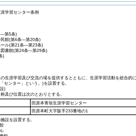
生涯学習センター条例
条―第5条)
公民館
(第6条―第20条)
ホール
(第21条―第23条)
立図書館
(第24条―第29条)
条)
民の生涯学習及び交流の場を提供するとともに、生涯学習活動を総合的
下「センター」という。)
を設置する。
設)
名称及び位置は次のとおりとする。
田原本青垣生涯学習センター
田原本町大字阪手233番地の1
の施設を設置する。
館
ル