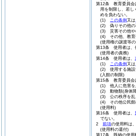
第12条
教育委員会
用を制限し、若し
めを負わない。
(1)
この条例
又は
(2)
偽りその他の
(3)
災害その他や
(4)
その他、教育
(使用権の譲渡等の
第13条
使用者は、
(使用者の責務)
第14条
使用者は、
(1)
この条例
又は
(2)
使用する施設
(入館の制限)
第15条
教育委員会
(1)
他人に危害を
(2)
動物類
(身体
(3)
公の秩序を乱
(4)
その他公民館
(使用料)
第16条
使用者は、
でない。
2
前項
の使用料は
(使用料の還付)
第17条
既納の使用