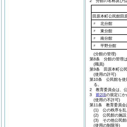
2
分館の名称及び
田原本町公民館田
〃 北分館
〃 東分館
〃 南分館
〃 平野分館
(分館の管理)
第8条
分館の管理
(職員)
第9条
田原本町公
(使用の許可)
第10条
公民館を使
る。
2
教育委員会は、
3
前2項
の規定にか
(使用の不許可)
第11条
教育委員会
(1)
公の秩序を乱
(2)
公民館の施設
(3)
その他公民館
(使用の制限等)