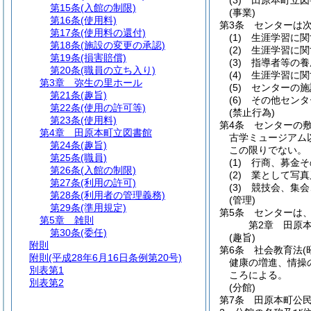
(3)
田原本町立図
第15条
(入館の制限)
(事業)
第16条
(使用料)
第3条
センターは
第17条
(使用料の還付)
(1)
生涯学習に関
第18条
(施設の変更の承認)
(2)
生涯学習に関
第19条
(損害賠償)
(3)
指導者等の養
第20条
(職員の立ち入り)
(4)
生涯学習に関
第3章
弥生の里ホール
(5)
センターの施
第21条
(趣旨)
(6)
その他センタ
第22条
(使用の許可等)
(禁止行為)
第23条
(使用料)
第4条
センターの
第4章
田原本町立図書館
古学ミュージアム
第24条
(趣旨)
この限りでない。
第25条
(職員)
(1)
行商、募金そ
第26条
(入館の制限)
(2)
業として写真
第27条
(利用の許可)
(3)
競技会、集会
第28条
(利用者の管理義務)
(管理)
第29条
(準用規定)
第5条
センターは
第5章
雑則
第2章
田原
第30条
(委任)
(趣旨)
附則
第6条
社会教育法
(
附則
(平成28年6月16日条例第20号)
健康の増進、情操
別表第1
ころによる。
別表第2
(分館)
第7条
田原本町公