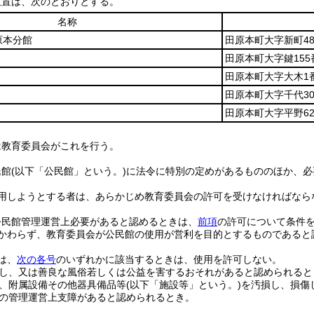
位置は、次のとおりとする。
名称
原本分館
田原本町大字新町4
田原本町大字鍵155
田原本町大字大木1
田原本町大字千代30
田原本町大字平野62
は教育委員会がこれを行う。
民館
(以下「公民館」という。)
に法令に特別の定めがあるもののほか、必
用しようとする者は、あらかじめ教育委員会の許可を受けなければなら
公民館管理運営上必要があると認めるときは、
前項
の許可について条件
かわらず、教育委員会が公民館の使用が営利を目的とするものであると
は、
次の各号
のいずれかに該当するときは、使用を許可しない。
し、又は善良な風俗若しくは公益を害するおそれがあると認められると
、附属設備その他器具備品等
(以下「施設等」という。)
を汚損し、損傷
の管理運営上支障があると認められるとき。