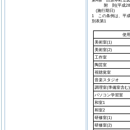
第4条
田原本町立
附
則
(平成2
(施行期日)
1
この条例は、平成
別表第1
使
美術室
(1)
美術室
(2)
工作室
陶芸室
視聴覚室
音楽スタジオ
調理室
(準備室含む)
パソコン学習室
和室1
和室2
研修室
(1)
研修室
(2)