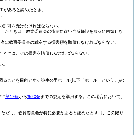
由があると認めたとき。
き。
の許可を受けなければならない。
了したときは、教育委員会の指示に従い当該施設を原状に回復しな
用者は教育委員会の裁定する損害額を賠償しなければならない。
たときは、その損害を賠償しなければならない。
い。
図ることを目的とする弥生の里ホール
(以下「ホール」という。)
の
びに
第17条
から
第20条
までの規定を準用する。
この場合において、
。
ただし、教育委員会が特に必要があると認めたときは、この限り