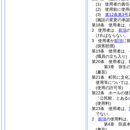
(1)
使用者の責任
(2)
使用前に使用
(3)
第12条第3号
(施設の変更の承認
第18条
使用者は、
2
使用者は、
前項
ければならない。
3
使用者が
前項
に
(損害賠償)
第19条
使用者は、
(職員の立ち入り)
第20条
使用者は、
第3章
弥生
(趣旨)
第21条
町民に文化
使用等については
(使用の許可等)
第22条
ホールの使
「公民館」とある
(使用料)
第23条
使用者は、
でない。
2
前項
の使用料は
第4章
田原
(趣旨)