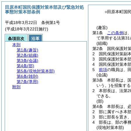
田原本町国民保護対策本部及び緊急対処
事態対策本部条例
○田原本町国
平成18年3月22日 条例第1号
(趣旨)
(平成18年3月22日施行)
第1条
この条例
は
て準用する法第3
条項目次
沿革
(組織)
本則
第2条
国民保護対
第1条
(趣旨)
2
国民保護対策副
第2条
(組織)
3
国民保護対策本
第3条
(会議)
4
国民保護対策本
第4条
(部)
5
前項
の職員は、
第5条
(現地対策本部)
(会議)
第6条
(雑則)
第3条
本部長は、
第7条
(準用)
いう。)
を招集する
附則
2
本部長は、法第2
できる。
(部)
第4条
本部長は、
2
部に属すべき本
3
部に部長を置き
4
部長は、部の事
(現地対策本部)