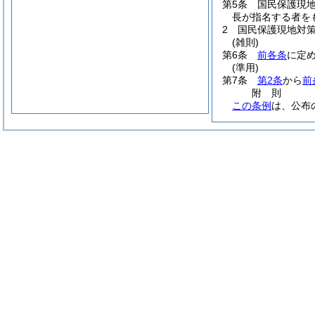
第5条
国民保護現
長が指名する者を
2
国民保護現地対
(雑則)
第6条
前各条
に定
(準用)
第7条
第2条
から
前
附
則
この条例
は、公布