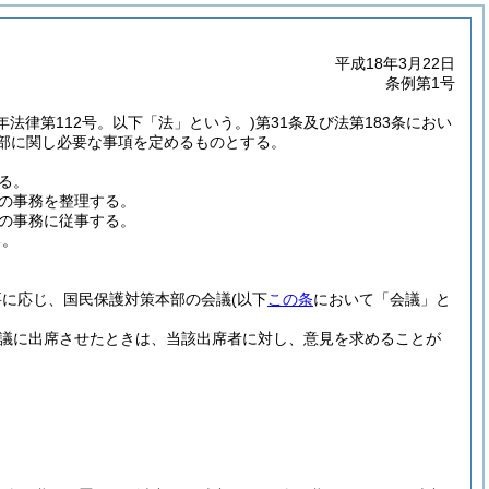
平成18年3月22日
条例第1号
6年法律第112号。以下「法」という。)
第31条及び法第183条におい
部に関し必要な事項を定めるものとする。
る。
の事務を整理する。
の事務に従事する。
る。
要に応じ、国民保護対策本部の会議
(以下
この条
において「会議」と
会議に出席させたときは、当該出席者に対し、意見を求めることが