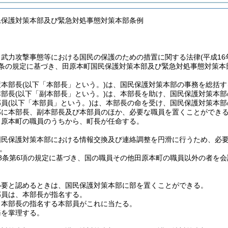
民保護対策本部及び緊急対処事態対策本部条例
、武力攻撃事態等における国民の保護のための措置に関する法律
(平成1
1条の規定に基づき、田原本町国民保護対策本部及び緊急対処事態対策本
策本部長
(以下「本部長」という。)
は、国民保護対策本部の事務を総括す
本部長
(以下「副本部長」という。)
は、本部長を助け、国民保護対策本部
部員
(以下「本部員」という。)
は、本部長の命を受け、国民保護対策本部
部に本部長、副本部長及び本部員のほか、必要な職員を置くことができ
田原本町の職員のうちから、町長が任命する。
国民保護対策本部における情報交換及び連絡調整を円滑に行うため、必
。
8条第6項の規定に基づき、国の職員その他田原本町の職員以外の者を
必要と認めるときは、国民保護対策本部に部を置くことができる。
部員は、本部長が指名する。
、本部長の指名する本部員がこれに当たる。
務を掌理する。