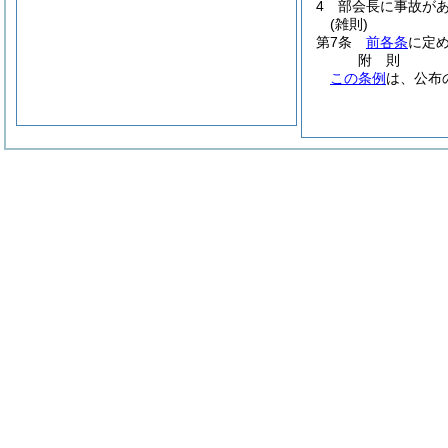
4
部会長に事故が
(雑則)
第7条
前各条
に定
附
則
この条例
は、公布