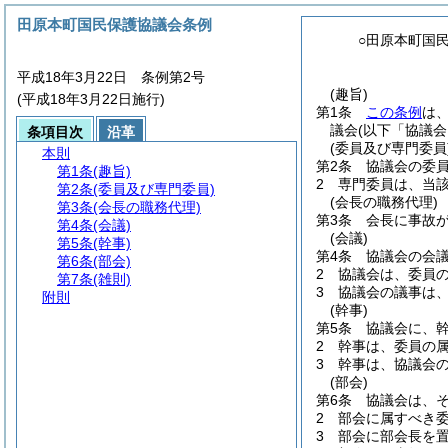
田原本町国民保護協議会条例
○田原本町国
平成18年3月22日 条例第2号
(趣旨)
(平成18年3月22日施行)
第1条
この条例
は
議会
(以下「協議会
条項目次
沿革
(委員及び専門委員
本則
第2条
協議会の委員
第1条
(趣旨)
2
専門委員は、当
第2条
(委員及び専門委員)
(会長の職務代理)
第3条
(会長の職務代理)
第3条
会長に事故
第4条
(会議)
(会議)
第5条
(幹事)
第4条
協議会の会
第6条
(部会)
2
協議会は、委員
第7条
(雑則)
3
協議会の議事は
附則
(幹事)
第5条
協議会に、幹
2
幹事は、委員の
3
幹事は、協議会
(部会)
第6条
協議会は、
2
部会に属すべき
3
部会に部会長を