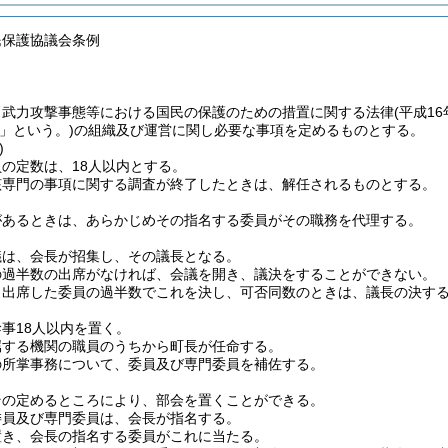
民保護協議会条例
、武力攻撃事態等における国民の保護のための措置に関する法律
(平成16
」という。)
の組織及び運営に関し必要な事項を定めるものとする。
)
の定数は、18人以内とする。
該専門の事項に関する調査が終了したときは、解任されるものとする。
があるときは、あらかじめその指名する委員がその職務を代理する。
議は、会長が招集し、その議長となる。
の過半数の出席がなければ、会議を開き、議決をすることができない。
、出席した委員の過半数でこれを決し、可否同数のときは、議長の決す
事18人以内を置く。
属する機関の職員のうちから町長が任命する。
の所掌事務について、委員及び専門委員を補佐する。
その定めるところにより、部会を置くことができる。
委員及び専門委員は、会長が指名する。
置き、会長の指名する委員がこれに当たる。