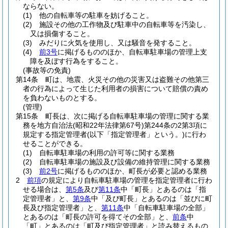
ならない。
(1)
他の自転車等の駐車を妨げること。
(2)
施設その他の工作物及び駐車中の自転車等を汚染し、
又は損傷すること。
(3)
みだりに火気を使用し、又は騒音を発すること。
(4)
前3号
に掲げるもののほか、自転車駐車場の管理上支
障を及ぼす行為をすること。
(事故等の免責)
第14条
町は、地震、火災その他の災害又は盗難その他第三
者の行為によって生じた利用者の損害について賠償の責め
を負わないものとする。
(管理)
第15条
町長は、次に掲げる自転車駐車場の管理に関する業
務を地方自治法
(昭和22年法律第67号)
第244条の2第3項に
規定する指定管理者
(以下「指定管理者」という。)
に行わ
せることができる。
(1)
自転車駐車場の利用の許可等に関する業務
(2)
自転車駐車場の施設及び設備の維持管理に関する業務
(3)
前2号
に掲げるもののほか、町長が必要と認める業務
2
前項
の規定により自転車駐車場の管理を指定管理者に行わ
せる場合は、
第5条
及び
第11条
中「町長」とあるのは「指
定管理者」と、
第9条
中「及び町長」とあるのは「並びに町
長及び指定管理者」と、
第11条
中「自転車駐車場の全部」
とあるのは「町長の許可を得てその全部」と、
前条
中
「町」とあるのは「町及び指定管理者」と読み替えるもの