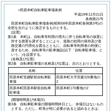
○田原本町自転車駐車場条例
平成19年12月21日
条例第21号
田原本町自転車駐車場条例(昭和58年田原本町条例第3号)の
全部を次のように改正するものとする。
(設置)
第1条
本町は、自転車等利用の増大に伴う自転車等の放置に
対する措置を講ずることにより、道路の効用の保持及び道
路交通の円滑化を図るとともに、自転車等利用者の利便に
資するため、自転車等の駐車施設
(以下「自転車駐車場」と
いう。)
を設置する。
(名称及び位置)
第2条
自転車駐車場の名称及び位置は、次のとおりとする。
名称
位置
田原本町笠縫駅前自転車駐
田原本町大字宮森326番地の
車場
2
田原本町田原本駅前自転車
田原本町170番地の2
駐車場
(開場時間及び休場日)
第3条
自転車駐車場の開場時間終日とし、休場日はないもの
とする。
ただし、町長が特に必要があると認めるときは、