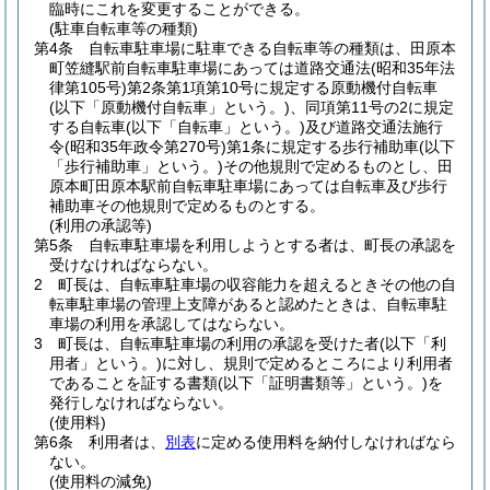
臨時にこれを変更することができる。
(駐車自転車等の種類)
第4条
自転車駐車場に駐車できる自転車等の種類は、田原本
町笠縫駅前自転車駐車場にあっては道路交通法
(昭和35年法
律第105号)
第2条第1項第10号に規定する原動機付自転車
(以下「原動機付自転車」という。)
、同項第11号の2に規定
する自転車
(以下「自転車」という。)
及び道路交通法施行
令
(昭和35年政令第270号)
第1条に規定する歩行補助車
(以下
「歩行補助車」という。)
その他規則で定めるものとし、田
原本町田原本駅前自転車駐車場にあっては自転車及び歩行
補助車その他規則で定めるものとする。
(利用の承認等)
第5条
自転車駐車場を利用しようとする者は、町長の承認を
受けなければならない。
2
町長は、自転車駐車場の収容能力を超えるときその他の自
転車駐車場の管理上支障があると認めたときは、自転車駐
車場の利用を承認してはならない。
3
町長は、自転車駐車場の利用の承認を受けた者
(以下「利
用者」という。)
に対し、規則で定めるところにより利用者
であることを証する書類
(以下「証明書類等」という。)
を
発行しなければならない。
(使用料)
第6条
利用者は、
別表
に定める使用料を納付しなければなら
ない。
(使用料の減免)