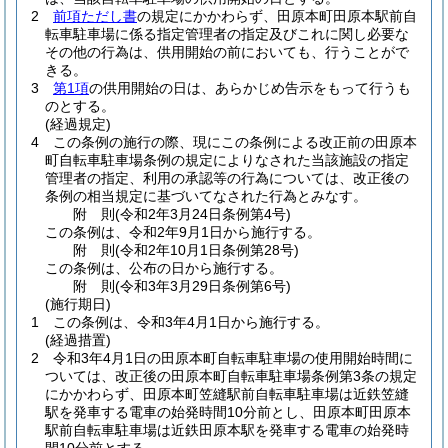
2
前項ただし書
の規定にかかわらず、田原本町田原本駅前自
転車駐車場に係る指定管理者の指定及びこれに関し必要な
その他の行為は、供用開始の前においても、行うことがで
きる。
3
第1項
の供用開始の日は、あらかじめ告示をもって行うも
のとする。
(経過規定)
4
この条例の施行の際、現にこの条例による改正前の田原本
町自転車駐車場条例の規定によりなされた当該施設の指定
管理者の指定、利用の承認等の行為については、改正後の
条例の相当規定に基づいてなされた行為とみなす。
附
則
(令和2年3月24日
条例第4号)
この条例は、令和2年9月1日から施行する。
附
則
(令和2年10月1日
条例第28号)
この条例は、公布の日から施行する。
附
則
(令和3年3月29日
条例第6号)
(施行期日)
1
この条例は、令和3年4月1日から施行する。
(経過措置)
2
令和3年4月1日の田原本町自転車駐車場の使用開始時間に
ついては、改正後の田原本町自転車駐車場条例第3条の規定
にかかわらず、田原本町笠縫駅前自転車駐車場は近鉄笠縫
駅を発車する電車の始発時間10分前とし、田原本町田原本
駅前自転車駐車場は近鉄田原本駅を発車する電車の始発時