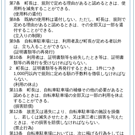
第7条
町長は、規則で定める理由があると認めるときは、使
用料を減免することができる。
(使用料の還付)
第8条
既納の使用料は還付しない。
ただし、町長は、規則で
定める理由があると認めるときは、その全部又は一部を還
付することができる。
(立入りの制限)
第9条
自転車駐車場には、利用者及び町長が定める者以外
は、立ち入ることができない。
(証明書類等の再発行)
第10条
利用者は、証明書類等を紛失したとき等は、証明書
類等の再発行を受けなければならない。
2
町長は、証明書類等を再発行するときは、1件につき
1,000円以内で規則に定める額の手数料を徴収しなければな
らない。
(利用の休止)
第11条
町長は、自転車駐車場の補修その他の必要があると
認めるときは、自転車駐車場の全部又は一部の利用を休止
することができる。
(損害賠償)
第12条
故意又は過失により、自転車駐車場の施設を損傷
し、若しくは滅失させたとき、又は第三者に損害を与えた
ときは、その損害を賠償しなければならない。
(禁止行為)
第13条
自転車駐車場においては、次に掲げる行為をしては