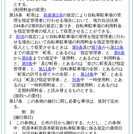
とする。
(利用料金の収受)
第16条
町長は、
前条第1項
の規定により自転車駐車場の管
理を指定管理者に行わせる場合において、地方自治法第
244条の2第8項の規定に基づき、自転車駐車場の利用料金
を指定管理者の収入として収受させることができる。
2
前項
の規定により自転車駐車場の管理を指定管理者に行わ
せる場合において自転車駐車場の利用料金を指定管理者の
収入として収受させるときは、
第5条
及び
第7条
から
第11条
までの規定中「町長」とあるのは「指定管理者」と、
第6条
から
第8条
までの規定中「使用料」とあるのは「利用料金」
と、
第9条
中「及び町長」とあるのは「並びに町長及び指定
管理者」と、
第11条
中「自転車駐車場の全部」とあるのは
「町長の許可を得てその全部」と、
第14条
中「町」とある
のは「町及び指定管理者」と、
別表
中「一時使用料」とあ
るのは「一時利用料金」と、「定期使用料」とあるのは
「定期利用料金」と読み替えるものとする。
(規則への委任)
第17条
この条例の施行に関し必要な事項は、規則で定め
る。
附
則
(施行期日)
1
この条例は、公布の日から施行する。
ただし、この条例
中、田原本町田原本駅前自転車駐車場に係る規定の適用日
は、当該自転車駐車場の供用開始の日とする。