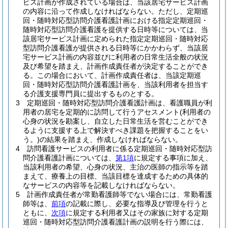
ビス計画が作成されている場合は、当該居宅サービス計画
の内容に沿って作成しなければならない。
ただし、定期巡
回・随時対応型訪問介護看護計画における指定定期巡回・
随時対応型訪問介護看護を提供する日時等については、当
該居宅サービス計画に定められた指定定期巡回・随時対応
型訪問介護看護が提供される日時等にかかわらず、当該居
宅サービス計画の内容並びに利用者の日常生活全般の状況
及び希望を踏まえ、計画作成責任者が決定することができ
る。
この場合において、計画作成責任者は、当該定期巡
回・随時対応型訪問介護看護計画を、当該利用者を担当す
る介護支援専門員に提出するものとする。
3
定期巡回・随時対応型訪問介護看護計画は、看護職員が利
用者の居宅を定期的に訪問して行うアセスメント
(利用者の
心身の状況を勘案し、自立した日常生活を営むことができ
るように支援する上で解決すべき課題を把握することをい
う。)
の結果を踏まえ、作成しなければならない。
4
訪問看護サービスの利用者に係る定期巡回・随時対応型訪
問介護看護計画については、
第1項
に規定する事項に加え、
当該利用者の希望、心身の状況、主治の医師の指示等を踏
まえて、療養上の目標、当該目標を達成するための具体的
なサービスの内容等を記載しなければならない。
5
計画作成責任者が常勤看護師等でない場合には、常勤看護
師等は、
前項
の記載に際し、必要な指導及び管理を行うと
ともに、
次項
に規定する利用者又はその家族に対する定期
巡回・随時対応型訪問介護看護計画の説明を行う際には、