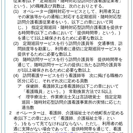
従業者
(以下「定期巡回・随時対応型訪問介護看護従業者」
という。)
の職種及び員数は、次のとおりとする。
(1)
オペレーター
(随時対応サービスとして、利用者又は
その家族等からの通報に対応する定期巡回・随時対応型
訪問介護看護従業者をいう。以下この章において同
じ。)
指定定期巡回・随時対応型訪問介護看護を提供す
る時間帯
(以下この条において「提供時間帯」という。)
を通じて1以上確保されるために必要な数以上
(2)
定期巡回サービスを行う訪問介護員等 交通事情、訪
問頻度等を勘案し、利用者に適切に定期巡回サービスを
提供するために必要な数以上
(3)
随時訪問サービスを行う訪問介護員等 提供時間帯を
通じて、随時訪問サービスの提供に当たる訪問介護員等
が1以上確保されるために必要な数以上
(4)
訪問看護サービスを行う看護師等 次に掲げる職種の
区分に応じ、それぞれ次に定める員数
ア
保健師、看護師又は准看護師
(以下この章において
「看護職員」という。)
常勤換算方法で2.5以上
イ
理学療法士、作業療法士又は言語聴覚士 指定定期
巡回・随時対応型訪問介護看護事業所の実情に応じた
適当数
2
オペレーターは、看護師、介護福祉士その他町長が定める
者
(以下この章において「看護師、介護福祉士等」とい
う。)
をもって充てなければならない。
ただし、利用者の処
遇に支障がない場合であって、提供時間帯を通じて、看護