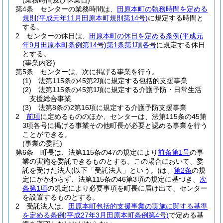
(業務時間及び休業日)
第4条
センターの業務時間は、
田原本町の執務時間を定める
規則
(平成元年11月田原本町規則第14号)
に規定する時間と
する。
2
センターの休日は、
田原本町の休日を定める条例
(平成元
年9月田原本町条例第14号)
第1条第1項各号
に規定する休日
とする。
(事業内容)
第5条
センターは、次に掲げる事業を行う。
(1)
法第115条の45第2項に規定する包括的支援事業
(2)
法第115条の45第1項に規定する介護予防・日常生活
支援総合事業
(3)
法第8条の2第16項に規定する介護予防支援事業
2
前項
に定めるもののほか、センターは、法第115条の45第
3項各号に掲げる事業その他町長が必要と認める事業を行う
ことができる。
(事業の委託)
第6条
町長は、法第115条の47の規定により
前条第1号
の事
業の実施を委託できるものとする。
この場合において、委
託を受けた法人
(以下「受託法人」という。)
は、
第2条
の規
定にかかわらず、法第115条の46第3項の規定に基づき、
次
条第1項
の規定により必要事項を町長に届け出て、センター
を設置するものとする。
2
受託法人は、
田原本町包括的支援事業の実施に関する基準
を定める条例
(平成27年3月田原本町条例第4号)
で定める基