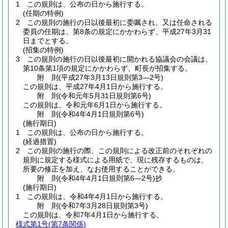
1
この規則は、公布の日から施行する。
(任期の特例)
2
この規則の施行の日以後最初に委嘱され、又は任命される
委員の任期は、第8条の規定にかかわらず、平成27年3月31
日までとする。
(招集の特例)
3
この規則の施行の日以後最初に開かれる協議会の会議は、
第10条第1項の規定にかかわらず、町長が招集する。
附
則
(平成27年3月13日
規則第3―2号)
この規則は、平成27年4月1日から施行する。
附
則
(令和元年5月31日
規則第6号)
この規則は、令和元年6月1日から施行する。
附
則
(令和4年4月1日
規則第6号)
(施行期日)
1
この規則は、公布の日から施行する。
(経過措置)
2
この規則の施行の際、この規則による改正前のそれぞれの
規則に規定する様式による用紙で、現に残存するものは、
所要の修正を加え、なお使用することができる。
附
則
(令和4年4月1日
規則第6―2号)
抄
(施行期日)
1
この規則は、令和4年4月1日から施行する。
附
則
(令和7年3月28日
規則第3号)
この規則は、令和7年4月1日から施行する。
様式第1号
(第7条関係)