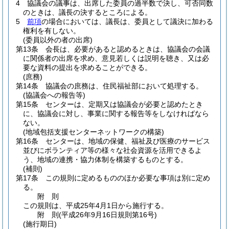
4
協議会の議事は、出席した委員の過半数で決し、可否同数
のときは、議長の決するところによる。
5
前項
の場合においては、議長は、委員として議決に加わる
権利を有しない。
(委員以外の者の出席)
第13条
会長は、必要があると認めるときは、協議会の会議
に関係者の出席を求め、意見若しくは説明を聴き、又は必
要な資料の提出を求めることができる。
(庶務)
第14条
協議会の庶務は、住民福祉部において処理する。
(協議会への報告等)
第15条
センターは、定期又は協議会が必要と認めたとき
に、協議会に対し、事業に関する報告等をしなければなら
ない。
(地域包括支援センターネットワークの構築)
第16条
センターは、地域の保健、福祉及び医療のサービス
並びにボランティア等の様々な社会資源を活用できるよ
う、地域の連携・協力体制を構築するものとする。
(補則)
第17条
この規則に定めるもののほか必要な事項は別に定め
る。
附
則
この規則は、平成25年4月1日から施行する。
附
則
(平成26年9月16日
規則第16号)
(施行期日)