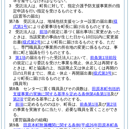
準を遵守しなければならない。
3
受託法人は、町長に対して、指定介護予防支援事業所の指
定申請を行い指定を受けるものとする。
(設置等の届出)
第7条
受託法人は、地域包括支援センター設置の届出書
(
様
式第1号
)
により必要事項を町長に届け出るものとする。
2
受託法人は、
前項
の規定に基づく届出事項に変更があった
ときは、当該変更の事由が生じた日から10日以内に変更届
出書
(
様式第2号
)
により町長に届け出るものとする。
ただ
し、専門職員及び事業所の所在地の変更に係るものは、事
前に町と協議を行うものとする。
3
第1項
の届出を行った受託法人において、
前条第1項前段
の規定により委託を受けた事業を廃止、休止又は再開する
ときは、町と協議の上、当該廃止又は休止若しくは再開の
日の1月前までに、廃止・休止・再開届出書
(
様式第3号
)
に
より町長に届け出るものとする。
(職員等)
第8条
センターに置く職員及びその員数は、
田原本町包括的
支援事業の実施に関する基準を定める条例第4条第1項
及び
第2項
で定める基準によるものとする。
2
前項
に定めるもののほか、町長は、
前条第1項
及び
第2項
の事業を実施するに当たり、必要な職員を置くことができ
る。
(運営協議会の組織)
第9条
田原本町附属機関に関する条例
(平成26年田原本町条