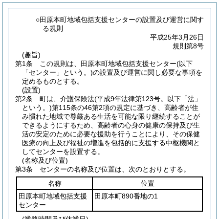
○田原本町地域包括支援センターの設置及び運営に関す
る規則
平成25年3月26日
規則第8号
(趣旨)
第1条
この規則は、田原本町地域包括支援センター
(以下
「センター」という。)
の設置及び運営に関し必要な事項を
定めるものとする。
(設置)
第2条
町は、介護保険法
(平成9年法律第123号。以下「法」
という。)
第115条の46第2項の規定に基づき、高齢者が住
み慣れた地域で尊厳ある生活を可能な限り継続することが
できるようにするため、高齢者の心身の健康の保持及び生
活の安定のために必要な援助を行うことにより、その保健
医療の向上及び福祉の増進を包括的に支援する中枢機関と
してセンターを設置する。
(名称及び位置)
第3条
センターの名称及び位置は、次のとおりとする。
名称
位置
田原本町地域包括支援
田原本町890番地の1
センター