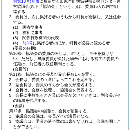
例第13号)
別表
に規定する田原本町地域包括支援センター運
営協議会
(以下「協議会」という。)
は、委員15人以内で組
織する。
2
委員は、次に掲げる者のうちから町長が委嘱し、又は任命
する。
(1)
医療従事者
(2)
福祉従事者
(3)
関係行政機関の代表
(4)
前3号
に掲げる者のほか、町長が必要と認める者
(委員の任期)
第10条
協議会の委員の任期は、3年とし、再任を妨げな
い。
ただし、当該委員が欠けた場合における補欠の委員の
任期は、前任者の残任期間とする。
(会長等)
第11条
協議会に会長及び副会長各1人を置く。
2
会長は、委員の互選によってこれを定める。
3
副会長は、委員のうちから会長が指名する。
4
会長は、会務を総理し、協議会を代表する。
5
会長に事故あるとき又は会長が欠けたときは、副会長がそ
の職務を代理する。
(会議)
第12条
協議会の会議は、会長が招集する。
2
協議会の会議は、会長がその議長となる。
3
協議会は、委員の過半数の出席がなければ、会議を開くこ
とができない。