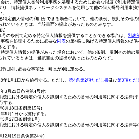
員会は、特定個人番号利用事務を処理するために必要な限度で利用特定
より、情報提供ネットワークシステムを使用して他の個人番号利用事務
い。
る特定個人情報の利用ができる場合において、他の条例、規則その他の
られているときは、当該書面の提出があったものとみなす。
供)
11号の条例で定める特定個人情報を提供することができる場合は、
別表
る事務を処理するために必要な
同表
の第4欄に掲げる特定個人情報の提供
きとする。
る特定個人情報の提供があった場合において、他の条例、規則その他の
られているときは、当該書面の提出があったものとみなす。
施行に関し必要な事項は、町長が別に定める。
8年1月1日から施行する。
ただし、
第4条第2項ただし書
及び
第3項ただ
9年3月23日
条例第4号)
抄
手続における特定の個人を識別するための番号の利用等に関する法律
(
行する。
年8月18日
条例第15号)
3年9月1日から施行する。
年3月27日
条例第1号)
手続における特定の個人を識別するための番号の利用等に関する法律等
年12月19日
条例第24号)