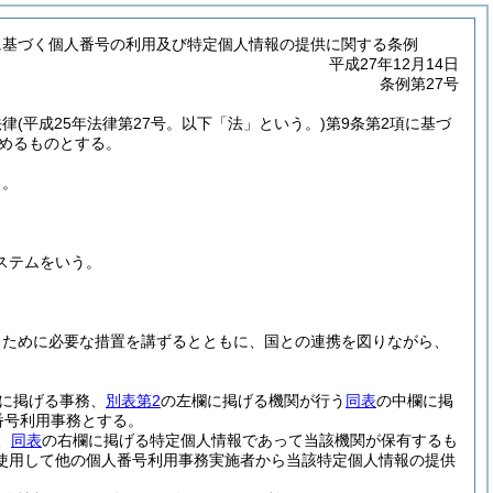
に基づく個人番号の利用及び特定個人情報の提供に関する条例
平成27年12月14日
条例第27号
法律
(平成25年法律第27号。以下「法」という。)
第9条第2項に基づ
定めるものとする。
る。
。
ステムをいう。
るために必要な措置を講ずるとともに、国との連携を図りながら、
に掲げる事務、
別表第2
の左欄に掲げる機関が行う
同表
の中欄に掲
番号利用事務とする。
、
同表
の右欄に掲げる特定個人情報であって当該機関が保有するも
使用して他の個人番号利用事務実施者から当該特定個人情報の提供