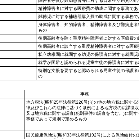
障害者等及び難病患者等に対する日常生活用具の給
精神障害者に対する医療費の助成に関する事務であ
難聴児に対する補聴器購入費の助成に関する事務で
身体障害者、知的障害者、精神障害者及び難病患者
もの
後期高齢者を除く重度精神障害者に対する医療費の
後期高齢者に該当する重度精神障害者に対する医療
私立幼稚園に就園する幼児の保護者に対する就園奨
就学が困難と認められる児童生徒の保護者に対する
特別な支援を要すると認められる児童生徒の保護者
の
事務
地方税法
(昭和25年法律第226号)
その他の地方税に関する
律及びこれらの法律に基づく条例による地方税の賦課徴収
又は地方税に関する調査
(犯則事件の調査を含む。)
に関す
事務であって規則で定めるもの
国民健康保険法
(昭和33年法律第192号)
による保険給付の