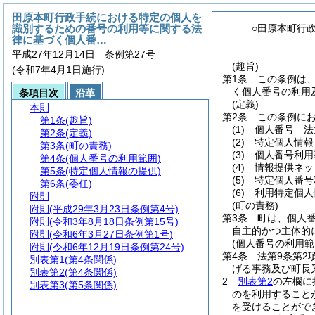
田原本町行政手続における特定の個人を
識別するための番号の利用等に関する法
○田原本町行
律に基づく個人番…
平成27年12月14日 条例第27号
(趣旨)
(令和7年4月1日施行)
第1条
この条例は
く個人番号の利用
条項目次
沿革
(定義)
本則
第2条
この条例に
第1条
(趣旨)
(1)
個人番号 法
第2条
(定義)
(2)
特定個人情報
第3条
(町の責務)
(3)
個人番号利用
第4条
(個人番号の利用範囲)
(4)
情報提供ネッ
第5条
(特定個人情報の提供)
(5)
特定個人番号
第6条
(委任)
(6)
利用特定個人
附則
(町の責務)
附則
(平成29年3月23日条例第4号)
第3条
町は、個人
附則
(令和3年8月18日条例第15号)
自主的かつ主体的
附則
(令和6年3月27日条例第1号)
(個人番号の利用範
附則
(令和6年12月19日条例第24号)
第4条
法第9条第2
別表第1
(第4条関係)
げる事務及び町長
別表第2
(第4条関係)
2
別表第2
の左欄に
別表第3
(第5条関係)
のを利用すること
を受けることがで