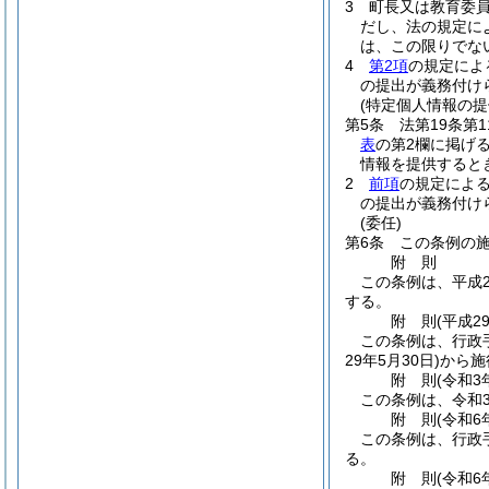
3
町長又は教育委
だし、法の規定に
は、この限りでな
4
第2項
の規定によ
の提出が義務付け
(特定個人情報の提
第5条
法第19条第
表
の第2欄に掲げ
情報を提供すると
2
前項
の規定によ
の提出が義務付け
(委任)
第6条
この条例の
附
則
この条例は、平成2
する。
附
則
(平成2
この条例は、行政
29年5月30日)
から施
附
則
(令和3
この条例は、令和
附
則
(令和6
この条例は、行政
る。
附
則
(令和6