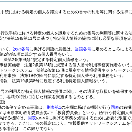
政手続における特定の個人を識別するための番号の利用等に関する法律
、行政手続における特定の個人を識別するための番号の利用等に関する
及び法第19条第11号に基づく特定個人情報の提供に関し必要な事項を
おいて、
次の各号
に掲げる用語の意義は、
当該各号
に定めるところによ
第2条第5項に規定する個人番号をいう。
 法第2条第9項に規定する特定個人情報をいう。
事務実施者 法第2条第13項に規定する個人番号利用事務実施者をいう
トワークシステム 法第2条第15項に規定する情報提供ネットワークシ
利用事務 法第19条第8号に規定する特定個人番号利用事務をいう。
情報 法第19条第8号に規定する利用特定個人情報をいう。
番号の利用及び特定個人情報の提供に関し、その適正な取扱いを確保す
に、地域の特性に応じた施策を実施するものとする。
囲)
項の条例で定める事務は、
別表第1
の左欄に掲げる機関が行う
同表
の右欄
又は田原本町教育委員会
(以下「教育委員会」という。)
が行う特定個人
掲げる機関は、
同表
の中欄に掲げる事務を処理するために必要な限度で
ができる。
ただし、法の規定により、情報提供ネットワークシステムを
きる場合は、この限りでない。