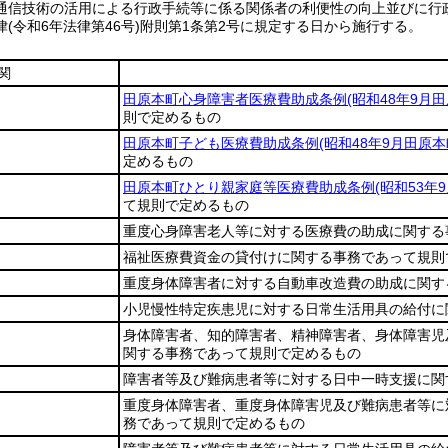
通信技術の活用による行政手続等に係る関係者の利便性の向上並びに行
律
(令和6年法律第46号)
附則第1条第2号に規定する日から施行する。
関
田原本町心身障害者医療費助成条例
(昭和48年9月
則で定めるもの
田原本町子ども医療費助成条例
(昭和48年9月田原本
定めるもの
田原本町ひとり親家庭等医療費助成条例
(昭和53年
て規則で定めるもの
重度心身障害老人等に対する医療費の助成に関する
福祉医療費資金の貸付けに関する事務であって規則
重度身体障害者に対する自動車改造費の助成に関す
小児慢性特定疾患児に対する日常生活用具の給付に
身体障害者、知的障害者、精神障害者、身体障害児
関する事務であって規則で定めるもの
障害者等及び難病患者等に対する日中一時支援に関
重度身体障害者、重度身体障害児及び難病患者等に
務であって規則で定めるもの