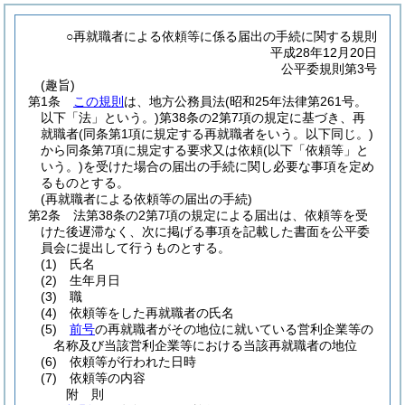
○再就職者による依頼等に係る届出の手続に関する規則
平成28年12月20日
公平委規則第3号
(趣旨)
第1条
この規則
は、地方公務員法
(昭和25年法律第261号。
以下「法」という。)
第38条の2第7項の規定に基づき、再
就職者
(同条第1項に規定する再就職者をいう。以下同じ。)
から同条第7項に規定する要求又は依頼
(以下「依頼等」と
いう。)
を受けた場合の届出の手続に関し必要な事項を定め
るものとする。
(再就職者による依頼等の届出の手続)
第2条
法第38条の2第7項の規定による届出は、依頼等を受
けた後遅滞なく、次に掲げる事項を記載した書面を公平委
員会に提出して行うものとする。
(1)
氏名
(2)
生年月日
(3)
職
(4)
依頼等をした再就職者の氏名
(5)
前号
の再就職者がその地位に就いている営利企業等の
名称及び当該営利企業等における当該再就職者の地位
(6)
依頼等が行われた日時
(7)
依頼等の内容
附
則