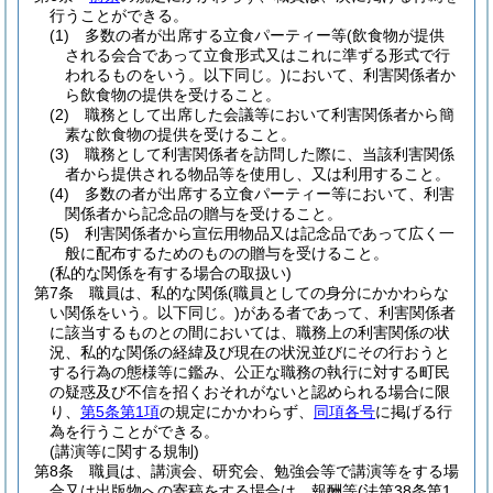
行うことができる。
(1)
多数の者が出席する立食パーティー等
(飲食物が提供
される会合であって立食形式又はこれに準ずる形式で行
われるものをいう。以下同じ。)
において、利害関係者か
ら飲食物の提供を受けること。
(2)
職務として出席した会議等において利害関係者から簡
素な飲食物の提供を受けること。
(3)
職務として利害関係者を訪問した際に、当該利害関係
者から提供される物品等を使用し、又は利用すること。
(4)
多数の者が出席する立食パーティー等において、利害
関係者から記念品の贈与を受けること。
(5)
利害関係者から宣伝用物品又は記念品であって広く一
般に配布するためのものの贈与を受けること。
(私的な関係を有する場合の取扱い)
第7条
職員は、私的な関係
(職員としての身分にかかわらな
い関係をいう。以下同じ。)
がある者であって、利害関係者
に該当するものとの間においては、職務上の利害関係の状
況、私的な関係の経緯及び現在の状況並びにその行おうと
する行為の態様等に鑑み、公正な職務の執行に対する町民
の疑惑及び不信を招くおそれがないと認められる場合に限
り、
第5条第1項
の規定にかかわらず、
同項各号
に掲げる行
為を行うことができる。
(講演等に関する規制)
第8条
職員は、講演会、研究会、勉強会等で講演等をする場
合又は出版物への寄稿をする場合は、報酬等
(法第38条第1