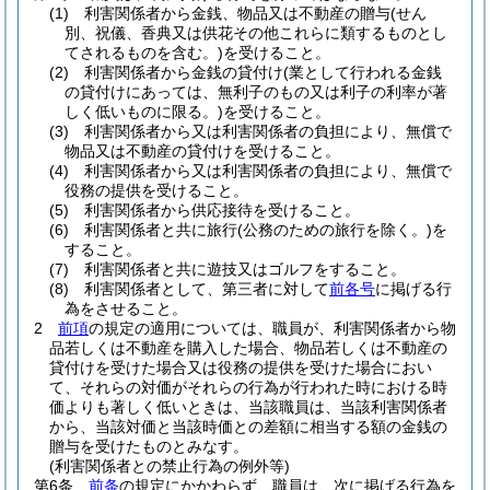
(1)
利害関係者から金銭、物品又は不動産の贈与
(せん
別、祝儀、香典又は供花その他これらに類するものとし
てされるものを含む。)
を受けること。
(2)
利害関係者から金銭の貸付け
(業として行われる金銭
の貸付けにあっては、無利子のもの又は利子の利率が著
しく低いものに限る。)
を受けること。
(3)
利害関係者から又は利害関係者の負担により、無償で
物品又は不動産の貸付けを受けること。
(4)
利害関係者から又は利害関係者の負担により、無償で
役務の提供を受けること。
(5)
利害関係者から供応接待を受けること。
(6)
利害関係者と共に旅行
(公務のための旅行を除く。)
を
すること。
(7)
利害関係者と共に遊技又はゴルフをすること。
(8)
利害関係者として、第三者に対して
前各号
に掲げる行
為をさせること。
2
前項
の規定の適用については、職員が、利害関係者から物
品若しくは不動産を購入した場合、物品若しくは不動産の
貸付けを受けた場合又は役務の提供を受けた場合におい
て、それらの対価がそれらの行為が行われた時における時
価よりも著しく低いときは、当該職員は、当該利害関係者
から、当該対価と当該時価との差額に相当する額の金銭の
贈与を受けたものとみなす。
(利害関係者との禁止行為の例外等)
第6条
前条
の規定にかかわらず、職員は、次に掲げる行為を