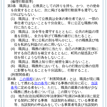
(倫理行動規準)
第3条
職員は、公務員としての誇りを持ち、かつ、その使命
を自覚するとともに、次に掲げる倫理行動規準を遵守しな
ければならない。
(1)
職員は、すべて公務員は全体の奉仕者であり、一部の
奉仕者ではないことを十分自覚し、常に公正な職務の執
行に当たること。
(2)
職員は、法令等を遵守するとともに、公共の利益の増
進を目指し、全力を挙げて職務の遂行に当たること。
(3)
職員は、常に公私の別を明らかにし、その職務及び地
位を私的な利益のために用いないこと。
(4)
職員は、職務の遂行に当たり、自己の判断及び行動に
対する自己責任を確立するとともに、町民の疑惑及び不
信を招くような行為をしないこと。
(5)
職員は、職務上知り得た秘密を漏らさないこと。
(6)
職員は、職務外においても、自らの行動が公務の信用
に影響を与えることを十分認識し、行動すること。
(利害関係者)
第4条
この規程
において「利害関係者」とは、職員が現に職
務として携わる
次の各号
に掲げる事務の区分に応じ、
当該
各号
に定める者をいう。
ただし、職員の裁量の余地が少な
い職務に携わる者については、この限りでない。
(1)
地方自治法
(昭和22年法律第67号)
第234条第1項に規定
する契約に関する事務 当該契約を締結している事業者
等、当該契約の申込みをしている事業者等及び当該契約