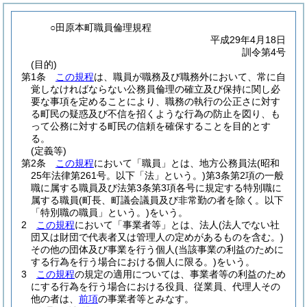
○田原本町職員倫理規程
平成29年4月18日
訓令第4号
(目的)
第1条
この規程
は、職員が職務及び職務外において、常に自
覚しなければならない公務員倫理の確立及び保持に関し必
要な事項を定めることにより、職務の執行の公正さに対す
る町民の疑惑及び不信を招くような行為の防止を図り、も
って公務に対する町民の信頼を確保することを目的とす
る。
(定義等)
第2条
この規程
において「職員」とは、地方公務員法
(昭和
25年法律第261号。以下「法」という。)
第3条第2項の一般
職に属する職員及び法第3条第3項各号に規定する特別職に
属する職員
(町長、町議会議員及び非常勤の者を除く。以下
「特別職の職員」という。)
をいう。
2
この規程
において「事業者等」とは、法人
(法人でない社
団又は財団で代表者又は管理人の定めがあるものを含む。)
その他の団体及び事業を行う個人
(当該事業の利益のために
する行為を行う場合における個人に限る。)
をいう。
3
この規程
の規定の適用については、事業者等の利益のため
にする行為を行う場合における役員、従業員、代理人その
他の者は、
前項
の事業者等とみなす。