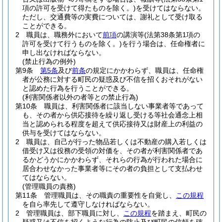
項の許可を受けて得たものを除く。)
を受けてはならない。
ただし、交通費等の実費については、謝礼として受け取る
ことができる。
2
職員は、職務外において
前項
の講演等
(法第38条第1項の
許可を受けて行うものを除く。)
を行う場合は、任命権者に
申し出なければならない。
(禁止行為の例外)
第9条
第5条
及び
前条
の規定にかかわらず、職員は、任命権
者が公務に対する町民の疑惑及び不信を招くおそれがない
と認めた行為を行うことができる。
(利害関係者以外の者等との禁止行為)
第10条
職員は、利害関係者に該当しない事業者等であって
も、その者から供応接待を繰り返し受ける等社会通念上相
当と認められる程度を超えて供応接待又は財産上の利益の
供与を受けてはならない。
2
職員は、自己が行った物品若しくは不動産の購入若しくは
借受け又は役務の受領の対価を、その者が利害関係者であ
るかどうかにかかわらず、それらの行為が行われた場合に
居合わせなかった事業者等にその者の負担として支払わせ
てはならない。
(管理職員の責務)
第11条
管理職員は、その職責の重要性を自覚し、
この規程
を自ら率先して遵守しなければならない。
2
管理職員は、部下職員に対し、
この規程
を踏まえ、町民の