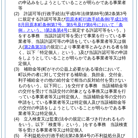
の申込みをしようとしていることが明らかである事業者
等
(2)
許認可等
(行政手続法
(平成5年法律第88号)
第2条第3号
に規定する許認可等及び
田原本町行政手続条例
(平成13年
8月田原本町条例第7号。第5号及び第6号において「条
例」という。)
第2条第4号
に規定する許認可等をいう。)
をする事務 当該許認可等を受けて事業を行っている事
業者等、当該許認可等の申請をしている事業者等又は個
人
(
第2条第3項
の規定により事業者等とみなされる者を除
く。以下「特定個人」という。)
及び当該許認可等の申請
をしようとしていることが明らかである事業者等又は特
定個人
(3)
補助金等
(町がその公益上必要がある場合において、
町以外の者に対して交付する補助金、負担金、交付金、
利子補給金その他の給付金で相当の反対給付を受けない
ものをいう。以下同じ。)
を交付する事務 当該補助金等
の交付を受けて当該交付の対象となる事務又は事業を行
っている事業者等又は特定個人、当該補助金等の交付の
申請をしている事業者等又は特定個人及び当該補助金等
の交付の申請をしようとしていることが明らかである事
業者等又は特定個人
(4)
立入検査又は監査
(法令の規定に基づき行われるもの
をいう。以下「検査等」という。)
をする事務 当該検査
等を受ける事業者等又は特定個人
(5)
不利益処分
(行政手続法第2条第4号の不利益処分及び