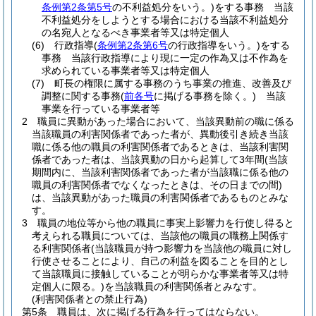
条例第2条第5号
の不利益処分をいう。)
をする事務 当該
不利益処分をしようとする場合における当該不利益処分
の名宛人となるべき事業者等又は特定個人
(6)
行政指導
(
条例第2条第6号
の行政指導をいう。)
をする
事務 当該行政指導により現に一定の作為又は不作為を
求められている事業者等又は特定個人
(7)
町長の権限に属する事務のうち事業の推進、改善及び
調整に関する事務
(
前各号
に掲げる事務を除く。)
当該
事業を行っている事業者等
2
職員に異動があった場合において、当該異動前の職に係る
当該職員の利害関係者であった者が、異動後引き続き当該
職に係る他の職員の利害関係者であるときは、当該利害関
係者であった者は、当該異動の日から起算して3年間
(当該
期間内に、当該利害関係者であった者が当該職に係る他の
職員の利害関係者でなくなったときは、その日までの間)
は、当該異動があった職員の利害関係者であるものとみな
す。
3
職員の地位等から他の職員に事実上影響力を行使し得ると
考えられる職員については、当該他の職員の職務上関係す
る利害関係者
(当該職員が持つ影響力を当該他の職員に対し
行使させることにより、自己の利益を図ることを目的とし
て当該職員に接触していることが明らかな事業者等又は特
定個人に限る。)
を当該職員の利害関係者とみなす。
(利害関係者との禁止行為)
第5条
職員は、次に掲げる行為を行ってはならない。