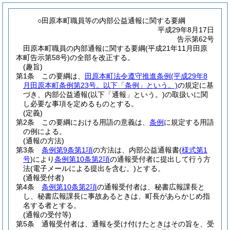
○田原本町職員等の内部公益通報に関する要綱
平成29年8月17日
告示第62号
田原本町職員の内部通報に関する要綱(平成21年11月田原
本町告示第58号)の全部を改正する。
(趣旨)
第1条
この要綱は、
田原本町法令遵守推進条例
(平成29年8
月田原本町条例第23号。以下「条例」という。)
の規定に基
づき、内部公益通報
(以下「通報」という。)
の取扱いに関
し必要な事項を定めるものとする。
(定義)
第2条
この要綱における用語の意義は、
条例
に規定する用語
の例による。
(通報の方法)
第3条
条例第9条第1項
の方法は、内部公益通報書
(
様式第1
号
)
により
条例第10条第2項
の通報受付者に提出して行う方
法
(電子メールによる提出を含む。)
とする。
(通報受付者)
第4条
条例第10条第2項
の通報受付者は、秘書広報課長と
し、秘書広報課長に事故あるときは、町長があらかじめ指
名する者とする。
(通報の受付等)
第5条
通報受付者は、通報を受け付けたときはその旨を、受