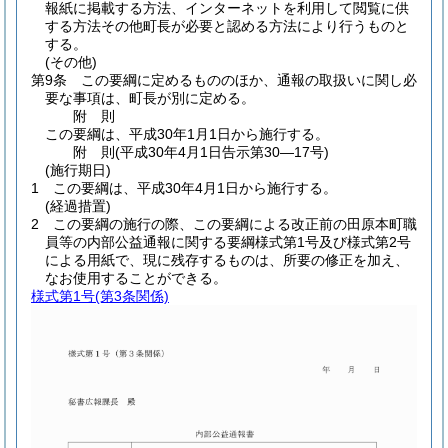
報紙に掲載する方法、インターネットを利用して閲覧に供
する方法その他町長が必要と認める方法により行うものと
する。
(その他)
第9条
この要綱に定めるもののほか、通報の取扱いに関し必
要な事項は、町長が別に定める。
附
則
この要綱は、平成30年1月1日から施行する。
附
則
(平成30年4月1日
告示第30―17号)
(施行期日)
1
この要綱は、平成30年4月1日から施行する。
(経過措置)
2
この要綱の施行の際、この要綱による改正前の田原本町職
員等の内部公益通報に関する要綱様式第1号及び様式第2号
による用紙で、現に残存するものは、所要の修正を加え、
なお使用することができる。
様式第1号
(第3条関係)