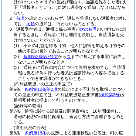
け付けないときはその旨及び理由を、当該通報をした者
(以
下「通報者」という。)
に対し遅滞なく通知しなければなら
ない。
2
前項
の規定にかかわらず、通知を希望しない通報者に対し
ては、
同項
の通知は、行わないものとする。
3
通報受付者は、通報に係る事実が
次の各号
のいずれかに該
当するときは、通報者に対し理由を説明し、当該通報を受
け付けないことができる。
(1)
不正の利益を得る目的、他人に損害を加える目的その
他の不正の目的であることが明らかなとき。
(2)
条例第2条第7号ア
から
ウ
までに規定する事実に該当し
ないことが明らかなとき。
(3)
通報者に通報の内容について説明を求めても、当該通
報に係る行為を行った者又は当該行為の内容を把握する
ことができず調査ができないとき。
(不利益取扱いの是正の申立て)
第6条
条例第10条第2項
の規定による不利益な取扱いについ
ての是正の申立ては、不利益取扱是正要求書
(
様式第2号
)
を
通報受付者に提出して行うものとする。
(記録等の管理)
第7条
通報に関する記録及び関係資料は、10年間保存し、
通報の秘密の保持に配慮し、適切な方法で管理するものと
する。
(運用状況の公表)
第8条
条例第18条
の規定による運用状況の公表は、町の広