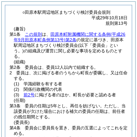
○田原本駅周辺地区まちづくり検討委員会規則
平成29年10月18日
規則第13号
(趣旨)
第1条
この規則
は、
田原本町附属機関に関する条例
(平成26
年9月田原本町条例第13号)
第2条
の規定に基づき、田原本
駅周辺地区まちづくり検討委員会
(以下「委員会」とい
う。)
の組織及び運営に関し必要な事項を定めるものとす
る。
(組織)
第2条
委員会は、委員12人以内で組織する。
2
委員は、次に掲げる者のうちから町長が委嘱し、又は任命
する。
(1)
学識経験を有する者
(2)
関係行政機関の代表
(3)
前2号
に掲げる者のほか、町長が必要と認める者
(任期)
第3条
委員の任期は5年とし、再任を妨げない。
ただし、当
該委員が欠けた場合における補欠の委員の任期は、前任者
の残任期間とする。
(委員長)
第4条
委員会に委員長を置き、委員の互選によってこれを定
める。