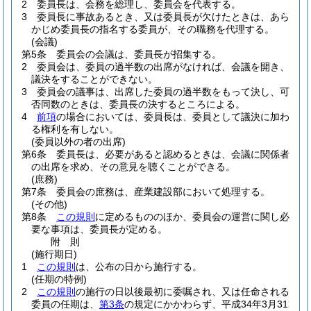
2
委員長は、会務を総理し、委員会を代表する。
3
委員長に事故あるとき、又は委員長が欠けたときは、あら
かじめ委員長の指名する委員が、その職務を代理する。
(会議)
第5条
委員会の会議は、委員長が招集する。
2
委員会は、委員の過半数の出席がなければ、会議を開き、
議決をすることができない。
3
委員会の議事は、出席した委員の過半数をもって決し、可
否同数のときは、委員長の決するところによる。
4
前項
の場合においては、委員長は、委員として議決に加わ
る権利を有しない。
(委員以外の者の出席)
第6条
委員長は、必要があると認めるときは、会議に関係者
の出席を求め、その意見を聴くことができる。
(庶務)
第7条
委員会の庶務は、産業建設部において処理する。
(その他)
第8条
この規則
に定めるもののほか、委員会の運営に関し必
要な事項は、委員長が定める。
附
則
(施行期日)
1
この規則
は、公布の日から施行する。
(任期の特例)
2
この規則
の施行の日以後最初に委嘱され、又は任命される
委員の任期は、
第3条
の規定にかかわらず、平成34年3月31