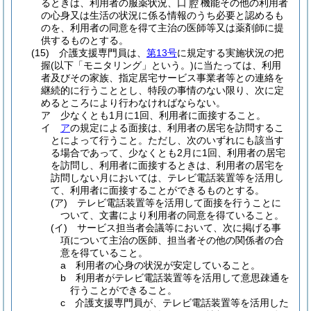
るときは、利用者の服薬状況、口
機能その他の利用者
腔
の心身又は生活の状況に係る情報のうち必要と認めるも
のを、利用者の同意を得て主治の医師等又は薬剤師に提
供するものとする。
(15)
介護支援専門員は、
第13号
に規定する実施状況の把
握
(以下「モニタリング」という。)
に当たっては、利用
者及びその家族、指定居宅サービス事業者等との連絡を
継続的に行うこととし、特段の事情のない限り、次に定
めるところにより行わなければならない。
ア
少なくとも1月に1回、利用者に面接すること。
イ
ア
の規定による面接は、利用者の居宅を訪問するこ
とによって行うこと。
ただし、次のいずれにも該当す
る場合であって、少なくとも2月に1回、利用者の居宅
を訪問し、利用者に面接するときは、利用者の居宅を
訪問しない月においては、テレビ電話装置等を活用し
て、利用者に面接することができるものとする。
(ア)
テレビ電話装置等を活用して面接を行うことに
ついて、文書により利用者の同意を得ていること。
(イ)
サービス担当者会議等において、次に掲げる事
項について主治の医師、担当者その他の関係者の合
意を得ていること。
a
利用者の心身の状況が安定していること。
b
利用者がテレビ電話装置等を活用して意思疎通を
行うことができること。
c
介護支援専門員が、テレビ電話装置等を活用した