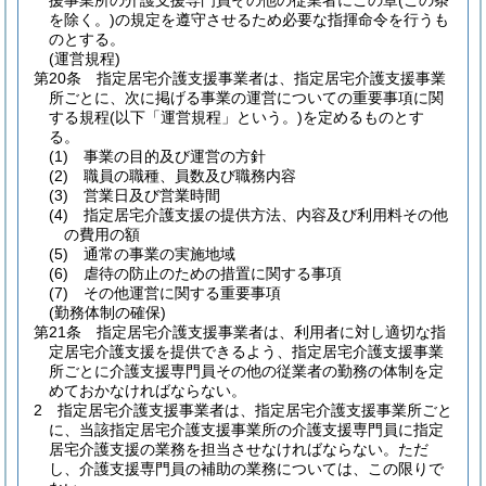
援事業所の介護支援専門員その他の従業者にこの章
(この条
を除く。)
の規定を遵守させるため必要な指揮命令を行うも
のとする。
(運営規程)
第20条
指定居宅介護支援事業者は、指定居宅介護支援事業
所ごとに、次に掲げる事業の運営についての重要事項に関
する規程
(以下「運営規程」という。)
を定めるものとす
る。
(1)
事業の目的及び運営の方針
(2)
職員の職種、員数及び職務内容
(3)
営業日及び営業時間
(4)
指定居宅介護支援の提供方法、内容及び利用料その他
の費用の額
(5)
通常の事業の実施地域
(6)
虐待の防止のための措置に関する事項
(7)
その他運営に関する重要事項
(勤務体制の確保)
第21条
指定居宅介護支援事業者は、利用者に対し適切な指
定居宅介護支援を提供できるよう、指定居宅介護支援事業
所ごとに介護支援専門員その他の従業者の勤務の体制を定
めておかなければならない。
2
指定居宅介護支援事業者は、指定居宅介護支援事業所ごと
に、当該指定居宅介護支援事業所の介護支援専門員に指定
居宅介護支援の業務を担当させなければならない。
ただ
し、介護支援専門員の補助の業務については、この限りで