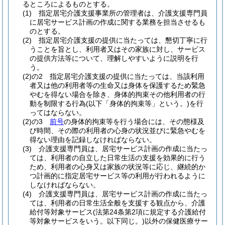
るところによるものとする。
(1)
指定居宅介護支援事業所の管理者は、介護支援専門員
に居宅サービス計画の作成に関する業務を担当させるも
のとする。
(2)
指定居宅介護支援の提供に当たっては、懇切丁寧に行
うことを旨とし、利用者又はその家族に対し、サービス
の提供方法等について、理解しやすいように説明を行
う。
(2)の2
指定居宅介護支援の提供に当たっては、当該利用
者又は他の利用者等の生命又は身体を保護するため緊急
やむを得ない場合を除き、身体的拘束その他利用者の行
動を制限する行為
(以下「身体的拘束等」という。)
を行
ってはならない。
(2)の3
前号
の身体的拘束等を行う場合には、その態様及
び時間、その際の利用者の心身の状況並びに緊急やむを
得ない理由を記録しなければならない。
(3)
介護支援専門員は、居宅サービス計画の作成に当たっ
ては、利用者の自立した日常生活の支援を効果的に行う
ため、利用者の心身又は家族の状況等に応じ、継続的か
つ計画的に指定居宅サービス等の利用が行われるように
しなければならない。
(4)
介護支援専門員は、居宅サービス計画の作成に当たっ
ては、利用者の日常生活全般を支援する観点から、介護
給付等対象サービス
(法第24条第2項に規定する介護給付
等対象サービスをいう。以下同じ。)
以外の保健医療サー