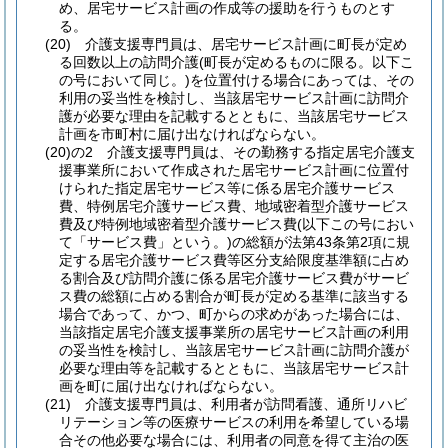
め、居宅サービス計画の作成等の援助を行うものとす
る。
(20)
介護支援専門員は、居宅サービス計画に町長が定め
る回数以上の訪問介護
(町長が定めるものに限る。以下こ
の号において同じ。)
を位置付ける場合にあっては、その
利用の妥当性を検討し、当該居宅サービス計画に訪問介
護が必要な理由を記載するとともに、当該居宅サービス
計画を市町村に届け出なければならない。
(20)の2
介護支援専門員は、その勤務する指定居宅介護支
援事業所において作成された居宅サービス計画に位置付
けられた指定居宅サービス等に係る居宅介護サービス
費、特例居宅介護サービス費、地域密着型介護サービス
費及び特例地域密着型介護サービス費
(以下この号におい
て「サービス費」という。)
の総額が法第43条第2項に規
定する居宅介護サービス費等区分支給限度基準額に占め
る割合及び訪問介護に係る居宅介護サービス費がサービ
ス費の総額に占める割合が町長が定める基準に該当する
場合であって、かつ、町からの求めがあった場合には、
当該指定居宅介護支援事業所の居宅サービス計画の利用
の妥当性を検討し、当該居宅サービス計画に訪問介護が
必要な理由等を記載するとともに、当該居宅サービス計
画を町に届け出なければならない。
(21)
介護支援専門員は、利用者が訪問看護、通所リハビ
リテーション等の医療サービスの利用を希望している場
合その他必要な場合には、利用者の同意を得て主治の医