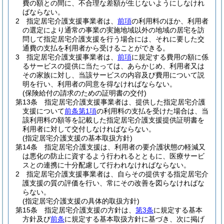
費の額との間に、不合理な差額が生じないようにしなけれ
ばならない。
2
指定居宅介護支援事業者は、
前項
の利用料のほか、利用者
の選定により通常の事業の実施地域以外の地域の居宅を訪
問して指定居宅介護支援を行う場合には、それに要した交
通費の支払を利用者から受けることができる。
3
指定居宅介護支援事業者は、
前項
に規定する費用の額に係
るサービスの提供に当たっては、あらかじめ、利用者又は
その家族に対し、当該サービスの内容及び費用について説
明を行い、利用者の同意を得なければならない。
(保険給付の請求のための証明書の交付)
第13条
指定居宅介護支援事業者は、提供した指定居宅介護
支援について
前条第1項
の利用料の支払を受けた場合は、当
該利用料の額等を記載した指定居宅介護支援提供証明書を
利用者に対して交付しなければならない。
(指定居宅介護支援の基本取扱方針)
第14条
指定居宅介護支援は、利用者の要介護状態の軽減又
は悪化の防止に資するよう行われるとともに、医療サービ
スとの連携に十分配慮して行われなければならない。
2
指定居宅介護支援事業者は、自らその提供する指定居宅介
護支援の質の評価を行い、常にその改善を図らなければな
らない。
(指定居宅介護支援の具体的取扱方針)
第15条
指定居宅介護支援の方針は、
第3条
に規定する基本
方針及び
前条
に規定する基本取扱方針に基づき、次に掲げ