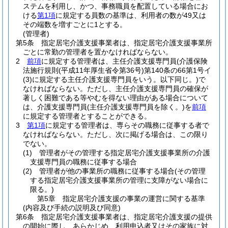
ステムを利用し、かつ、事務職員を配置している場合にお
ける
第1項
に規定する員数の基準は、利用者の数が49又は
その端数を増すごとに1とする。
(管理者)
第5条
指定居宅介護支援事業者は、指定居宅介護支援事業所
ごとに常勤の管理者を置かなければならない。
2
前項
に規定する管理者は、主任介護支援専門員
(介護保険
法施行規則
(平成11年厚生省令第36号)
第140条の66第1号イ
(3)
に規定する主任介護支援専門員をいう。以下同じ。)
で
なければならない。
ただし、主任介護支援専門員の確保が
著しく困難である等やむを得ない理由がある場合について
は、介護支援専門員
(主任介護支援専門員を除く。)
を
前項
に規定する管理者とすることができる。
3
第1項
に規定する管理者は、専らその職務に従事する者で
なければならない。
ただし、次に掲げる場合は、この限り
でない。
(1)
管理者がその管理する指定居宅介護支援事業所の介護
支援専門員の職務に従事する場合
(2)
管理者が他の事業所の職務に従事する場合
(その管理
する指定居宅介護支援事業所の管理に支障がない場合に
限る。)
第5章
指定居宅介護支援の事業の運営に関する基準
(内容及び手続の説明及び同意)
第6条
指定居宅介護支援事業者は、指定居宅介護支援の提供
の開始に際し、あらかじめ、利用申込者又はその家族に対