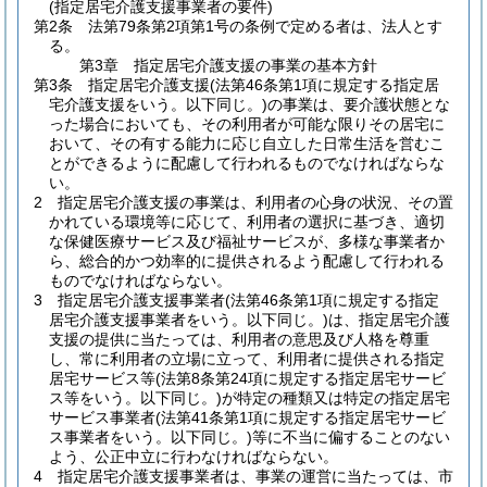
(指定居宅介護支援事業者の要件)
第2条
法第79条第2項第1号の条例で定める者は、法人とす
る。
第3章
指定居宅介護支援の事業の基本方針
第3条
指定居宅介護支援
(法第46条第1項に規定する指定居
宅介護支援をいう。以下同じ。)
の事業は、要介護状態とな
った場合においても、その利用者が可能な限りその居宅に
おいて、その有する能力に応じ自立した日常生活を営むこ
とができるように配慮して行われるものでなければならな
い。
2
指定居宅介護支援の事業は、利用者の心身の状況、その置
かれている環境等に応じて、利用者の選択に基づき、適切
な保健医療サービス及び福祉サービスが、多様な事業者か
ら、総合的かつ効率的に提供されるよう配慮して行われる
ものでなければならない。
3
指定居宅介護支援事業者
(法第46条第1項に規定する指定
居宅介護支援事業者をいう。以下同じ。)
は、指定居宅介護
支援の提供に当たっては、利用者の意思及び人格を尊重
し、常に利用者の立場に立って、利用者に提供される指定
居宅サービス等
(法第8条第24項に規定する指定居宅サービ
ス等をいう。以下同じ。)
が特定の種類又は特定の指定居宅
サービス事業者
(法第41条第1項に規定する指定居宅サービ
ス事業者をいう。以下同じ。)
等に不当に偏することのない
よう、公正中立に行わなければならない。
4
指定居宅介護支援事業者は、事業の運営に当たっては、市