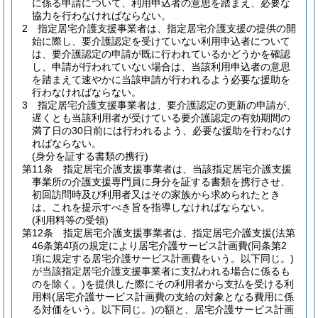
に係る申請について、利用申込者の意思を踏まえ、必要な
協力を行わなければならない。
2
指定居宅介護支援事業者は、指定居宅介護支援の提供の開
始に際し、要介護認定を受けていない利用申込者について
は、要介護認定の申請が既に行われているかどうかを確認
し、申請が行われていない場合は、当該利用申込者の意思
を踏まえて速やかに当該申請が行われるよう必要な援助を
行わなければならない。
3
指定居宅介護支援事業者は、要介護認定の更新の申請が、
遅くとも当該利用者が受けている要介護認定の有効期間の
満了日の30日前には行われるよう、必要な援助を行わなけ
ればならない。
(身分を証する書類の携行)
第11条
指定居宅介護支援事業者は、当該指定居宅介護支援
事業所の介護支援専門員に身分を証する書類を携行させ、
初回訪問時及び利用者又はその家族から求められたとき
は、これを提示すべき旨を指導しなければならない。
(利用料等の受領)
第12条
指定居宅介護支援事業者は、指定居宅介護支援
(法第
46条第4項の規定により居宅介護サービス計画費
(同条第2
項に規定する居宅介護サービス計画費をいう。以下同じ。)
が当該指定居宅介護支援事業者に支払われる場合に係るも
のを除く。)
を提供した際にその利用者から支払を受ける利
用料
(居宅介護サービス計画費の支給の対象となる費用に係
る対価をいう。以下同じ。)
の額と、居宅介護サービス計画