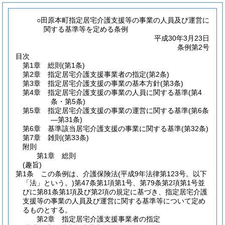
○田原本町指定居宅介護支援等の事業の人員及び運営に
関する基準等を定める条例
平成30年3月23日
条例第2号
目次
第1章
総則
(第1条)
第2章
指定居宅介護支援事業者の指定
(第2条)
第3章
指定居宅介護支援の事業の基本方針
(第3条)
第4章
指定居宅介護支援の事業の人員に関する基準
(第4
条・第5条)
第5章
指定居宅介護支援の事業の運営に関する基準
(第6条
―第31条)
第6章
基準該当居宅介護支援の事業に関する基準
(第32条)
第7章
雑則
(第33条)
附則
第1章
総則
(趣旨)
第1条
この条例は、介護保険法
(平成9年法律第123号。以下
「法」という。)
第47条第1項第1号、第79条第2項第1号並
びに第81条第1項及び第2項の規定に基づき、指定居宅介護
支援等の事業の人員及び運営に関する基準等について定め
るものとする。
第2章
指定居宅介護支援事業者の指定