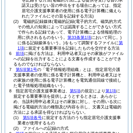
を記録する方法
(電磁的方法による提供を受ける旨の承
諾又は受けない旨の申出をする場合にあっては、指定
居宅介護支援事業者の使用に係る電子計算機に備えら
れたファイルにその旨を記録する方法)
(2)
電磁的記録媒体
(電磁的記録
(電子的方式、磁気的方式
その他人の知覚によっては認識することができない方式
で作られる記録であって、電子計算機による情報処理の
用に供されるものをいう。
第33条第1項
において同じ。)
に係る記録媒体をいう。)
をもって調製するファイルに
第
1項
に規定する重要事項を記録したものを交付する方法
6
前項
に掲げる方法は、利用申込者又はその家族がファイル
への記録を出力することによる文書を作成することができ
るものでなければならない。
7
第5項第1号
の「電子情報処理組織」とは、指定居宅介護
支援事業者の使用に係る電子計算機と、利用申込者又はそ
の家族の使用に係る電子計算機とを電気通信回線で接続し
た電子情報処理組織をいう。
8
指定居宅介護支援事業者は、
第5項
の規定により
第1項
に
規定する重要事項を提供しようとするときは、あらかじ
め、当該利用申込者又はその家族に対し、その用いる次に
掲げる電磁的方法の種類及び内容を示し、文書又は電磁的
方法による承諾を得なければならない。
(1)
第5項各号
に規定する方法のうち指定居宅介護支援事
業者が使用するもの
(2)
ファイルへの記録の方式