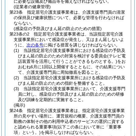
に必要な設備及び備品等を備えなければならない。
(従業者の健康管理)
第23条
指定居宅介護支援事業者は、介護支援専門員の清潔
の保持及び健康状態について、必要な管理を行わなければ
ならない。
(感染症の予防及びまん延の防止のための措置)
第23条の2
指定居宅介護支援事業者は、当該指定居宅介護
支援事業所において感染症が発生し、又はまん延しないよ
うに、
次の各号
に掲げる措置を講じなければならない。
(1)
当該指定居宅介護支援事業所における感染症の予防及
びまん延の防止のための対策を検討する委員会
(テレビ電
話装置等を活用して行うことができるものとする。)
をお
おむね6月に1回以上開催するとともに、その結果につい
て、介護支援専門員に周知徹底を図ること。
(2)
当該指定居宅介護支援事業所における感染症の予防及
びまん延の防止のための指針を整備すること。
(3)
当該指定居宅介護支援事業所において、介護支援専門
員に対し、感染症の予防及びまん延の防止のための研修
及び訓練を定期的に実施すること。
(掲示)
第24条
指定居宅介護支援事業者は、指定居宅介護支援事業
所の見やすい場所に、運営規程の概要、介護支援専門員の
勤務の体制その他の利用申込者のサービスの選択に資する
と認められる重要事項
(以下この条において単に「重要事
項」という。)
を掲示しなければならない。