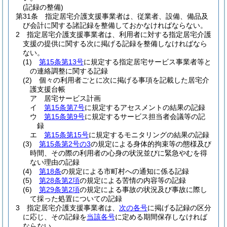
(記録の整備)
第31条
指定居宅介護支援事業者は、従業者、設備、備品及
び会計に関する諸記録を整備しておかなければならない。
2
指定居宅介護支援事業者は、利用者に対する指定居宅介護
支援の提供に関する次に掲げる記録を整備しなければなら
ない。
(1)
第15条第13号
に規定する指定居宅サービス事業者等と
の連絡調整に関する記録
(2)
個々の利用者ごとに次に掲げる事項を記載した居宅介
護支援台帳
ア
居宅サービス計画
イ
第15条第7号
に規定するアセスメントの結果の記録
ウ
第15条第9号
に規定するサービス担当者会議等の記
録
エ
第15条第15号
に規定するモニタリングの結果の記録
(3)
第15条第2号の3
の規定による身体的拘束等の態様及び
時間、その際の利用者の心身の状況並びに緊急やむを得
ない理由の記録
(4)
第18条
の規定による市町村への通知に係る記録
(5)
第28条第2項
の規定による苦情の内容等の記録
(6)
第29条第2項
の規定による事故の状況及び事故に際し
て採った処置についての記録
3
指定居宅介護支援事業者は、
次の各号
に掲げる記録の区分
に応じ、その記録を
当該各号
に定める期間保存しなければ
ならない。