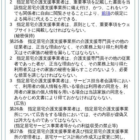
2
指定居宅介護支援事業者は、重要事項を記載した書面を当
該指定居宅介護支援事業所に備え付け、かつ、これをいつ
でも関係者に自由に閲覧させることにより、
前項
の規定に
よる掲示に代えることができる。
3
指定居宅介護支援事業者は、原則として、重要事項をウェ
ブサイトに掲載しなければならない。
(秘密保持)
第25条
指定居宅介護支援事業所の介護支援専門員その他の
従業者は、正当な理由がなく、その業務上知り得た利用者
又はその家族の秘密を漏らしてはならない。
2
指定居宅介護支援事業者は、介護支援専門員その他の従業
者であった者が、正当な理由がなく、その業務上知り得た
利用者又はその家族の秘密を漏らすことのないよう、必要
な措置を講じなければならない。
3
指定居宅介護支援事業者は、サービス担当者会議等におい
て、利用者の個人情報を用いる場合は利用者の同意を、利
用者の家族の個人情報を用いる場合は当該家族の同意を、
あらかじめ文書により得ておかなければならない。
(広告)
第26条
指定居宅介護支援事業者は、指定居宅介護支援事業
所について広告をする場合においては、その内容が虚偽又
は誇大なものであってはならない。
(指定居宅サービス事業者等からの利益収受の禁止等)
第27条
指定居宅介護支援事業者及び指定居宅介護支援事業
所の管理者は、居宅サービス計画の作成又は変更に関し、