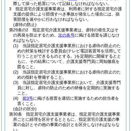
際して採った処置について記録しなければならない。
3
指定居宅介護支援事業者は、利用者に対する指定居宅介護
支援の提供により賠償すべき事故が発生した場合には、損
害賠償を速やかに行わなければならない。
(虐待の防止)
第29条の2
指定居宅介護支援事業者は、虐待の発生又はそ
の再発を防止するため、
次の各号
に掲げる措置を講じなけ
ればならない。
(1)
当該指定居宅介護支援事業所における虐待の防止のた
めの対策を検討する委員会
(テレビ電話装置等を活用して
行うことができるものとする。)
を定期的に開催するとと
もに、その結果について、介護支援専門員に周知徹底を
図ること。
(2)
当該指定居宅介護支援事業所における虐待の防止のた
めの指針を整備すること。
(3)
当該指定居宅介護支援事業所において、介護支援専門
員に対し、虐待の防止のための研修を定期的に実施する
こと。
(4)
前3号
に掲げる措置を適切に実施するための担当者を
置くこと。
(会計の区分)
第30条
指定居宅介護支援事業者は、指定居宅介護支援事業
所ごとに経理を区分するとともに、指定居宅介護支援の事
業の会計とその他の事業の会計とを区分しなければならな
い。