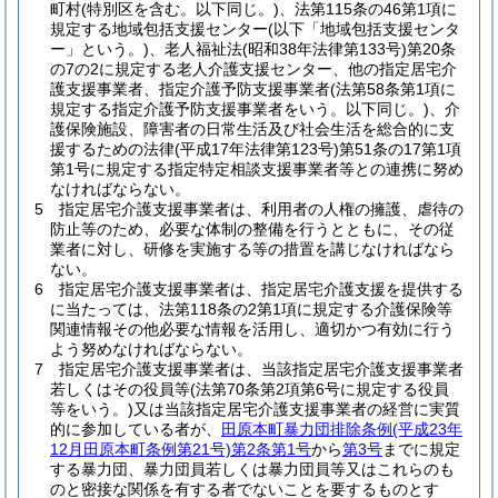
町村
(特別区を含む。以下同じ。)
、法第115条の46第1項に
規定する地域包括支援センター
(以下「地域包括支援センタ
ー」という。)
、老人福祉法
(昭和38年法律第133号)
第20条
の7の2に規定する老人介護支援センター、他の指定居宅介
護支援事業者、指定介護予防支援事業者
(法第58条第1項に
規定する指定介護予防支援事業者をいう。以下同じ。)
、介
護保険施設、障害者の日常生活及び社会生活を総合的に支
援するための法律
(平成17年法律第123号)
第51条の17第1項
第1号に規定する指定特定相談支援事業者等との連携に努め
なければならない。
5
指定居宅介護支援事業者は、利用者の人権の擁護、虐待の
防止等のため、必要な体制の整備を行うとともに、その従
業者に対し、研修を実施する等の措置を講じなければなら
ない。
6
指定居宅介護支援事業者は、指定居宅介護支援を提供する
に当たっては、法第118条の2第1項に規定する介護保険等
関連情報その他必要な情報を活用し、適切かつ有効に行う
よう努めなければならない。
7
指定居宅介護支援事業者は、当該指定居宅介護支援事業者
若しくはその役員等
(法第70条第2項第6号に規定する役員
等をいう。)
又は当該指定居宅介護支援事業者の経営に実質
的に参加している者が、
田原本町暴力団排除条例
(平成23年
12月田原本町条例第21号)
第2条第1号
から
第3号
までに規定
する暴力団、暴力団員若しくは暴力団員等又はこれらのも
のと密接な関係を有する者でないことを要するものとす