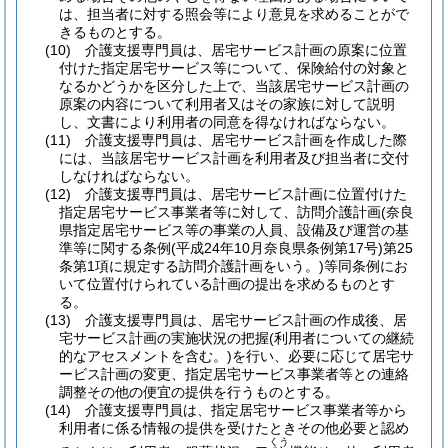
は、担当者に対する照会等により意見を求めることがで
きるものとする。
(10)
介護支援専門員は、居宅サービス計画の原案に位置
付けた指定居宅サービス等について、保険給付の対象と
なるかどうかを区分した上で、当該居宅サービス計画の
原案の内容について利用者又はその家族に対して説明
し、文書により利用者の同意を得なければならない。
(11)
介護支援専門員は、居宅サービス計画を作成した際
には、当該居宅サービス計画を利用者及び担当者に交付
しなければならない。
(12)
介護支援専門員は、居宅サービス計画に位置付けた
指定居宅サービス事業者等に対して、訪問介護計画
(奈良
県指定居宅サービス等の事業の人員、設備及び運営の基
準等に関する条例
(平成24年10月奈良県条例第17号)
第25
条第1項に規定する訪問介護計画をいう。)
等同条例にお
いて位置付けられている計画の提出を求めるものとす
る。
(13)
介護支援専門員は、居宅サービス計画の作成後、居
宅サービス計画の実施状況の把握
(利用者についての継続
的なアセスメントを含む。)
を行い、必要に応じて居宅サ
ービス計画の変更、指定居宅サービス事業者等との連絡
調整その他の便宜の提供を行うものとする。
(14)
介護支援専門員は、指定居宅サービス事業者等から
利用者に係る情報の提供を受けたときその他必要と認め
くう