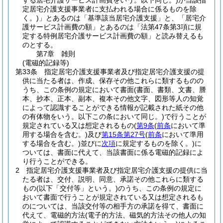
する居宅介護サービス計画費をいう。以下同じ。)
が当該指
定居宅介護支援事業者に支払われる場合に係るものを除
く。)
」とあるのは「基準該当居宅介護支援」と、「居宅介
護サービス計画費の額」とあるのは「法第47条第3項に規
定する特例居宅介護サービス計画費の額」と読み替えるも
のとする。
第7章
雑則
(電磁的記録等)
第33条
指定居宅介護支援事業者及び指定居宅介護支援の提
供に当たる者は、作成、保存その他これらに類するものの
うち、この条例の規定において書面
(書面、書類、文書、謄
本、抄本、正本、副本、複本その他文字、図形等人の知覚
によって認識することができる情報が記載された紙その他
の有体物をいう。以下この条において同じ。)
で行うことが
規定されている又は想定されるもの
(
第9条
(
前条
において準
用する場合を含む。)
及び
第15条第27号
(
前条
において準用
する場合を含む。)
並びに
次項
に規定するものを除く。)
に
ついては、書面に代えて、当該書面に係る電磁的記録によ
り行うことができる。
2
指定居宅介護支援事業者及び指定居宅介護支援の提供に当
たる者は、交付、説明、同意、承諾その他これらに類する
もの
(以下「交付等」という。)
のうち、この条例の規定に
おいて書面で行うことが規定されている又は想定されるも
のについては、当該交付等の相手方の承諾を得て、書面に
代えて、電磁的方法
(電子的方法、磁気的方法その他人の知