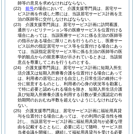
師等の意見を求めなければならない。
(22)
前号
の場合において、介護支援専門員は、居宅サー
ビス計画を作成した際には、当該居宅サービス計画を主
治の医師等に交付しなければならない。
(23)
介護支援専門員は、居宅サービス計画に訪問看護、
通所リハビリテーション等の医療サービスを位置付ける
場合にあっては、当該医療サービスに係る主治の医師等
の指示がある場合に限りこれを行うものとし、医療サー
ビス以外の指定居宅サービス等を位置付ける場合にあっ
ては、当該指定居宅サービス等に係る主治の医師等の医
学的観点からの留意事項が示されているときは、当該留
意点を尊重してこれを行うものとする。
(24)
介護支援専門員は、居宅サービス計画に短期入所生
活介護又は短期入所療養介護を位置付ける場合にあって
は、利用者の居宅における自立した日常生活の維持に十
分に留意するものとし、利用者の心身の状況等を勘案し
て特に必要と認められる場合を除き、短期入所生活介護
及び短期入所療養介護を利用する日数が要介護認定の有
効期間のおおむね半数を超えないようにしなければなら
ない。
(25)
介護支援専門員は、居宅サービス計画に福祉用具貸
与を位置付ける場合にあっては、その利用の妥当性を検
討し、当該居宅サービス計画に福祉用具貸与が必要な理
由を記載するとともに、必要に応じて随時、サービス担
当者会議を開催し、継続して福祉用具貸与を受ける必要