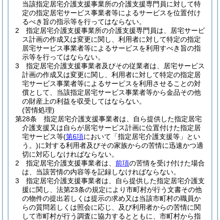
当該指定居宅介護支援事業所の介護支援専門員に対して特
定の指定居宅サービス事業者等によるサービスを位置付け
るべき旨の指示等を行ってはならない。
2
指定居宅介護支援事業所の介護支援専門員は、居宅サービ
ス計画の作成又は変更に関し、利用者に対して特定の指定
居宅サービス事業者等によるサービスを利用すべき旨の指
示等を行ってはならない。
3
指定居宅介護支援事業者及びその従業者は、居宅サービス
計画の作成又は変更に関し、利用者に対して特定の指定居
宅サービス事業者等によるサービスを利用させることの対
償として、当該指定居宅サービス事業者等から金品その他
の財産上の利益を収受してはならない。
(苦情処理)
第28条
指定居宅介護支援事業者は、自ら提供した指定居宅
介護支援又は自らが居宅サービス計画に位置付けた指定居
宅サービス等
(
第6項
において「指定居宅介護支援等」とい
う。)
に対する利用者及びその家族からの苦情に迅速かつ適
切に対応しなければならない。
2
指定居宅介護支援事業者は、
前項
の苦情を受け付けた場合
は、当該苦情の内容等を記録しなければならない。
3
指定居宅介護支援事業者は、自ら提供した指定居宅介護支
援に関し、法第23条の規定により市町村が行う文書その他
の物件の提出若しくは提示の求め又は当該市町村の職員か
らの質問若しくは照会に応じ、及び利用者からの苦情に関
して市町村が行う調査に協力するとともに、市町村から指