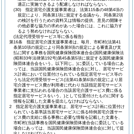
適正に実施できるよう配慮しなければならない。
(30)
指定居宅介護支援事業者は、法第115条の48第4項の
規定により、同条第1項に規定する会議から、同条第2項
の検討を行うための資料又は情報の提供、意見の開陳そ
の他必要な協力の求めがあった場合には、これに協力す
るよう努めなければならない。
(法定代理受領サービス等に係る報告)
第16条
指定居宅介護支援事業者は、毎月、市町村
(法第41
条第10項の規定により同条第9項の規定による審査及び支
払に関する事務を国民健康保険団体連合会
(国民健康保険法
(昭和33年法律第192号)
第45条第5項に規定する国民健康保
険団体連合会をいう。以下同じ。)
に委託している場合にあ
っては、当該国民健康保険団体連合会)
に対し、居宅サービ
ス計画において位置付けられている指定居宅サービス等の
うち法定代理受領サービス
(法第41条第6項の規定により居
宅介護サービス費が利用者に代わり当該指定居宅サービス
事業者に支払われる場合の当該居宅介護サービス費に係る
指定居宅サービスをいう。)
として位置付けたものに関する
情報を記載した文書を提出しなければならない。
2
指定居宅介護支援事業者は、居宅サービス計画に位置付け
られている基準該当居宅サービスに係る特例居宅介護サー
ビス費の支給に係る事務に必要な情報を記載した文書を、
市町村
(当該事務を国民健康保険団体連合会に委託している
場合にあっては、当該国民健康保険団体連合会)
に対して提
出しなければならない。