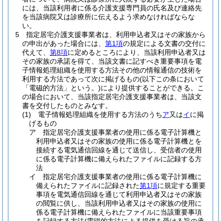
には、当該利用者に係る介護支援専門員の氏名及び連絡先
を当該病院又は診療所に伝えるよう求めなければならな
い。
5
指定居宅介護支援事業者は、利用申込者又はその家族から
の申出があった場合には、
第1項
の規定による文書の交付に
代えて、
第8項
に定めるところにより、当該利用申込者又は
その家族の承諾を得て、当該文書に記すべき重要事項を電
子情報処理組織を使用する方法その他の情報通信の技術を
利用する方法であって次に掲げるもの
(以下この条において
「電磁的方法」という。)
により提供することができる。
こ
の場合において、当該指定居宅介護支援事業者は、当該文
書を交付したものとみなす。
(1)
電子情報処理組織を使用する方法のうち
ア
又は
イ
に掲
げるもの
ア
指定居宅介護支援事業者の使用に係る電子計算機と
利用申込者又はその家族の使用に係る電子計算機とを
接続する電気通信回線を通じて送信し、受信者の使用
に係る電子計算機に備えられたファイルに記録する方
法
イ
指定居宅介護支援事業者の使用に係る電子計算機に
備えられたファイルに記録された
第1項
に規定する重要
事項を電気通信回線を通じて利用申込者又はその家族
の閲覧に供し、当該利用申込者又はその家族の使用に
係る電子計算機に備えられたファイルに当該重要事項