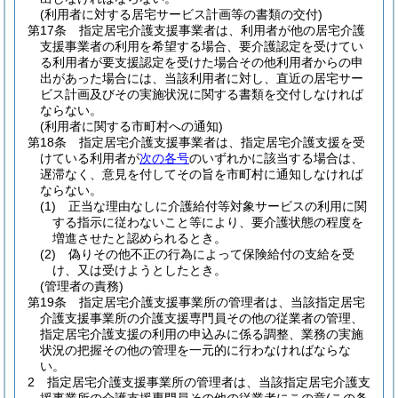
(利用者に対する居宅サービス計画等の書類の交付)
第17条
指定居宅介護支援事業者は、利用者が他の居宅介護
支援事業者の利用を希望する場合、要介護認定を受けてい
る利用者が要支援認定を受けた場合その他利用者からの申
出があった場合には、当該利用者に対し、直近の居宅サー
ビス計画及びその実施状況に関する書類を交付しなければ
ならない。
(利用者に関する市町村への通知)
第18条
指定居宅介護支援事業者は、指定居宅介護支援を受
けている利用者が
次の各号
のいずれかに該当する場合は、
遅滞なく、意見を付してその旨を市町村に通知しなければ
ならない。
(1)
正当な理由なしに介護給付等対象サービスの利用に関
する指示に従わないこと等により、要介護状態の程度を
増進させたと認められるとき。
(2)
偽りその他不正の行為によって保険給付の支給を受
け、又は受けようとしたとき。
(管理者の責務)
第19条
指定居宅介護支援事業所の管理者は、当該指定居宅
介護支援事業所の介護支援専門員その他の従業者の管理、
指定居宅介護支援の利用の申込みに係る調整、業務の実施
状況の把握その他の管理を一元的に行わなければならな
い。
2
指定居宅介護支援事業所の管理者は、当該指定居宅介護支