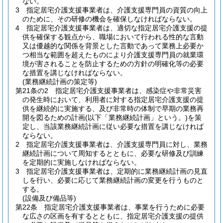
ない。
3
指定居宅介護支援事業者は、介護支援専門員の資質の向上
のために、その研修の機会を確保しなければならない。
4
指定居宅介護支援事業者は、適切な指定居宅介護支援の提
供を確保する観点から、職場において行われる性的な言動
又は優越的な関係を背景とした言動であって業務上必要か
つ相当な範囲を超えたものにより介護支援専門員の就業環
境が害されることを防止するための方針の明確化等の必要
な措置を講じなければならない。
(業務継続計画の策定等)
第21条の2
指定居宅介護支援事業者は、感染症や非常災害
の発生時において、利用者に対する指定居宅介護支援の提
供を継続的に実施する、及び非常時の体制で早期の業務再
開を図るための計画
(以下「業務継続計画」という。)
を策
定し、当該業務継続計画に従い必要な措置を講じなければ
ならない。
2
指定居宅介護支援事業者は、介護支援専門員に対し、業務
継続計画について周知するとともに、必要な研修及び訓練
を定期的に実施しなければならない。
3
指定居宅介護支援事業者は、定期的に業務継続計画の見直
しを行い、必要に応じて業務継続計画の変更を行うものと
する。
(設備及び備品等)
第22条
指定居宅介護支援事業者は、事業を行うために必要
な広さの区画を有するとともに、指定居宅介護支援の提供