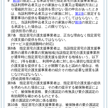
9
前項
の規定による承諾を得た指定居宅介護支援事業者は、
当該利用申込者又はその家族から文書又は電磁的方法によ
り電磁的方法による提供を受けない旨の申出があったとき
は、当該利用申込者又はその家族に対し、
第1項
に規定する
重要事項の提供を電磁的方法によってしてはならない。
た
だし、当該利用申込者又はその家族が再び
前項
の規定によ
る承諾をした場合は、この限りでない。
(提供拒否の禁止)
第7条
指定居宅介護支援事業者は、正当な理由なく指定居宅
介護支援の提供を拒んではならない。
(サービス提供困難時の対応)
第8条
指定居宅介護支援事業者は、当該指定居宅介護支援事
業所の通常の事業の実施地域
(当該指定居宅介護支援事業所
が通常時に指定居宅介護支援を提供する地域をいう。以下
同じ。)
等を勘案し、利用申込者に対し自ら適切な指定居宅
介護支援を提供することが困難であると認めた場合は、他
の指定居宅介護支援事業者の紹介その他の必要な措置を講
じなければならない。
(受給資格等の確認)
第9条
指定居宅介護支援事業者は、指定居宅介護支援の提供
を求められた場合には、その者の提示する被保険者証によ
って、被保険者資格、要介護認定の有無及び要介護認定の
有効期間を確かめるものとする。
(要介護認定の申請に係る援助)
第10条
指定居宅介護支援事業者は、被保険者の要介護認定