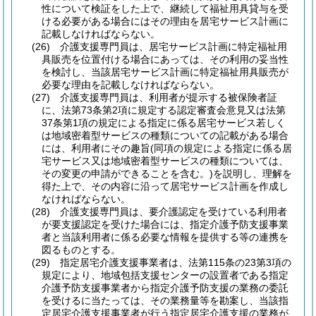
性について検証をした上で、継続して福祉用具貸与を受
ける必要がある場合にはその理由を居宅サービス計画に
記載しなければならない。
(26)
介護支援専門員は、居宅サービス計画に特定福祉用
具販売を位置付ける場合にあっては、その利用の妥当性
を検討し、当該居宅サービス計画に特定福祉用具販売が
必要な理由を記載しなければならない。
(27)
介護支援専門員は、利用者が提示する被保険者証
に、法第73条第2項に規定する認定審査会意見又は法第
37条第1項の規定による指定に係る居宅サービス若しく
は地域密着型サービスの種類についての記載がある場合
には、利用者にその趣旨
(同項の規定による指定に係る居
宅サービス又は地域密着型サービスの種類については、
その変更の申請ができることを含む。)
を説明し、理解を
得た上で、その内容に沿って居宅サービス計画を作成し
なければならない。
(28)
介護支援専門員は、要介護認定を受けている利用者
が要支援認定を受けた場合には、指定介護予防支援事業
者と当該利用者に係る必要な情報を提供する等の連携を
図るものとする。
(29)
指定居宅介護支援事業者は、法第115条の23第3項の
規定により、地域包括支援センターの設置者である指定
介護予防支援事業者から指定介護予防支援の業務の委託
を受けるに当たっては、その業務量等を勘案し、当該指
定居宅介護支援事業者が行う指定居宅介護支援の業務が