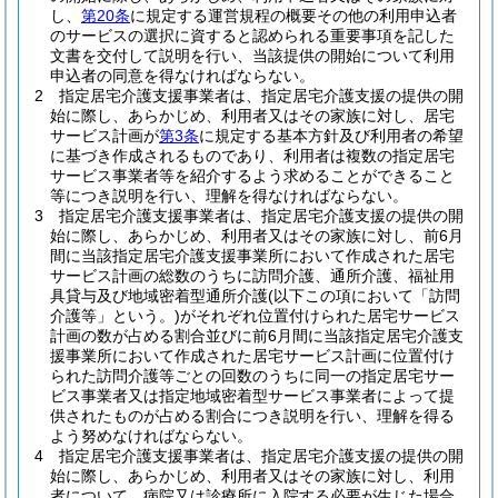
し、
第20条
に規定する運営規程の概要その他の利用申込者
のサービスの選択に資すると認められる重要事項を記した
文書を交付して説明を行い、当該提供の開始について利用
申込者の同意を得なければならない。
2
指定居宅介護支援事業者は、指定居宅介護支援の提供の開
始に際し、あらかじめ、利用者又はその家族に対し、居宅
サービス計画が
第3条
に規定する基本方針及び利用者の希望
に基づき作成されるものであり、利用者は複数の指定居宅
サービス事業者等を紹介するよう求めることができること
等につき説明を行い、理解を得なければならない。
3
指定居宅介護支援事業者は、指定居宅介護支援の提供の開
始に際し、あらかじめ、利用者又はその家族に対し、前6月
間に当該指定居宅介護支援事業所において作成された居宅
サービス計画の総数のうちに訪問介護、通所介護、福祉用
具貸与及び地域密着型通所介護
(以下この項において「訪問
介護等」という。)
がそれぞれ位置付けられた居宅サービス
計画の数が占める割合並びに前6月間に当該指定居宅介護支
援事業所において作成された居宅サービス計画に位置付け
られた訪問介護等ごとの回数のうちに同一の指定居宅サー
ビス事業者又は指定地域密着型サービス事業者によって提
供されたものが占める割合につき説明を行い、理解を得る
よう努めなければならない。
4
指定居宅介護支援事業者は、指定居宅介護支援の提供の開
始に際し、あらかじめ、利用者又はその家族に対し、利用
者について、病院又は診療所に入院する必要が生じた場合