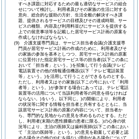
すべき課題に対応するための最も適切なサービスの組合
せについて検討し、利用者及びその家族の生活に対する
意向、総合的な援助の方針、生活全般の解決すべき課
題、提供されるサービスの目標及びその達成時期、サー
ビスの種類、内容及び利用料並びにサービスを提供する
上での留意事項等を記載した居宅サービス計画の原案を
作成しなければならない。
(9)
介護支援専門員は、サービス担当者会議
(介護支援専
門員が居宅サービス計画の作成のために、利用者及びそ
の家族の参加を基本としつつ、居宅サービス計画の原案
に位置付けた指定居宅サービス等の担当者
(以下この条に
おいて「担当者」という。)
を招集して行う会議
(テレビ
電話装置その他の情報通信機器
(以下「テレビ電話装置
等」という。)
を活用して行うことができるものとする。
ただし、利用者又はその家族
(以下この号において「利用
者等」という。)
が参加する場合にあっては、テレビ電話
装置等の活用について当該利用者等の同意を得なければ
ならない。)
をいう。以下同じ。)
の開催により、利用者
の状況等に関する情報を担当者と共有するとともに、当
該居宅サービス計画の原案の内容について、担当者か
ら、専門的な見地からの意見を求めるものとする。
ただ
し、利用者
(末期の悪性腫瘍の患者に限る。)
の心身の状
況等により、主治の医師又は歯科医師
(以下この条におい
て「主治の医師等」という。)
の意見を勘案して必要と認
める場合その他のやむを得ない理由がある場合について