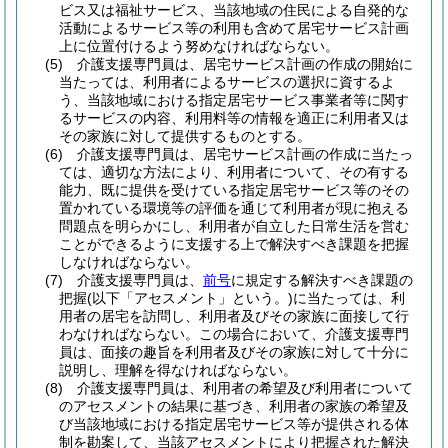
ビス又は福祉サービス、当該地域の住民による自発的な
活動によるサービス等の利用も含めて居宅サービス計画
上に位置付けるよう努めなければならない。
(5)
介護支援専門員は、居宅サービス計画の作成の開始に
当たっては、利用者によるサービスの選択に資するよ
う、当該地域における指定居宅サービス事業者等に関す
るサービスの内容、利用料等の情報を適正に利用者又は
その家族に対して提供するものとする。
(6)
介護支援専門員は、居宅サービス計画の作成に当たっ
ては、適切な方法により、利用者について、その有する
能力、既に提供を受けている指定居宅サービス等のその
置かれている環境等の評価を通じて利用者が現に抱える
問題点を明らかにし、利用者が自立した日常生活を営む
ことができるように支援する上で解決すべき課題を把握
しなければならない。
(7)
介護支援専門員は、
前号
に規定する解決すべき課題の
把握
(以下「アセスメント」という。)
に当たっては、利
用者の居宅を訪問し、利用者及びその家族に面接して行
わなければならない。
この場合において、介護支援専門
員は、面接の趣旨を利用者及びその家族に対して十分に
説明し、理解を得なければならない。
(8)
介護支援専門員は、利用者の希望及び利用者について
のアセスメントの結果に基づき、利用者の家族の希望及
び当該地域における指定居宅サービス等が提供される体
制を勘案して、当該アセスメントにより把握された解決