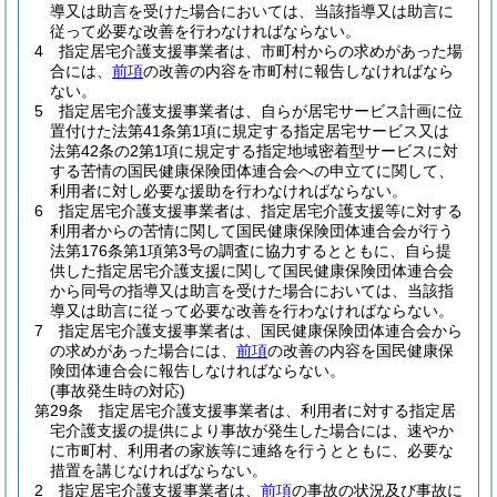
導又は助言を受けた場合においては、当該指導又は助言に
従って必要な改善を行わなければならない。
4
指定居宅介護支援事業者は、市町村からの求めがあった場
合には、
前項
の改善の内容を市町村に報告しなければなら
ない。
5
指定居宅介護支援事業者は、自らが居宅サービス計画に位
置付けた法第41条第1項に規定する指定居宅サービス又は
法第42条の2第1項に規定する指定地域密着型サービスに対
する苦情の国民健康保険団体連合会への申立てに関して、
利用者に対し必要な援助を行わなければならない。
6
指定居宅介護支援事業者は、指定居宅介護支援等に対する
利用者からの苦情に関して国民健康保険団体連合会が行う
法第176条第1項第3号の調査に協力するとともに、自ら提
供した指定居宅介護支援に関して国民健康保険団体連合会
から同号の指導又は助言を受けた場合においては、当該指
導又は助言に従って必要な改善を行わなければならない。
7
指定居宅介護支援事業者は、国民健康保険団体連合会から
の求めがあった場合には、
前項
の改善の内容を国民健康保
険団体連合会に報告しなければならない。
(事故発生時の対応)
第29条
指定居宅介護支援事業者は、利用者に対する指定居
宅介護支援の提供により事故が発生した場合には、速やか
に市町村、利用者の家族等に連絡を行うとともに、必要な
措置を講じなければならない。
2
指定居宅介護支援事業者は、
前項
の事故の状況及び事故に