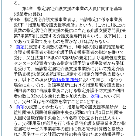
る。
第4章
指定居宅介護支援の事業の人員に関する基準
(従業者の員数)
第4条
指定居宅介護支援事業者は、当該指定に係る事業所
(以下「指定居宅介護支援事業所」という。)
ごとに1以上の
員数の指定居宅介護支援の提供に当たる介護支援専門員
(法
第7条第5項に規定する介護支援専門員をいう。以下同じ。)
であって常勤であるものを置かなければならない。
2
前項
に規定する員数の基準は、利用者の数
(当該指定居宅
介護支援事業者が指定介護予防支援事業者の指定を併せて
受け、又は法第115条の23第3項の規定により地域包括支援
センターの設置者である指定介護予防支援事業者から委託
を受けて、当該指定居宅介護支援事業所において指定介護
予防支援
(法第58条第1項に規定する指定介護予防支援をい
う。以下この項及び
第15条第29号
において同じ。)
を行う
場合にあっては、当該事業所における指定居宅介護支援の
利用者の数に当該事業所における指定介護予防支援の利用
者の数に3分の1を乗じた数を加えた数。
次項
において同
じ。)
が44又はその端数を増すごとに1とする。
3
前項
の規定にかかわらず、指定居宅介護支援事業所が、公
益社団法人国民健康保険中央会
(昭和34年1月1日に社団法
人国民健康保険中央会という名称で設立された法人をい
う。)
が運用及び管理を行う指定居宅介護支援事業者及び指
定居宅サービス事業者等の使用に係る電子計算機と接続さ
れた居宅サービス計画の情報の共有等のための情報処理シ