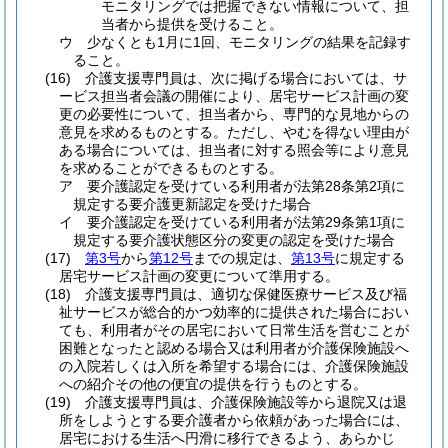
モニタリングでは把握できない情報について、担
当者から提供を受けること。
ウ
少なくとも1月に1回、モニタリングの結果を記録す
ること。
(16)
介護支援専門員は、次に掲げる場合においては、サ
ービス担当者会議の開催により、居宅サービス計画の変
更の必要性について、担当者から、専門的な見地からの
意見を求めるものとする。
ただし、やむを得ない理由が
ある場合については、担当者に対する照会等により意見
を求めることができるものとする。
ア
要介護認定を受けている利用者が法第28条第2項に
規定する要介護更新認定を受けた場合
イ
要介護認定を受けている利用者が法第29条第1項に
規定する要介護状態区分の変更の認定を受けた場合
(17)
第3号
から
第12号
までの規定は、
第13号
に規定する
居宅サービス計画の変更について準用する。
(18)
介護支援専門員は、適切な保健医療サービス及び福
祉サービスが総合的かつ効率的に提供された場合におい
ても、利用者がその居宅において日常生活を営むことが
困難となったと認める場合又は利用者が介護保険施設へ
の入院若しくは入所を希望する場合には、介護保険施設
への紹介その他の便宜の提供を行うものとする。
(19)
介護支援専門員は、介護保険施設等から退院又は退
所をしようとする要介護者から依頼があった場合には、
居宅における生活へ円滑に移行できるよう、あらかじ