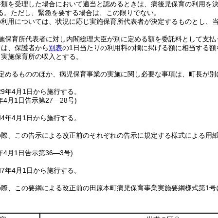
書類を受理した場合において適当と認めるときは、病後児保育の利用を
る。
ただし、緊急を要する場合は、この限りでない。
の利用については、状況に応じ実施保育所代表者が決定するものとし、
施保育所代表者に対し内閣総理大臣が別に定める額を委託料として支払
者は、保護者から
別表
の1日当たりの利用料の欄に掲げる額に相当する額
、実施保育所の収入とする。
定めるもののほか、病児保育事業の実施に関し必要な事項は、町長が別
9年4月1日から施行する。
年4月1日
告示第27―28号)
4年4月1日から施行する。
の際、この告示による改正前のそれぞれの告示に規定する様式による用
年4月1日
告示第36―3号)
7年4月1日から施行する。
の際、この要綱による改正前の田原本町病児保育事業実施要綱様式第1号
。