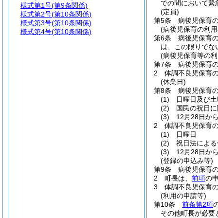
での間において緊
様式第1号
(第9条関係)
(定員)
様式第2号
(第10条関係)
第5条
病後児保育
様式第3号
(第10条関係)
(病後児保育の利用
様式第4号
(第10条関係)
第6条
病後児保育
は、この限りでな
(病後児保育等の利
第7条
病後児保育の
2
体調不良児保育
(休業日)
第8条
病後児保育
(1)
日曜日及び土
(2)
国民の祝日に
(3)
12月28日か
2
体調不良児保育
(1)
日曜日
(2)
祝日法による
(3)
12月28日か
(登録の申込み等)
第9条
病後児保育
2
町長は、
前項
の
3
体調不良児保育
(利用の申請等)
第10条
前条第2項
その他町長が必要