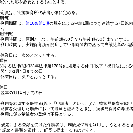
急的な対応を必要とするものとする。
の定員は、実施保育所代表者が別に定める。
期間)
の利用期間は、
第10条第1項
の規定による申請1回につき連続する7日以
い。
用時間)
利用時間は、原則として、午前8時30分から午後4時30分までとする。
の利用時間は、実施保育所が開所している時間内であって当該児童の保
の休業日は、次のとおりとする。
曜日
関する法律
(昭和23年法律第178号)
に規定する休日
(以下「祝日法による
ら翌年の1月4日までの日
の休業日は、次のとおりとする。
休日
ら翌年の1月4日までの日
の利用を希望する保護者
(以下「申請者」という。)
は、病後児保育登録申
申込書を受理した場合において適当と認めるときは、病後児保育の希望
の利用に係る希望者の登録は不要とする。
の規定による登録を受けた保護者は、病後児保育を利用しようとすると
と認める書類を添付し、町長に提出するものとする。