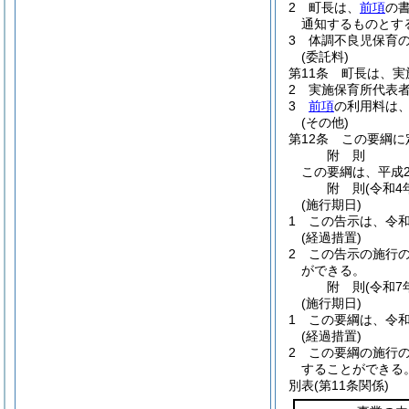
2
町長は、
前項
の
通知するものとす
3
体調不良児保育
(委託料)
第11条
町長は、実
2
実施保育所代表
3
前項
の利用料は
(その他)
第12条
この要綱に
附
則
この要綱は、平成2
附
則
(令和4
(施行期日)
1
この告示は、令和
(経過措置)
2
この告示の施行
ができる。
附
則
(令和7
(施行期日)
1
この要綱は、令和
(経過措置)
2
この要綱の施行
することができる
別表
(第11条関係)