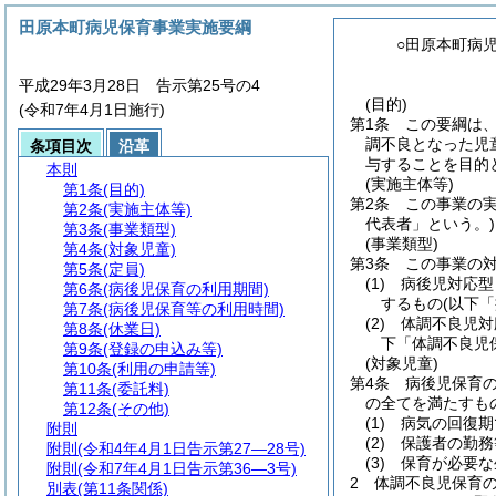
田原本町病児保育事業実施要綱
○田原本町病
平成29年3月28日 告示第25号の4
(目的)
(令和7年4月1日施行)
第1条
この要綱は
調不良となった児
条項目次
沿革
与することを目的
本則
(実施主体等)
第1条
(目的)
第2条
この事業の
第2条
(実施主体等)
代表者」という。)
第3条
(事業類型)
(事業類型)
第4条
(対象児童)
第3条
この事業の
第5条
(定員)
(1)
病後児対応型
第6条
(病後児保育の利用期間)
するもの
(以下
第7条
(病後児保育等の利用時間)
(2)
体調不良児対
第8条
(休業日)
下「体調不良児
第9条
(登録の申込み等)
(対象児童)
第10条
(利用の申請等)
第4条
病後児保育
第11条
(委託料)
の全てを満たすも
第12条
(その他)
(1)
病気の回復期
附則
(2)
保護者の勤務
附則
(令和4年4月1日告示第27―28号)
(3)
保育が必要な
附則
(令和7年4月1日告示第36―3号)
2
体調不良児保育
別表
(第11条関係)