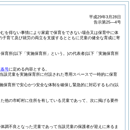
平成29年3月28日
告示第25―4号
やむを得ない事情により家庭で保育をできない場合又は保育中に体
の子育て及び就労の両立を支援するとともに児童の健全な育成に寄
る保育所
(以下「実施保育所」という。)
の代表者
(以下「実施保育所
該各号
に定める内容とする。
当該児童を実施保育所に付設された専用スペースで一時的に保育
施保育所で安心かつ安全な体制を確保し緊急的に対応するもの
(以
した他の市町村に住所を有している児童であって、次に掲げる要件
等体調不良となった児童であって当該児童の保護者が迎えに来るま