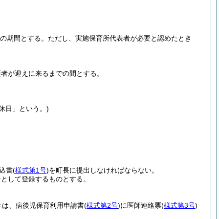
内の期間とする。
ただし、実施保育所代表者が必要と認めたとき
護者が迎えに来るまでの間とする。
休日」という。)
込書
(
様式第1号
)
を町長に提出しなければならない。
者として登録するものとする。
きは、病後児保育利用申請書
(
様式第2号
)
に医師連絡票
(
様式第3号
)