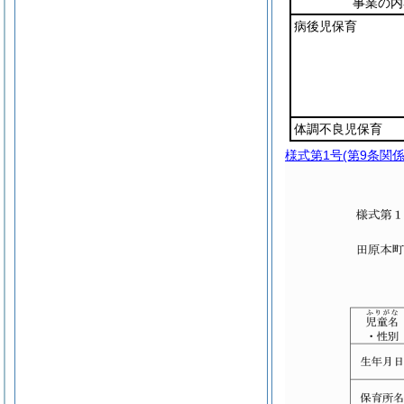
事業の内
病後児保育
体調不良児保育
様式第1号
(第9条関係