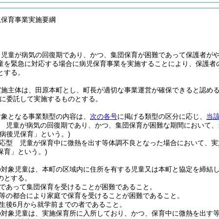
児保育事業実施要綱
、児童が病気の回復期であり、かつ、集団保育が困難であって保護者が
童を緊急に対応する場合に病児保育事業を実施することにより、保護者
とする。
実施主体は、田原本町とし、町長が適切な事業運営が確保できると認め
に委託して実施するものとする。
対象となる事業類型の内容は、
次の各号
に掲げる類型の区分に応じ、
当
 児童が病気の回復期であり、かつ、集団保育が困難な期間において、
「病後児保育」という。)
応型 児童が保育中に微熱を出す等体調不良となった場合において、実
保育」という。)
の対象児童は、本町の区域内に住所を有する児童又は本町と協定を締結
のとする。
であって集団保育を受けることが困難であること。
等の都合により家庭で保育を受けることが困難であること。
生後6月から就学前までの者であること。
の対象児童は、実施保育所に入所しており、かつ、保育中に微熱を出す