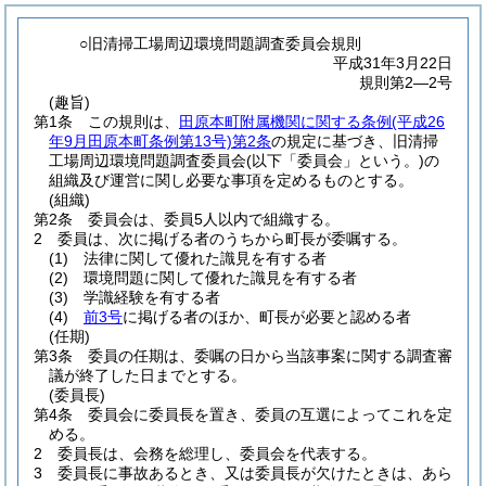
○旧清掃工場周辺環境問題調査委員会規則
平成31年3月22日
規則第2―2号
(趣旨)
第1条
この規則は、
田原本町附属機関に関する条例
(平成26
年9月田原本町条例第13号)
第2条
の規定に基づき、旧清掃
工場周辺環境問題調査委員会
(以下「委員会」という。)
の
組織及び運営に関し必要な事項を定めるものとする。
(組織)
第2条
委員会は、委員5人以内で組織する。
2
委員は、次に掲げる者のうちから町長が委嘱する。
(1)
法律に関して優れた識見を有する者
(2)
環境問題に関して優れた識見を有する者
(3)
学識経験を有する者
(4)
前3号
に掲げる者のほか、町長が必要と認める者
(任期)
第3条
委員の任期は、委嘱の日から当該事案に関する調査審
議が終了した日までとする。
(委員長)
第4条
委員会に委員長を置き、委員の互選によってこれを定
める。
2
委員長は、会務を総理し、委員会を代表する。
3
委員長に事故あるとき、又は委員長が欠けたときは、あら