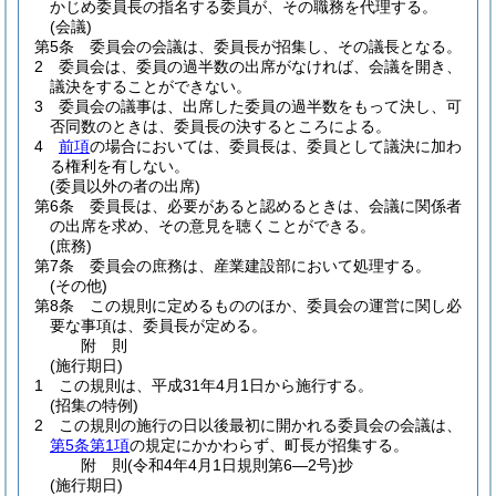
かじめ委員長の指名する委員が、その職務を代理する。
(会議)
第5条
委員会の会議は、委員長が招集し、その議長となる。
2
委員会は、委員の過半数の出席がなければ、会議を開き、
議決をすることができない。
3
委員会の議事は、出席した委員の過半数をもって決し、可
否同数のときは、委員長の決するところによる。
4
前項
の場合においては、委員長は、委員として議決に加わ
る権利を有しない。
(委員以外の者の出席)
第6条
委員長は、必要があると認めるときは、会議に関係者
の出席を求め、その意見を聴くことができる。
(庶務)
第7条
委員会の庶務は、産業建設部において処理する。
(その他)
第8条
この規則に定めるもののほか、委員会の運営に関し必
要な事項は、委員長が定める。
附
則
(施行期日)
1
この規則は、平成31年4月1日から施行する。
(招集の特例)
2
この規則の施行の日以後最初に開かれる委員会の会議は、
第5条第1項
の規定にかかわらず、町長が招集する。
附
則
(令和4年4月1日
規則第6―2号)
抄
(施行期日)