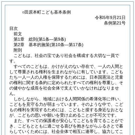
○田原本町こども基本条例
令和5年9月21日
条例第21号
目次
前文
第1章
総則
(第1条―第9条)
第2章
基本的施策
(第10条―第17条)
附則
こどもは、社会の宝であり社会を構成する大切な一員で
す。
すべてのこどもは、かけがえのない存在で、一人の人間と
して尊重される権利を生まれながらに有しています。こども
たち一人一人の人権を保障するためには、日本国憲法と児童
の権利に関する条約に定められたすべての権利を尊重し、そ
の健やかな成長を社会全体で支えていかなければなりませ
ん。
しかしながら、地域における人間関係の希薄化等に伴い、
こどもを見守る力が弱まっています。そのような中で、こど
もの権利を実現するためには、こどもと接する身近なおとな
が、こどもの思いや願いを受け止めることが不可欠です。
また、すべての保護者が安心してこどもを育てることがで
き、こどもとともに過ごせる喜びを抱きながらふるさとで暮
らしていくためには、社会全体で相互に連帯し、協力してこ