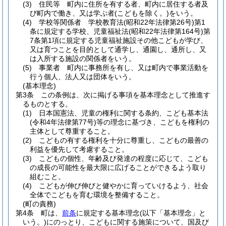
(3)
住民等 町内に住所を有する者、町内に居住する者及
び町内で働き、又は学ぶ者
(こどもを除く。)
をいう。
(4)
学校等関係者 学校教育法
(昭和22年法律第26号)
第1
条に規定する学校、児童福祉法
(昭和22年法律第164号)
第
7条第1項に規定する児童福祉施設その他こどもが学び、
又は育つことを目的として通学し、通園し、通所し、又
は入所する施設の関係者をいう。
(5)
事業者 町内に事務所を有し、又は町内で事業活動を
行う個人、法人又は団体をいう。
(基本理念)
第3条
この条例は、次に掲げる事項を基本理念として推進す
るものとする。
(1)
日本国憲法、児童の権利に関する条約、こども基本法
(令和4年法律第77号)
等の理念に基づき、こどもを権利の
主体として尊重すること。
(2)
こどもの有する権利を十分に尊重し、こどもの最善の
利益を優先して考慮すること。
(3)
こどもの個性、年齢及び発達の程度に応じて、こども
の成長の可能性を最大限に広げることができるよう取り
組むこと。
(4)
こどもが伸び伸びと健やかに育っていけるよう、社会
全体でこどもを育む環境を整備すること。
(町の責務)
第4条
町は、
前条
に規定する基本理念
(以下「基本理念」と
いう。)
にのっとり、こどもに関する施策について、国及び