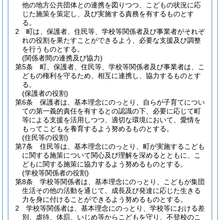
他の地方公共団体との連携を図りつつ、こどもの状況に応
じた施策を策定し、及び実施する責務を有するものとす
る。
2
町は、保護者、住民等、学校等関係者及び事業者がそれぞ
れの役割を果たすことができるよう、必要な支援及び調整
を行うものとする。
(関係者間の連携及び協力)
第5条
町、保護者、住民等、学校等関係者及び事業者は、こ
どもの権利を守るため、相互に連携し、協力するものとす
る。
(保護者の役割)
第6条
保護者は、基本理念にのっとり、自らが子育てについ
ての第一義的責任を有するとの認識の下、必要に応じて町
等による支援を活用しつつ、適切な環境において、愛情を
もってこどもを養育するよう努めるものとする。
(住民等の役割)
第7条
住民等は、基本理念にのっとり、町が実施するこども
に関する施策について関心及び理解を深めるとともに、こ
どもに関する施策に協力するよう努めるものとする。
(学校等関係者の役割)
第8条
学校等関係者は、基本理念にのっとり、こどもが集団
生活その他の活動を通じて、成長及び発達に応じた生きる
力を身に付けることができるよう努めるものとする。
2
学校等関係者は、基本理念にのっとり、学校等における差
別、虐待、体罰、いじめ等からこどもを守り、不登校のこ