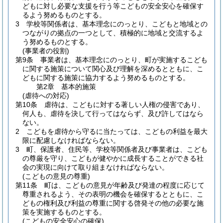
どもに対し必要な支援を行う等こどもの安全安心を確保す
るよう努めるものとする。
3
学校等関係者は、基本理念にのっとり、こどもと地域との
つながりの拠点の一つとして、積極的に地域と交流するよ
う努めるものとする。
(事業者の役割)
第9条
事業者は、基本理念にのっとり、町が実施するこども
に関する施策について関心及び理解を深めるとともに、こ
どもに関する施策に協力するよう努めるものとする。
第2章
基本的施策
(虐待への対応)
第10条
虐待は、こどもに対する著しい人権の侵害であり、
何人も、虐待を決して行ってはならず、及び許してはなら
ない。
2
こどもを虐待から守るに当たっては、こどもの利益を最大
限に配慮しなければならない。
3
町、保護者、住民等、学校等関係者及び事業者は、こども
の尊厳を守り、こどもが健やかに成長することができる社
会の実現に向けて取り組まなければならない。
(こどもの意見の尊重)
第11条
町は、こどもの意見が年齢及び発達の程度に応じて
尊重されるよう、その表明の機会を確保するとともに、こ
どもの権利及び利益の尊重に関する啓発その他の必要な施
策を実施するものとする。
(こどもの安全安心の確保)