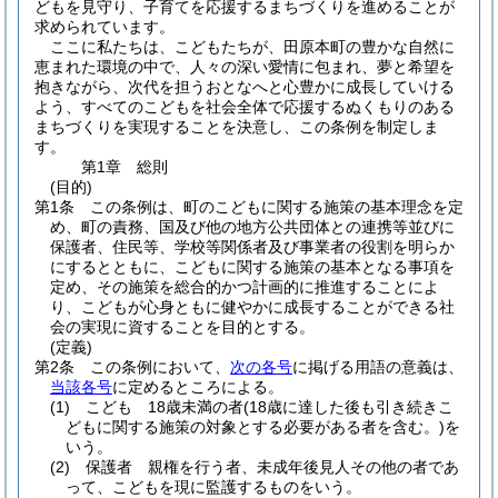
どもを見守り、子育てを応援するまちづくりを進めることが
求められています。
ここに私たちは、こどもたちが、田原本町の豊かな自然に
恵まれた環境の中で、人々の深い愛情に包まれ、夢と希望を
抱きながら、次代を担うおとなへと心豊かに成長していける
よう、すべてのこどもを社会全体で応援するぬくもりのある
まちづくりを実現することを決意し、この条例を制定しま
す。
第1章
総則
(目的)
第1条
この条例は、町のこどもに関する施策の基本理念を定
め、町の責務、国及び他の地方公共団体との連携等並びに
保護者、住民等、学校等関係者及び事業者の役割を明らか
にするとともに、こどもに関する施策の基本となる事項を
定め、その施策を総合的かつ計画的に推進することによ
り、こどもが心身ともに健やかに成長することができる社
会の実現に資することを目的とする。
(定義)
第2条
この条例において、
次の各号
に掲げる用語の意義は、
当該各号
に定めるところによる。
(1)
こども 18歳未満の者
(18歳に達した後も引き続きこ
どもに関する施策の対象とする必要がある者を含む。)
を
いう。
(2)
保護者 親権を行う者、未成年後見人その他の者であ
って、こどもを現に監護するものをいう。