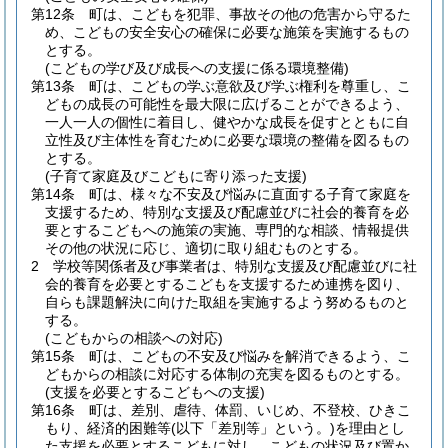
第12条
町は、こどもを犯罪、事故その他の危害から守るた
め、こどもの安全安心の確保に必要な施策を実施するもの
とする。
(こどもの学び及び成長への支援に係る環境整備)
第13条
町は、こどもの学ぶ意欲及び学ぶ権利を尊重し、こ
どもの成長の可能性を最大限に広げることができるよう、
一人一人の個性に着目し、健やかな成長を促すとともに自
立性及び主体性を育むために必要な環境の整備を図るもの
とする。
(子育て家庭及びこどもに寄り添った支援)
第14条
町は、様々な不安及び悩みに直面する子育て家庭を
支援するため、特別な支援及び配慮並びに社会的養育を必
要とするこどもへの施策の実施、専門的な相談、情報提供
その他の状況に応じ、適切に取り組むものとする。
2
学校等関係者及び事業者は、特別な支援及び配慮並びに社
会的養育を必要とするこどもを支援するため連携を図り、
自らも課題解決に向けた取組を実施するよう努めるものと
する。
(こどもからの相談への対応)
第15条
町は、こどもの不安及び悩みを解消できるよう、こ
どもからの相談に対応する体制の充実を図るものとする。
(支援を必要とするこどもへの支援)
第16条
町は、差別、虐待、体罰、いじめ、不登校、ひきこ
もり、経済的困難等
(以下「差別等」という。)
を理由とし
た支援を必要とするこどもに対し、こどもの状況及び置か