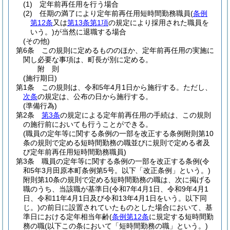
(1)
定年前再任用を行う場合
(2)
任期の満了により定年前再任用短時間勤務職員
(
条例
第12条
又は
第13条第1項
の規定により採用された職員を
いう。)
が当然に退職する場合
(その他)
第6条
この規則に定めるもののほか、定年前再任用の実施に
関し必要な事項は、町長が別に定める。
附
則
(施行期日)
第1条
この規則は、令和5年4月1日から施行する。
ただし、
次条
の規定は、公布の日から施行する。
(準備行為)
第2条
第3条
の規定による定年前再任用の手続は、この規則
の施行前においても行うことができる。
(職員の定年等に関する条例の一部を改正する条例附則第10
条の規則で定める短時間勤務の職並びに規則で定める者及
び定年前再任用短時間勤務職員)
第3条
職員の定年等に関する条例の一部を改正する条例
(令
和5年3月田原本町条例第5号。以下「改正条例」という。)
附則第10条の規則で定める短時間勤務の職は、次に掲げる
職のうち、当該職が基準日
(令和7年4月1日、令和9年4月1
日、令和11年4月1日及び令和13年4月1日をいう。以下同
じ。)
の前日に設置されていたものとした場合において、基
準日における定年相当年齢
(
条例第12条
に規定する短時間勤
務の職
(以下この条において「短時間勤務の職」という。)