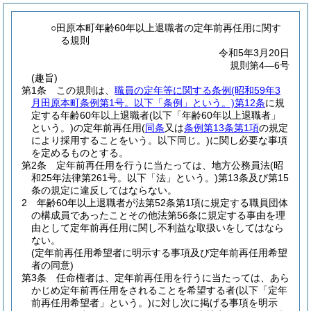
○田原本町年齢60年以上退職者の定年前再任用に関す
る規則
令和5年3月20日
規則第4―6号
(趣旨)
第1条
この規則は、
職員の定年等に関する条例
(昭和59年3
月田原本町条例第1号。以下「条例」という。)
第12条
に規
定する年齢60年以上退職者
(以下「年齢60年以上退職者」
という。)
の定年前再任用
(
同条
又は
条例第13条第1項
の規定
により採用することをいう。以下同じ。)
に関し必要な事項
を定めるものとする。
第2条
定年前再任用を行うに当たっては、地方公務員法
(昭
和25年法律第261号。以下「法」という。)
第13条及び第15
条の規定に違反してはならない。
2
年齢60年以上退職者が法第52条第1項に規定する職員団体
の構成員であったことその他法第56条に規定する事由を理
由として定年前再任用に関し不利益な取扱いをしてはなら
ない。
(定年前再任用希望者に明示する事項及び定年前再任用希望
者の同意)
第3条
任命権者は、定年前再任用を行うに当たっては、あら
かじめ定年前再任用をされることを希望する者
(以下「定年
前再任用希望者」という。)
に対し次に掲げる事項を明示