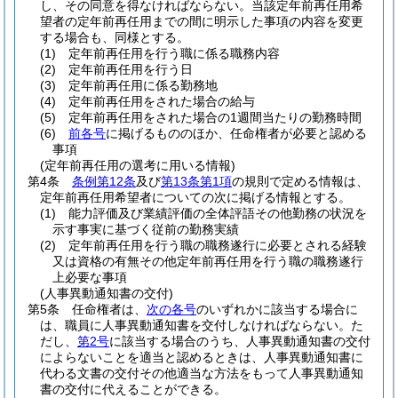
し、その同意を得なければならない。
当該定年前再任用希
望者の定年前再任用までの間に明示した事項の内容を変更
する場合も、同様とする。
(1)
定年前再任用を行う職に係る職務内容
(2)
定年前再任用を行う日
(3)
定年前再任用に係る勤務地
(4)
定年前再任用をされた場合の給与
(5)
定年前再任用をされた場合の1週間当たりの勤務時間
(6)
前各号
に掲げるもののほか、任命権者が必要と認める
事項
(定年前再任用の選考に用いる情報)
第4条
条例第12条
及び
第13条第1項
の規則で定める情報は、
定年前再任用希望者についての次に掲げる情報とする。
(1)
能力評価及び業績評価の全体評語その他勤務の状況を
示す事実に基づく従前の勤務実績
(2)
定年前再任用を行う職の職務遂行に必要とされる経験
又は資格の有無その他定年前再任用を行う職の職務遂行
上必要な事項
(人事異動通知書の交付)
第5条
任命権者は、
次の各号
のいずれかに該当する場合に
は、職員に人事異動通知書を交付しなければならない。
た
だし、
第2号
に該当する場合のうち、人事異動通知書の交付
によらないことを適当と認めるときは、人事異動通知書に
代わる文書の交付その他適当な方法をもって人事異動通知
書の交付に代えることができる。