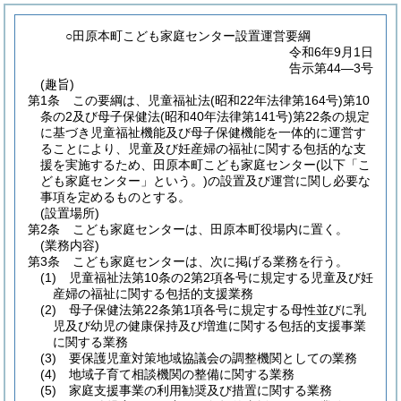
○田原本町こども家庭センター設置運営要綱
令和6年9月1日
告示第44―3号
(趣旨)
第1条
この要綱は、児童福祉法
(昭和22年法律第164号)
第10
条の2及び母子保健法
(昭和40年法律第141号)
第22条の規定
に基づき児童福祉機能及び母子保健機能を一体的に運営す
ることにより、児童及び妊産婦の福祉に関する包括的な支
援を実施するため、田原本町こども家庭センター
(以下「こ
ども家庭センター」という。)
の設置及び運営に関し必要な
事項を定めるものとする。
(設置場所)
第2条
こども家庭センターは、田原本町役場内に置く。
(業務内容)
第3条
こども家庭センターは、次に掲げる業務を行う。
(1)
児童福祉法第10条の2第2項各号に規定する児童及び妊
産婦の福祉に関する包括的支援業務
(2)
母子保健法第22条第1項各号に規定する母性並びに乳
児及び幼児の健康保持及び増進に関する包括的支援事業
に関する業務
(3)
要保護児童対策地域協議会の調整機関としての業務
(4)
地域子育て相談機関の整備に関する業務
(5)
家庭支援事業の利用勧奨及び措置に関する業務