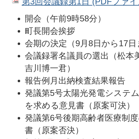
第3回会議録第1日 (PDFファイル:
開会（午前9時58分）
町長開会挨拶
会期の決定（9月8日から17日
会議録署名議員の選出（松本
吉川博一君）
報告例月出納検査結果報告
発議第5号太陽光発電システ
を求める意見書（原案可決）
発議第6号後期高齢者医療制
書（原案否決）