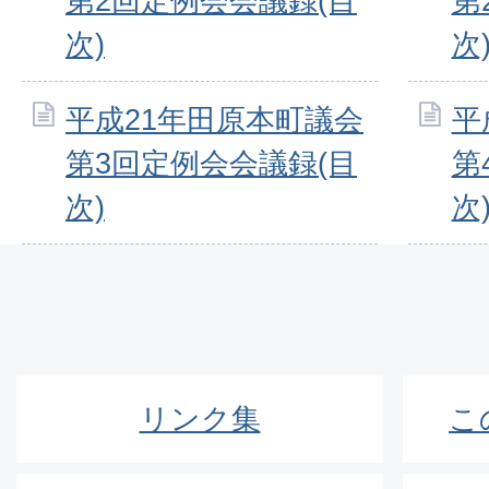
第2回定例会会議録(目
第
次)
次
平成21年田原本町議会
平
第3回定例会会議録(目
第
次)
次
リンク集
こ