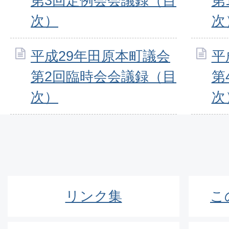
第3回定例会会議録（目
第
次）
次
平成29年田原本町議会
平
第2回臨時会会議録（目
第
次）
次
リンク集
こ