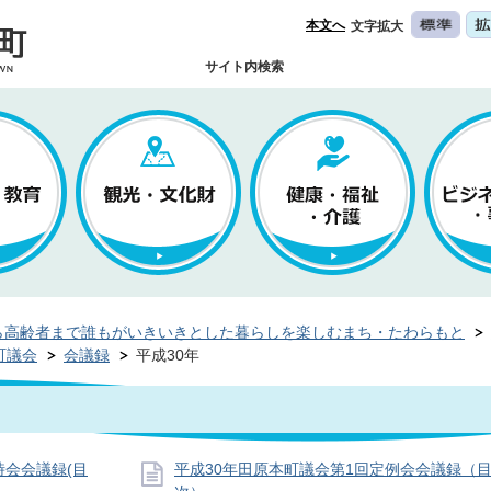
本文へ
文字拡大
サイト内検索
ら高齢者まで誰もがいきいきとした暮らしを楽しむまち・たわらもと
町議会
会議録
平成30年
時会会議録(目
平成30年田原本町議会第1回定例会会議録（