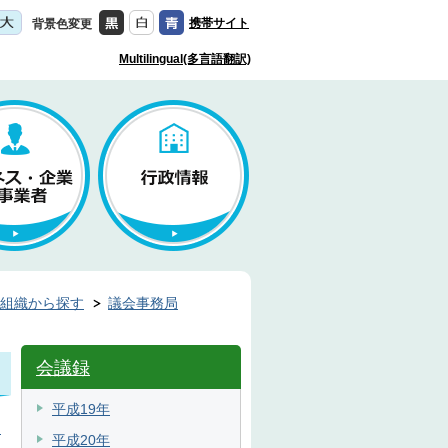
携帯サイト
背景色変更
Multilingual(多言語翻訳)
組織から探す
議会事務局
会議録
平成19年
目
平成20年