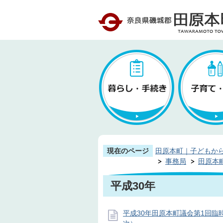
現在のページ
田原本町｜子どもか
事務局
田原本
平成30年
平成30年田原本町議会第1回臨