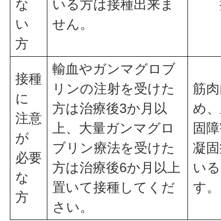
な
いる方は接種出来ま
い
せん。
方
輸血やガンマグロブ
接種
リンの注射を受けた
筋肉
に
方は治療後3か月以
め、
注意
上、大量ガンマグロ
固障
が
ブリン療法を受けた
凝固
必要
方は治療後6か月以上
いる
な
置いて接種してくだ
す。
方
さい。