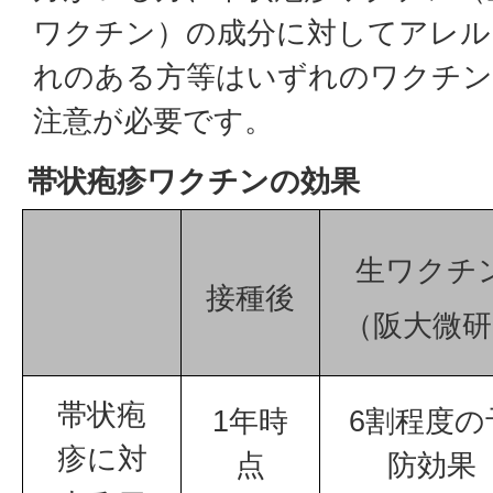
ワクチン）の成分に対してアレル
れのある方等はいずれのワクチン
注意が必要です。
帯状疱疹ワクチンの効果
生ワクチ
接種後
（阪大微研
帯状疱
1年時
6割程度の
疹に対
点
防効果