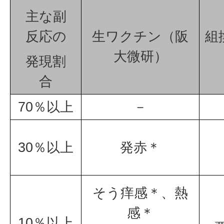
主な副
反応の
生ワクチン（阪
組
大微研）​​​​
発現割
合
70％以上
－
30％以上
発赤＊
そう痒感＊、熱
感＊
10％以上