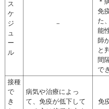
＊
ス
免
ケ
た
ジ
－
能
ュ
師
ー
と
ル
間
で
接種
で
病気や治療によっ
き
て、免疫が低下して
免