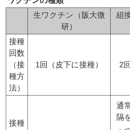
ワクチンの種類
生ワクチン（阪大微
組
研）
接種
回数
（接
1回（皮下に接種）
2
種方
法）
通
隔
接種