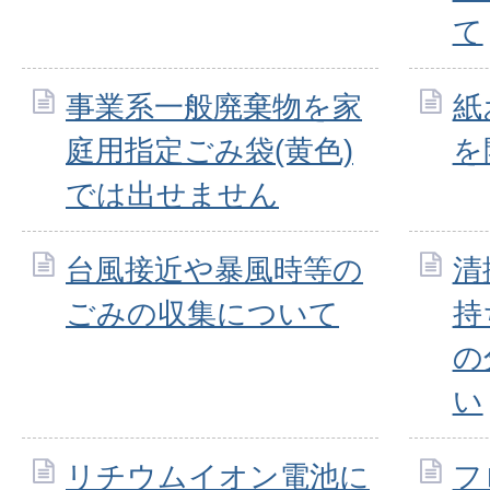
て
事業系一般廃棄物を家
紙
庭用指定ごみ袋(黄色)
を
では出せません
台風接近や暴風時等の
清
ごみの収集について
持
の
い
リチウムイオン電池に
フ