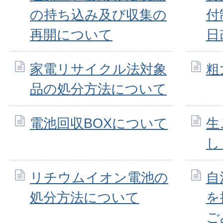
の持ち込み及び収集の
付
再開について
日
家電リサイクル法対象
粗
品の処分方法について
電池回収BOXについて
生
し
リチウムイオン電池の
自
処分方法について
を
ご