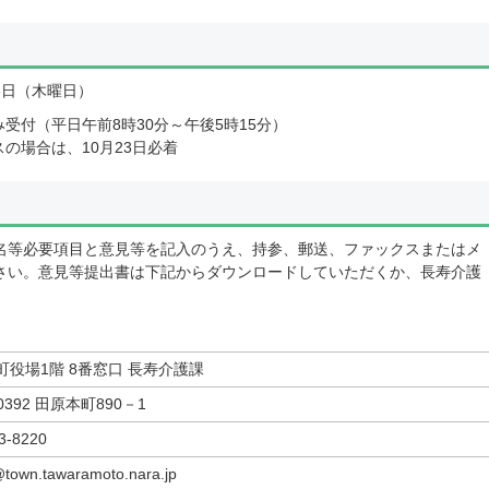
3日（木曜日）
受付（平日午前8時30分～午後5時15分）
の場合は、10月23日必着
名等必要項目と意見等を記入のうえ、持参、郵送、ファックスまたはメ
さい。意見等提出書は下記からダウンロードしていただくか、長寿介護
町役場1階 8番窓口 長寿介護課
-0392 田原本町890－1
3-8220
@town.tawaramoto.nara.jp