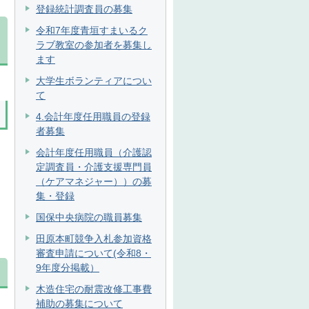
登録統計調査員の募集
令和7年度青垣すまいるク
ラブ教室の参加者を募集し
ます
大学生ボランティアについ
て
4.会計年度任用職員の登録
者募集
会計年度任用職員（介護認
定調査員・介護支援専門員
（ケアマネジャー））の募
集・登録
国保中央病院の職員募集
田原本町競争入札参加資格
審査申請について(令和8・
9年度分掲載）
木造住宅の耐震改修工事費
補助の募集について