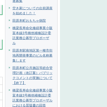
者募集
空き家についての出前講座
を始めました！
田原本町おもちゃ病院
橋梁長寿命化修繕事業小阪
富本線3号橋他補修設計委
託業務公募型プロポーザ
ル
田原本駅南地区第一種市街
地再開発事業のビル名称募
集します
田原本町公共施設等総合管
理計画（改訂案）パブリッ
クコメントの実施について
【終了】
橋梁長寿命化修繕事業小阪
富本線3号橋他補修設計委
託業務公募型プロポーザル
における質疑書の回答