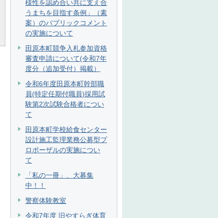
様性を認め合い共に支え合
うまちを目指す条例」（素
案）のパブリックコメント
の実施について
田原本町競争入札参加資格
審査申請について(令和7年
度分（追加受付）掲載）
令和6年度田原本町幹部職
員(特定任期付職員)採用試
験第2次試験合格者につい
て
田原本町学校給食センター
設計施工監理業務公募型プ
ロポーザルの実施につい
て
「私の一冊」、大募集
中！！
警察体験教室
令和7年度 旧やすらぎ体育