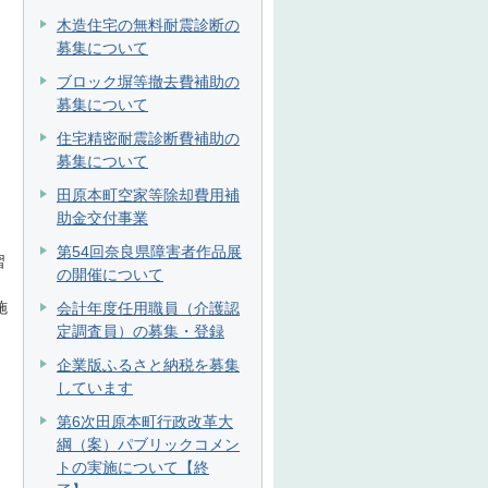
木造住宅の無料耐震診断の
募集について
ブロック塀等撤去費補助の
募集について
住宅精密耐震診断費補助の
募集について
田原本町空家等除却費用補
助金交付事業
第54回奈良県障害者作品展
習
の開催について
施
会計年度任用職員（介護認
定調査員）の募集・登録
内
企業版ふるさと納税を募集
しています
第6次田原本町行政改革大
綱（案）パブリックコメン
トの実施について【終