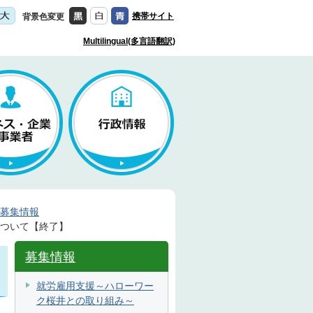
携帯サイト
背景色変更
Multilingual(多言語翻訳)
募集情報
について【終了】
募集情報
就労雇用支援～ハローワー
ク桜井との取り組み～