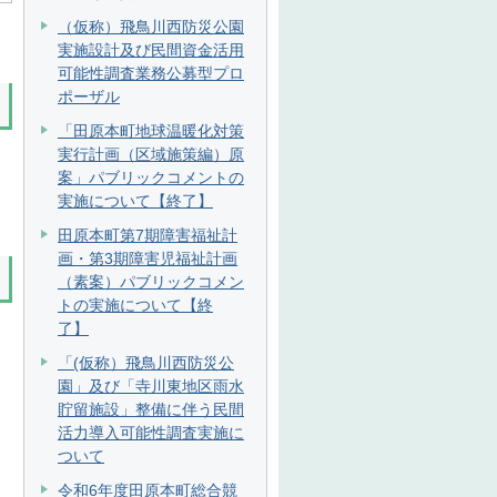
（仮称）飛鳥川西防災公園
実施設計及び民間資金活用
可能性調査業務公募型プロ
ポーザル
「田原本町地球温暖化対策
実行計画（区域施策編）原
案」パブリックコメントの
実施について【終了】
田原本町第7期障害福祉計
画・第3期障害児福祉計画
（素案）パブリックコメン
トの実施について【終
了】
「(仮称）飛鳥川西防災公
園」及び「寺川東地区雨水
貯留施設」整備に伴う民間
活力導入可能性調査実施に
ついて
令和6年度田原本町総合競