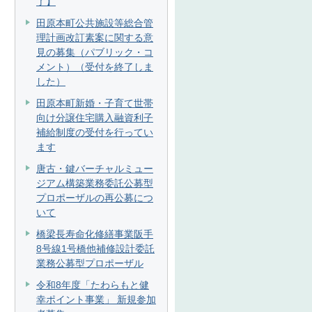
了】
田原本町公共施設等総合管
理計画改訂素案に関する意
見の募集（パブリック・コ
メント）（受付を終了しま
した）
田原本町新婚・子育て世帯
向け分譲住宅購入融資利子
補給制度の受付を行ってい
ます
唐古・鍵バーチャルミュー
ジアム構築業務委託公募型
プロポーザルの再公募につ
いて
橋梁長寿命化修繕事業阪手
8号線1号橋他補修設計委託
業務公募型プロポーザル
令和8年度「たわらもと健
幸ポイント事業」 新規参加