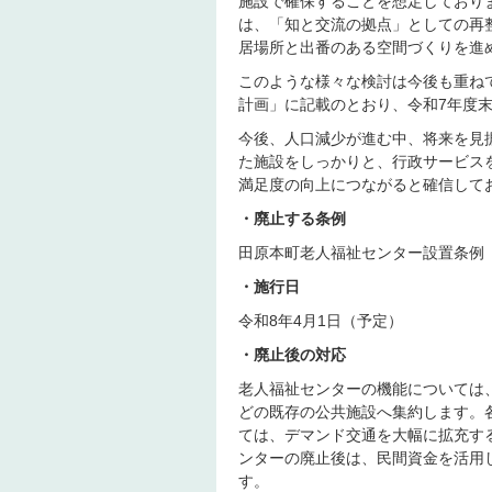
施設で確保することを想定しており
は、「知と交流の拠点」としての再
居場所と出番のある空間づくりを進
このような様々な検討は今後も重ね
計画」に記載のとおり、令和7年度末
今後、人口減少が進む中、将来を見
た施設をしっかりと、行政サービス
満足度の向上につながると確信して
・廃止する条例
田原本町老人福祉センター設置条例
・施行日
令和8年4月1日（予定）
・廃止後の対応
老人福祉センターの機能については
どの既存の公共施設へ集約します。
ては、デマンド交通を大幅に拡充す
ンターの廃止後は、民間資金を活用
す。