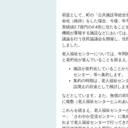
前提として、町の「公共施設等総合
命化（維持）をした場合、今後、年平
実績値2.7億円の4.4倍に当たる
機能が重複する施設などにおいては、
議論を行う住民協議会を開催し、住
しました。
老人福祉センターについては、年間約
と老朽化が進んでいることを踏まえ
施設が老朽化していることか
センター」等へ集約します。
集約の時期は、老人福祉セン
設廃止の目途として検討しま
などとしています。また、無償の浴
に複数（老人福祉センターとふれあ
これらを踏まえ、老人福祉センター
ー」「さわやか交流センター」に集
れまで老人福祉センターで行ってき