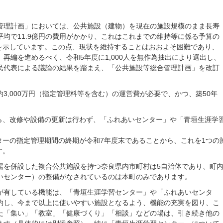
管理計画」においては、公共施設（建物）を現在の施設規模のまま長寿
均で11.9億円の費用がかかり、これはこれまでの維持等に係る予算の
ことを示しています。この点、現状を維持することはおおよそ困難であり、
再編を進めるべく、令和5年度に1,000人を無作為抽出により選出し、
民代表による議論の結果を踏まえ、「公共施設等総合管理計画」を改訂
3,000万円（指定管理料等を含む）の運営費が必要で、かつ、築50年
、
ら、改修や設備の更新は行わず、「ふれあいセンター」や「青垣生涯学
ターの指定管理期間の終期が令和7年度末であることから、これを1つの
す。
場を併設した複合公共施設を持つ奈良県内市町村は5自治体であり、町
いセンター）の整備がなされているのは本町のみであります。
が有している機能は、「青垣生涯学習センター」や「ふれあいセンタ
約し、今まで以上に使いやすい施設となるよう、機能の充実を図り、こ
た「集い」「教室」「健康づくり」「相談」などの場は、引き続き他の