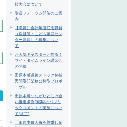
技大会について
耐震フォーラム開催のご案
内
【急募】会計年度任用職員
（保健師：こども家庭セン
窓
ター職員）の募集につい
て
お天気キャスターと作る！
マイ・タイムライン講習会
の開催
田原本町道路ストック包括
民間委託業務公募型プロポ
ーザル
田原本町つながりと助け合
い推進条例(素案)のパブリ
ックコメントの実施につい
て(終了)
「田原本町人権を尊重し多