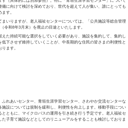
ます（具体的には別添参照）。特に「青垣生涯学習センター」について
整備に向けて検討を深めており、世代を超えて人が集い、誰にとっても
めます。
てまいりますが、老人福祉センターについては、「公共施設等総合管理
（令和8年3月末）を廃止の目途といたします。
据えた持続可能な選択をしていく必要があり、施設を集約して、集約し
を低下させず維持していくことが、中長期的な住民の皆さまの利便性と
おります。
、ふれあいセンター、青垣生涯学習センター、さわやか交流センターな
各施設については規制を緩和し、利便性を向上します。移動手段につい
るとともに、マイクロバスの運用を引き続き行う予定です。老人福祉セ
した子育て施設などとしてのリニューアルをすることも検討しておりま