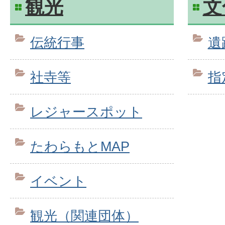
観光
文
伝統行事
遺
社寺等
指
レジャースポット
たわらもとMAP
イベント
観光（関連団体）