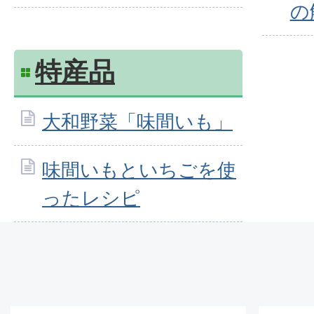
の
特産品
大和野菜「味間いも」
味間いもといちごを使
ったレシピ