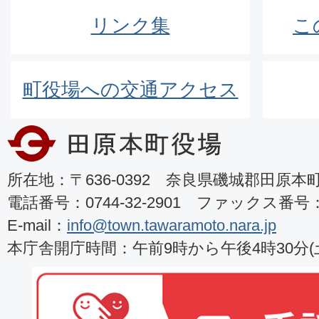
リンク集
こ
町役場への交通アクセス
所在地：〒636-0392 奈良県磯城郡田原本町8
電話番号：0744-32-2901 ファックス番号：07
E-mail：
info@town.tawaramoto.nara.jp
本庁舎開庁時間：午前9時から午後4時30分