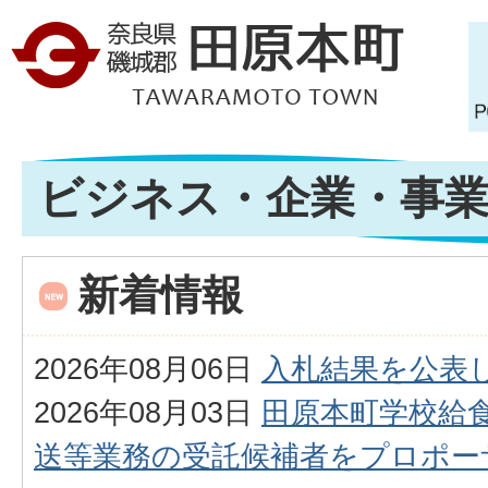
ビジネス・企業・事
新着情報
2026年08月06日
入札結果を公表
2026年08月03日
田原本町学校給
送等業務の受託候補者をプロポー