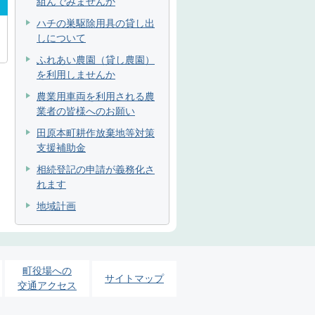
組んでみませんか
ハチの巣駆除用具の貸し出
しについて
ふれあい農園（貸し農園）
を利用しませんか
農業用車両を利用される農
業者の皆様へのお願い
田原本町耕作放棄地等対策
支援補助金
相続登記の申請が義務化さ
れます
地域計画
町役場への
サイトマップ
交通アクセス