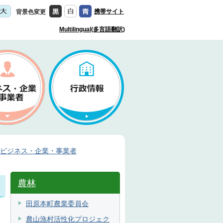
携帯サイト
背景色変更
Multilingual(多言語翻訳)
ビジネス・企業・事業者
農林
田原本町農業委員会
農山漁村活性化プロジェク