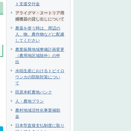
ト支援交付金
アライグマ・ヌートリア用
捕獲器の貸し出しについて
農薬を使う時は、周辺の
人、物、農作物などに配慮
してください
農業振興地域整備計画変更
（農用地区域除外）の申
出
水稲生産におけるトビイロ
ウンカの防除対策につい
て
田原本町農地バンク
人・農地プラン
農村地域活性化事業補助
金
日本型直接支払制度に取り