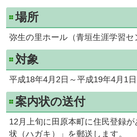
場所
弥生の里ホール（青垣生涯学習セ
対象
平成18年4月2日～平成19年4月1
案内状の送付
12月上旬に田原本町に住民登録
状（ハガキ）」を郵送します。