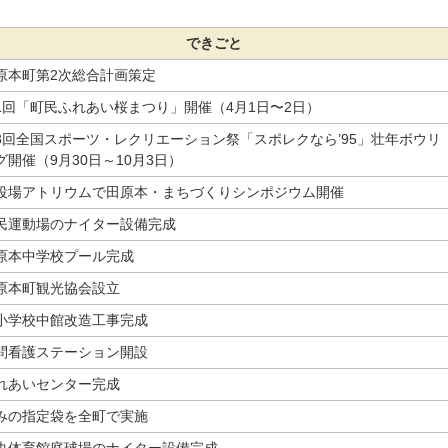
できごと
原本町第2次総合計画策定
1回「町民ふれあい桜まつり」開催（4月1日〜2日）
8回全国スポーツ・レクリエーション祭「スポレクなら’95」壮年ボウリ
グ開催（9月30日～10月3日）
役場アトリウムで田原本・まちづくりシンポジウム開催
民運動場のナイター設備完成
原本中学校プール完成
原本町観光協会設立
小学校中館改造工事完成
問看護ステーション開設
れあいセンター完成
みの指定袋を全町で実施