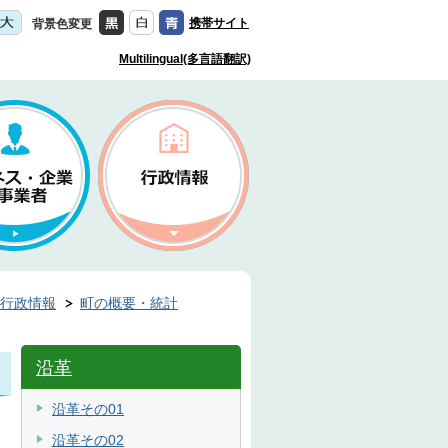
携帯サイト
背景色変更
Multilingual(多言語翻訳)
行政情報
町の概要・統計
沿革
沿革その01
沿革その02