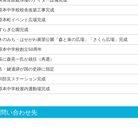
央体育館庭球場のナイター設備完成
原本中学校校舎改築工事完成
原本町イベント広場完成
すらぎ公園完成
きのみち・はせがわ展望公園「森と泉の広場」「さくら広場」完成
原本中学校創立50周年
長に森晃一氏が就任（再選）
古・鍵遺跡が国の史跡に指定
川防災ステーション完成
原本中学校屋内運動場完成
お問い合わせ先