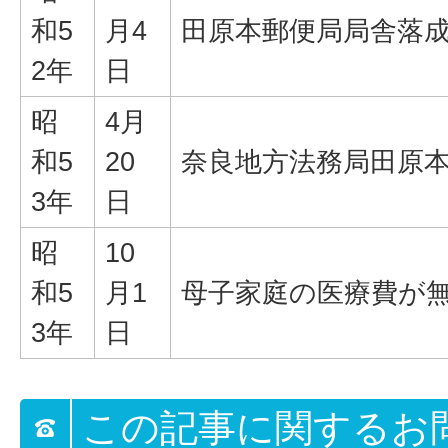
和5
月4
田原本郵便局局舎落
2年
日
昭
4月
和5
20
奈良地方法務局田原
3年
日
昭
10
和5
月1
母子家庭の医療費が
3年
日
この記事に関するお