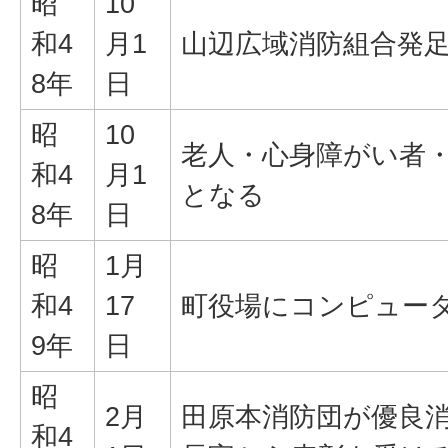
昭
10
和4
月1
山辺広域消防組合発
8年
日
昭
10
老人・心身障がい者
和4
月1
となる
8年
日
昭
1月
和4
17
町役場にコンピュー
9年
日
昭
2月
田原本消防団が優良
和4