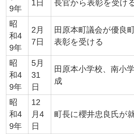
1日
長官から表彰を受け
9年
昭
2月
田原本町議会が優良
和4
7日
表彰を受ける
9年
昭
5月
田原本小学校、南小
和4
31
成
9年
日
昭
12
和4
月4
町長に櫻井忠良氏が
9年
日