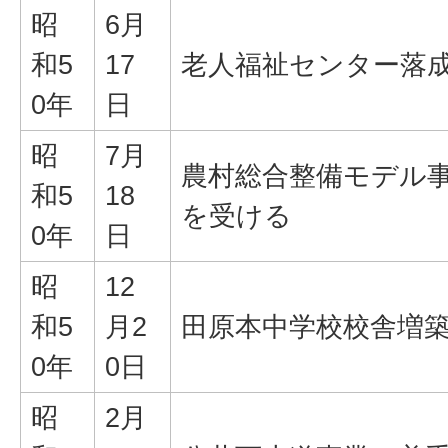
昭
6月
和5
17
老人福祉センター落
0年
日
昭
7月
農村総合整備モデル
和5
18
を受ける
0年
日
昭
12
和5
月2
田原本中学校校舎増
0年
0日
昭
2月