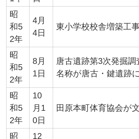
昭
4月
和5
東小学校校舎増築工
4日
2年
昭
8月
唐古遺跡第3次発掘調
和5
1日
名称が唐古・鍵遺跡
2年
昭
10
和5
月1
田原本町体育協会が
2年
0日
昭
12