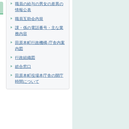
職員の給与の男女の差異の
情報公表
職員互助会内規
課・係の電話番号・主な業
務内容
田原本町行政機構-庁舎内案
内図
行政組織図
総合窓口
田原本町役場本庁舎の開庁
時間について