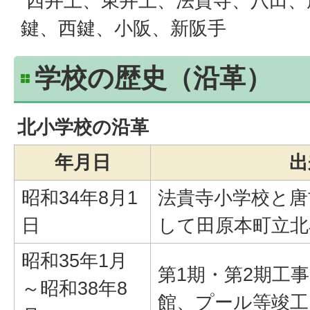
西井上、東井上、法貴寺、八田、
鍵、西鍵、小阪、新阪手
学校の歴史（沿革）
北小学校の沿革
年月日
出
昭和34年8月1
法貴寺小学校と唐
日
して田原本町立北
昭和35年1月
第1期・第2期工
～昭和38年8
館、プール等竣工