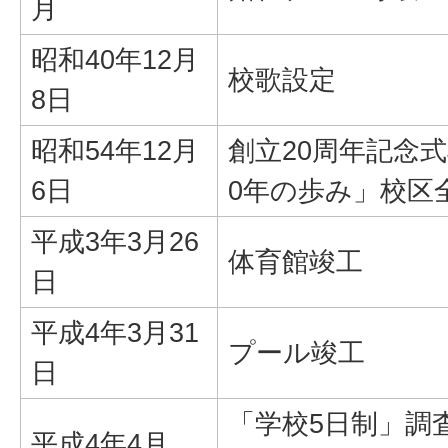
月
昭和40年12月
校歌設定
8日
昭和54年12月
創立20周年記念
6日
0年の歩み」校区
平成3年3月26
体育館竣工
日
平成4年3月31
プール竣工
日
「学校5日制」調
平成4年4月