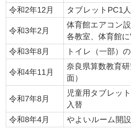
令和2年12月
タブレットPC1人
体育館エアコン設
令和3年2月
各教室、体育館にW
令和3年8月
トイレ（一部）の
奈良県算数教育研
令和4年11月
面）
児童用タブレット
令和7年8月
入替
令和8年4月
やよいルーム開