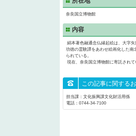
所在地
奈良国立博物館
内容
絹本著色融通念仏縁起絵は、大字矢
功徳の霊験譚をあわせ絵画化した南
られている。
現在、奈良国立博物館に寄託されて
この記事に関する
担当課：文化振興課文化財活用係
電話：0744-34-7100