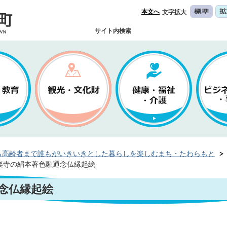
本文へ
文字拡大
サイト内検索
ら高齢者まで誰もがいきいきとした暮らしを楽しむまち・たわらもと
楽寺の絹本著色融通念仏縁起絵
念仏縁起絵