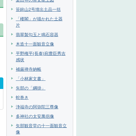
楽田寺の善女龍王図
笹鉾山2号墳出土品一括
「楼閣」が描かれた土器
片
翡翠製勾玉と鳴石容器
木造十一面観音立像
て
平野権平(長泰)宛豊臣秀吉
感状
補厳禅寺納帳
「小林家文書」
矢部の「綱掛」
蛇巻き
浄福寺の阿弥陀三尊像
多神社の太安萬侶像
矢部観音堂の十一面観音立
像