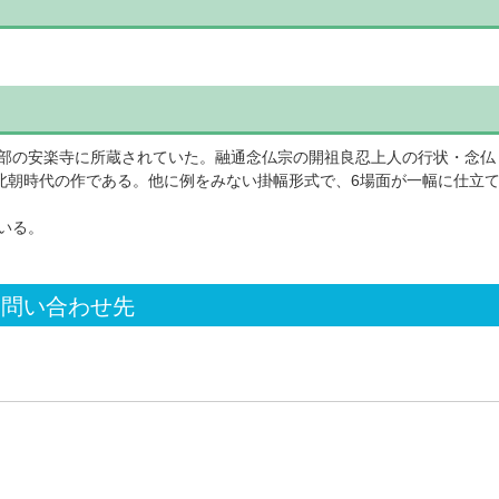
部の安楽寺に所蔵されていた。融通念仏宗の開祖良忍上人の行状・念仏
北朝時代の作である。他に例をみない掛幅形式で、6場面が一幅に仕立
いる。
お問い合わせ先