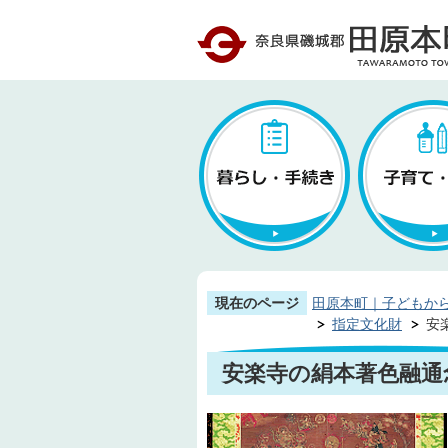
現在のページ
田原本町｜子どもか
指定文化財
安
安楽寺の絹本著色融通