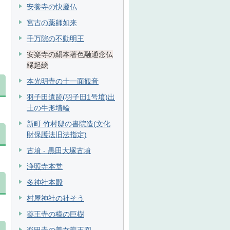
安養寺の快慶仏
宮古の薬師如来
千万院の不動明王
安楽寺の絹本著色融通念仏
縁起絵
本光明寺の十一面観音
羽子田遺跡(羽子田1号墳)出
土の牛形埴輪
新町 竹村邸の書院造(文化
財保護法旧法指定)
古墳 - 黒田大塚古墳
浄照寺本堂
多神社本殿
村屋神社の社そう
薬王寺の樟の巨樹