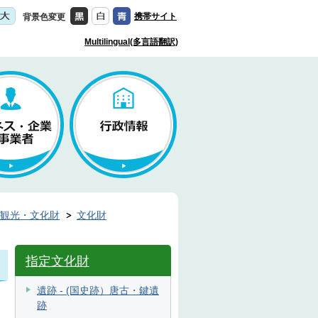
携帯サイト
背景色変更
Multilingual(多言語翻訳)
観光・文化財
文化財
指定文化財
遺跡 - (国史跡）唐古・鍵遺
跡