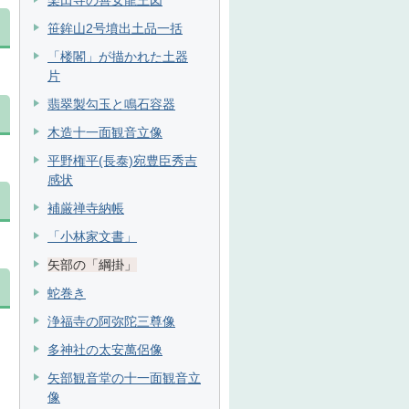
楽田寺の善女龍王図
笹鉾山2号墳出土品一括
「楼閣」が描かれた土器
片
翡翠製勾玉と鳴石容器
木造十一面観音立像
平野権平(長泰)宛豊臣秀吉
感状
補厳禅寺納帳
「小林家文書」
矢部の「綱掛」
蛇巻き
浄福寺の阿弥陀三尊像
多神社の太安萬侶像
矢部観音堂の十一面観音立
像