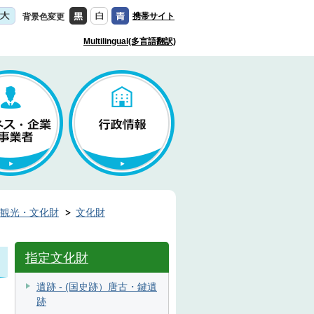
携帯サイト
背景色変更
Multilingual(多言語翻訳)
観光・文化財
文化財
指定文化財
遺跡 - (国史跡）唐古・鍵遺
跡