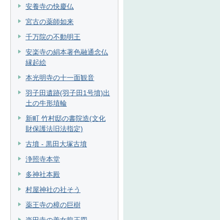
安養寺の快慶仏
宮古の薬師如来
千万院の不動明王
安楽寺の絹本著色融通念仏
縁起絵
本光明寺の十一面観音
羽子田遺跡(羽子田1号墳)出
土の牛形埴輪
新町 竹村邸の書院造(文化
財保護法旧法指定)
古墳 - 黒田大塚古墳
浄照寺本堂
多神社本殿
村屋神社の社そう
薬王寺の樟の巨樹