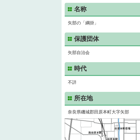
名称
矢部の「綱掛」
保護団体
矢部自治会
時代
不詳
所在地
奈良県磯城郡田原本町大字矢部