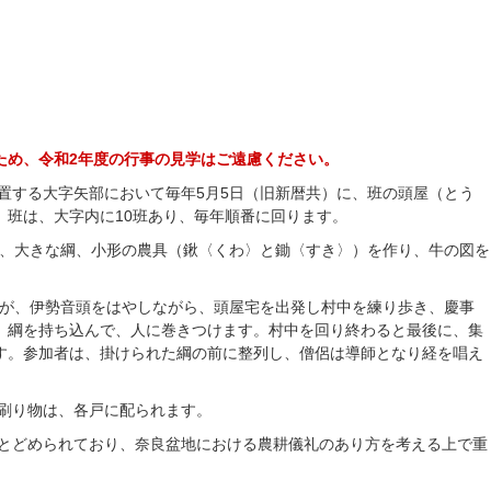
ため、令和2年度の行事の見学はご遠慮ください。
置する大字矢部において毎年5月5日（旧新暦共）に、班の頭屋（とう
。班は、大字内に10班あり、毎年順番に回ります。
て、大きな綱、小形の農具（鍬〈くわ〉と鋤〈すき〉）を作り、牛の図を
達が、伊勢音頭をはやしながら、頭屋宅を出発し村中を練り歩き、慶事
、綱を持ち込んで、人に巻きつけます。村中を回り終わると最後に、集
す。参加者は、掛けられた綱の前に整列し、僧侶は導師となり経を唱え
刷り物は、各戸に配られます。
とどめられており、奈良盆地における農耕儀礼のあり方を考える上で重