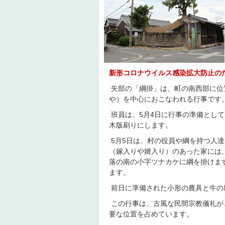
新形コロナウイルス感染拡大防止の
矢部の「綱掛」は、町の南西部に位
や）を中心におこなわれる行事です
班員は、5月4日に行事の準備とし
木版刷りにします。
5月5日は、村の役員や綱を持つ人
（嫁入りや婿入り）のあった家には
落の南の小字ツナカケに綱を掛けま
ます。
前日に準備された小形の農具と牛の
この行事は、古風な民間宗教儀礼が
要な位置を占めています。