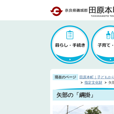
現在のページ
田原本町｜子どもか
指定文化財
矢
矢部の「綱掛」