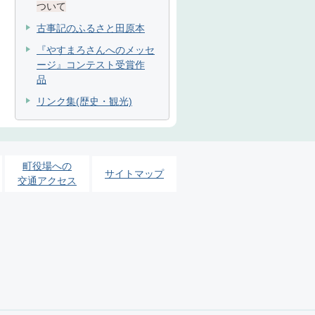
ついて
古事記のふるさと田原本
『やすまろさんへのメッセ
ージ』コンテスト受賞作
品
リンク集(歴史・観光)
町役場への
サイトマップ
交通アクセス