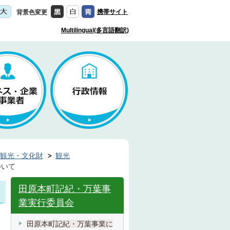
携帯サイト
背景色変更
Multilingual(多言語翻訳)
観光・文化財
観光
ついて
田原本町記紀・万葉事
業実行委員会
田原本町記紀・万葉事業に