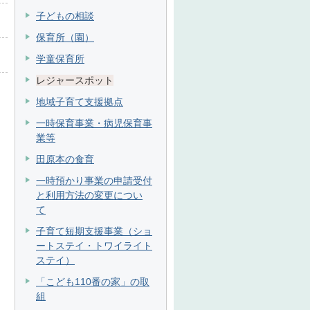
子どもの相談
保育所（園）
学童保育所
レジャースポット
地域子育て支援拠点
一時保育事業・病児保育事
業等
田原本の食育
一時預かり事業の申請受付
と利用方法の変更につい
て
子育て短期支援事業（ショ
ートステイ・トワイライト
ステイ）
「こども110番の家」の取
組