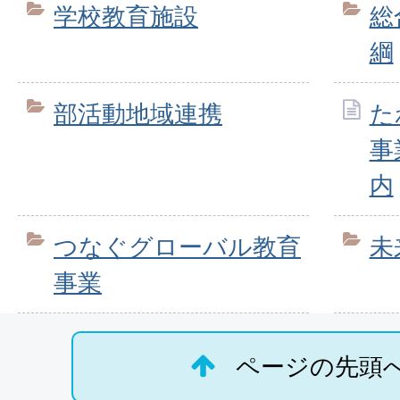
学校教育施設
総
綱
部活動地域連携
た
事
内
つなぐグローバル教育
未
事業
ページの先頭