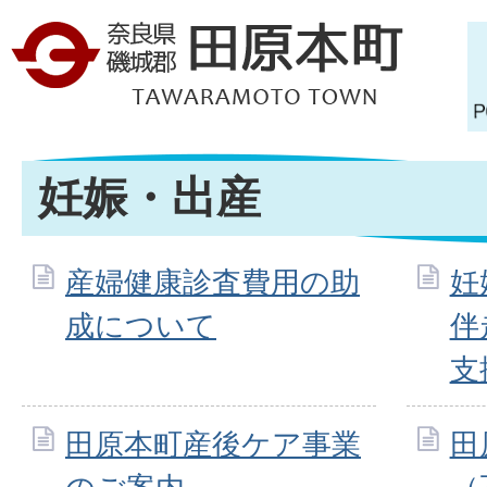
妊娠・出産
産婦健康診査費用の助
妊
成について
伴
支
田原本町産後ケア事業
田