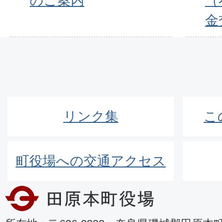
のご案内
（
金
リンク集
こ
町役場への交通アクセス